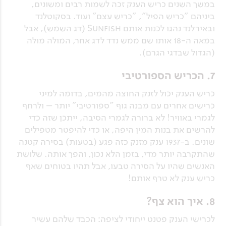
במשך השנים כריש הענק זכה לשמות רבים ומשונים,
ביניהם "כריש הפיל", "כריש עצם" ועוד. בסקוטלנד
ובאירלנד נהגו לכנות אותם Sunfish (דג השמש), אבל
במאה ה-18 אותו שם ממש נדד לדג אחר, המולה מולה
(הגדול שבדגי הגרם).
7. הכריש הספורטיבי
כריש הענק יכול לזנק החוצה מהמים, בדומה למיני
כרישים אחרים עם מבנה גוף "ספורטיבי" יותר – ולרחף
לגמרי באוויר! לא ברורה לגמרי הסיבה, ייתכן שזה כדי
להרשים את בנות המין היפה, או כדי להיפטר מטפילים
שונים. ב-1937 ענק מזנק כזה פגע (בטעות) בסירה קטנה
שהתקרבה יותר מדי, בזמן הלא נכון, והפך אותה. שלושת
האנשים שהיו על הסירה טבעו, אבל תהיו בטוחים שאף
כריש ענק לא טרף אותם!
8. איך הוא צף?
לכרישי הענק פטנט ייחודי לציפה: הכבד שלהם עשיר