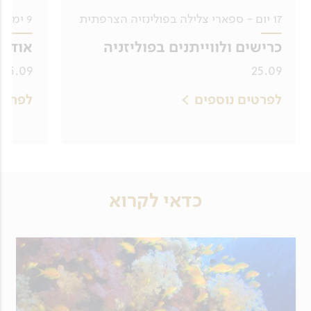
17 יום - ספארי צלילה בפולינזיה הצרפתית
9 ימים - ספארי צלילה באיים הסרוניים
כרישים ולווייתנים בפוליזניה
אודיס
25.09, 04.10
25.09
לפרטים נוספים
לפרטי
כדאי לקרוא