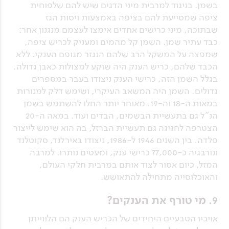
בשמן. בניגוד למרבית מיני הדגים שיש להם שלפוחית
ציפה שמסייעת להם בציפה באמצעות ויסות הגז
שבתוכה, מיני כרישים אחדים אימצו לעצמם מנגנון אחר:
כבד עתיר שמן. השמן קל מהמים ומעניק לכריש ציפה,
שמפצה על המשקל הרב שלהם הנגזר מגופם הענקי. ללא
הכבד שלהם, כריש הענק היה שוקע למצולות כאבן גדולה.
בגלל השמן הזה, כרישי הענק ניצודו בעבר במספרים
גדולים. השמן היה המשאב העיקרי, ושימש דלק למנורות
במאות ה-18 וה-19. מאוחר יותר החלו להשתמש בשמן
הנ"ל גם בתעשיית הבשמים, הבדים ועוד. במאה ה-20
הצטרפה לחגיגה גם תעשיית הברזל, בה הוא שימש לייצור
פלדה. בין השנים 1946 ל-1986, ניצודו באירלנד, סקוטלנד
ונורבגיה כ-77,000 כרישי ענק, ומעטים נותרו. למרבה
המזל, כיום אסור לצוד אותם במרבית חלקי העולם,
והאוכלוסייה מתחילה להתאושש.
9. מי טורף את הענקים?
אויביו הטבעיים היחידים של הכריש הענק הם הלווייתן