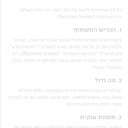
כל מה שרציתם לדעת על הדג השני הכי גדול בעולם,
הכריש הענק (Basking Shark).
1. הכריש המשתזף
בשנת 1769 האמינו חוקרי הטבע שהכריש הענק, שנוהג
לבלות זמן רב על פני המים, מגיע לשם כדי "לתפוס צבע",
לכן קראו לו "הכריש המשתזף" (Basking shark), רק
מאוחר יותר התברר שהוא עושה זאת לצרכי תזונה בלבד.
והצבע? טבעי!
2. פה גדול
יש לכריש הענק מאות שיניים קטנטנות, אולם הוא לא
עושה בהן שימוש לתזונה. הוא פשוט שוחה עם פה (ענקי)
פעור ומסנן פלנקטון מהמים.
3. מסננת ענקית
בשעה בודדת כריש ענק יחיד יכול לסנן כ-180 טונות של