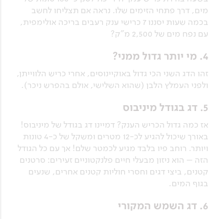
מים, דרך פתחי הזימים שלו. נראה אם תצליחו לחשב
בכמה שעות יסננו 7 כרישי ענק רעבים בריכה אולימפית,
עם נפח מים של 2,500 מ"ק?
4. מי יותר גדול ממני?
זהו הדג השני הכי גדול באוקיינוסים, אחרי כריש הלווייתן,
ולפני העמלץ הלבן (שהוא השלישי, אולם בהפרש ניכר).
5. דג בגודל מיניבוס
אז כמה גדול הכריש הענק? דמיינו דג בגודל של מיניבוס!
באורך שיכול להגיע לכ-12 מטרים ומשקל של כ-4 טונות
ויותר. רוחב פיו בלבד מגיע לכמטר שלם! אך עם כל הגודל
הזה – הוא ניזון מבעלי חיים פלנקטוניים זעירים: סרטנים
קטנים, ביצי דגים וחסרי חוליות קטנים אחרים, שנעים
בגוף המים.
6. דג השמש המקורי