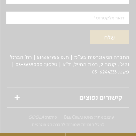
דואר אלקטרוני
החברה הגיאוגרפית בע"מ | ח.פ 514657956 | רח’ הברזל
21 א', קומה 2, רמת החייל, ת“א | טלפון: 03-5639000 |
פקס: 03-6244333
קישורים נפוצים
טיולים מאורגנים
עיצוב אתר:
Bee Creations
פיתוח:
GOOLA
טיולים פרטיים לנוסע העצמאי
© כל הזכויות שמורות לחברה הגיאוגרפית
שייט גיאוגרפי