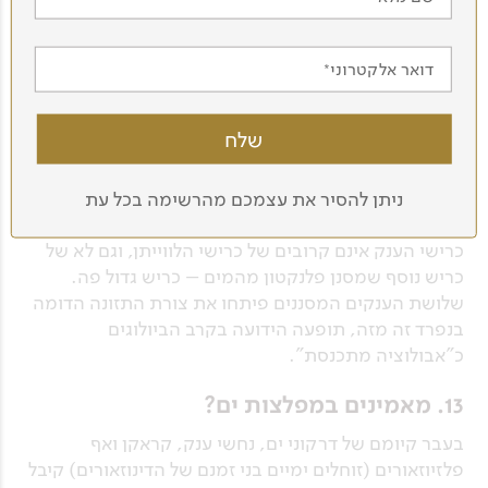
11. בעקבות הריח
לא נעים להודות, אבל כרישי ענק מסריחים למדי! שכבת
דואר אלקטרוני
הריר שעל גופם, שמטרתה להגן מטפילים, היא למעשה
תערובת עתירת אמוניה, בדומה לשתן. דייגים טוענים
שהם מסוגלים להריח כריש ענק שנמצא כל כולו בתוך
המים, ממרחק רב ותוך כדי הפלגה!
ניתן להסיר את עצמכם מהרשימה בכל עת
12. אבולוציה מתכנסת
כרישי הענק אינם קרובים של כרישי הלווייתן, וגם לא של
כריש נוסף שמסנן פלנקטון מהמים – כריש גדול פה.
שלושת הענקים המסננים פיתחו את צורת התזונה הדומה
בנפרד זה מזה, תופעה הידועה בקרב הביולוגים
כ"אבולוציה מתכנסת".
13. מאמינים במפלצות ים?
בעבר קיומם של דרקוני ים, נחשי ענק, קראקן ואף
פלזיוזאורים (זוחלים ימיים בני זמנם של הדינוזאורים) קיבל