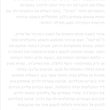
שולף את ההברקה הזו וגידי נהנה להיזכר במערכון
המפורסם מימי "כוורת". בתוך האולם אנו נטמעים יחד עם
מאות אנשים עטופים בלבן, מתפללים בשקט ובנימה
חרישית המזכירה מעט תפילה יהודית.
אחרי כשעה אנחנו נוסעים אל השוק המרכזי של אדיס,
ה"מרקטו", ושם אהרוני מתמוגג משפע התבלינים וסוגי
המזון. באחת ממסעדות הרחוב זאביק הבמאי ממקם את
הסט, ואנחנו נכנסים לטעום בפעם הראשונה את האינג'רה
– הלחם האתיופי המפורסם, העשוי מדגן ייחודי הצומח
אך ורק באתיופיה- הטף (teff). את האינג'רה, שהיא מעין
פיתה גדולה המונחת על מגש, מגישים על גבי צלחת
מתכת או שולחן גבוה מיוחד עשוי קש, כשעליה מונחים
מיני בשרים ותבלינים. סביבנו עשרות ילדים שמתקבצים
ליד המצלמות וציוד ההקלטה, ועשן טבונים עליהן מכינים
את האינג'רה. אחרי שעתיים של צילומים ומאות ילדים,
סקרנים ושוטרים שמפלסים לנו את הדרך, אנחנו מצליחים
להגיע אל המכונית ולעלות לנשום אויר צח מהגבעות