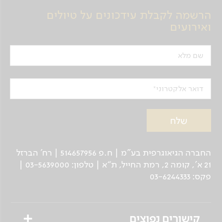
הרשמה לקבלת עידכונים על טיולים
ואירועים
שם מלא
דואר אלקטרוני
החברה הגיאוגרפית בע"מ | ח.פ 514657956 | רח’ הברזל
21 א', קומה 2, רמת החייל, ת“א | טלפון: 03-5639000 |
פקס: 03-6244333
קישורים נפוצים