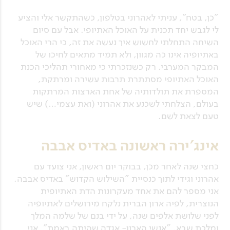
"כן, בטח", עניתי לאהרוני בטלפון, כשהתקשר אלי והציע
לי לגבש יחד תכנית על האוכל האתיופי. אבל עם סיום
השיחה התחלתי לחשוש איך נעשה את זה, כי הרי האוכל
באתיופיה אינו כה מגוון, ולא תמיד מתאים לחיכו של
המבקר המערבי. רק כשנזכרתי כי מאחורי תהליכי הכנת
האוכל האתיופי מסתתרת תרבות עשירה ומרתקת,
המספרת את תולדותיה של אחת הארצות המרתקות
בעולם, הצלחתי לשכנע את אהרוני (ואת עצמי…) שיש
טעם לצאת לשם.
אינג'ירה ראשונה באדיס אבבה
כחצי שנה לאחר מכן, בבוקר יום ראשון, אני צועד עם
אהרוני וגידי לתוך כנסיית "השילוש הקדוש" באדיס אבבה.
אני מספר להם את אחד מעקרונות הדת האתיופית
הנוצרית, לפיה ארון הברית נלקח מירושלים לאתיופיה
לפני שלושת אלפים שנה, על ידי בנם של שלמה המלך
ומלכת שבא. "אנשי הארון- אגדה שהיתה באמת", אני