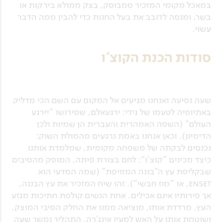
במאכל מקומי המזכיר סמבוסק, בצק ממולא בירקות או
בשר, ומנסה לדובב את בעל החנות כדי להבין ממה הדבר
עשוי.
סודות הכנת הקוצ'ו
שעה נסיעה ואנחנו מגיעים אל המקום עם השם הכי מדליק
באתיופיה לטעמו של גידי: ירגעאלם, שפירושו "יירגע
העולם" (השפה האמהרית והעברית הן שמיות ולכן
הדימיון). וכאן אנחנו באמת נרגעים מהמולת השוק:
נכנסים לבקתה של משפחה מקומית, שמלמדת אותנו
כיצד מכינים "קוצ'ו": לחם בצורת פיתה, המופק מהסיבים
שבקליפת עץ ה"בננה המזויפת" (שמה המדעי הוא
enset, או "מוז חבשי"). זהו שיח המזכיר את עץ הבננה,
אך פירותיו אינם אכילים. אחת הנשים קולפת חתיכות מגזע
העץ, מרדדת אותו, מוציאה ממנו את החלק הסיבי המוצק,
ושוטחת אותו על האש למעין אינג'רה. התהליך נמשך שעה