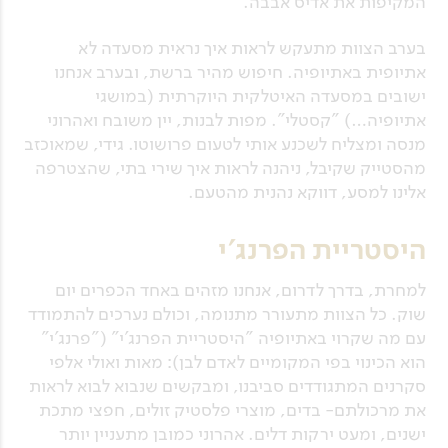
המקיפות את אדיס אבבה.
בערב הצוות מתעקש לראות איך נראית מסעדה לא
אתיופית באתיופיה. חיפוש מהיר ברשת, ובערב אנחנו
ישובים במסעדה האיטלקית היוקרתית (במושגי
אתיופיה…) "קסטלי". מפות לבנות, יין משובח ואהרוני
מנסה ומצליח לשכנע אותי לטעום פרושוטו. גידי, שמאוכזב
מהסטייק שקיבל, ניהנה לראות איך שירי בתי, שהצטרפה
אלינו למסע, דווקא נהנית מהטעם.
היסטריית הפרנג'י
למחרת, בדרך לדרום, אנחנו מזהים באחד הכפרים יום
שוק. כל הצוות מתעורר מתנומה, וכולם נערכים להתמודד
עם מה שקרוי באתיופיה "היסטריית הפרנג'י" ("פרנג'י"
הוא הכינוי בפי המקומיים לאדם לבן): מאות ואולי אלפי
סקרנים המתגודדים סביבנו, ומבקשים שנבוא לבוא לראות
את מרכולתם- בדים, מוצרי פלסטיק זולים, חפצי מתכת
ישנים, ומעט ירקות דלים. אהרוני כמובן מתעניין יותר