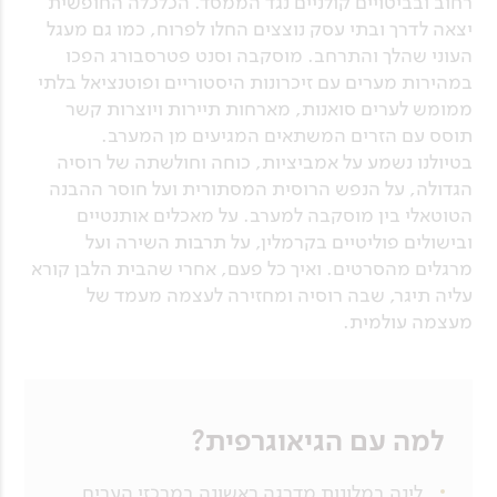
רחוב ובביטויים קולניים נגד הממסד. הכלכלה החופשית
יצאה לדרך ובתי עסק נוצצים החלו לפרוח, כמו גם מעגל
העוני שהלך והתרחב. מוסקבה וסנט פטרסבורג הפכו
במהירות מערים עם זיכרונות היסטוריים ופוטנציאל בלתי
ממומש לערים סואנות, מארחות תיירות ויוצרות קשר
תוסס עם הזרים המשתאים המגיעים מן המערב.
בטיולנו נשמע על אמביציות, כוחה וחולשתה של רוסיה
הגדולה, על הנפש הרוסית המסתורית ועל חוסר ההבנה
הטוטאלי בין מוסקבה למערב. על מאכלים אותנטיים
ובישולים פוליטיים בקרמלין, על תרבות השירה ועל
מרגלים מהסרטים. ואיך כל פעם, אחרי שהבית הלבן קורא
עליה תיגר, שבה רוסיה ומחזירה לעצמה מעמד של
מעצמה עולמית.
למה עם הגיאוגרפית?
לינה במלונות מדרגה ראשונה במרכזי הערים