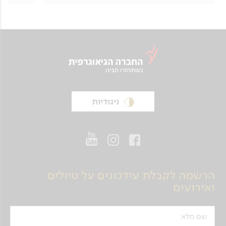
ההשתחוות – מתחם ובו בית כנסת, מסגד וכנסיה,
ונבקר במוזיאון שבמתחם. נחזור למלוננו למנוחה
והתארגנות, ונצא לארוחת ערב במסעדה מקומית.
ארוחת ערב במסעדה מקומית ולינה במוסקבה
יום 4
מוסקבה - ולדימיר - בוגולובובו - "טבעת
ניגודיות
הזהב"
נתארגן ונצא לאזור הכפרי שמצפון למוסקבה,
שיאפשר הצצה לחיי היומיום הכפריים ברוסיה. ניסע
לאורך הערבות הפתוחות ו"האינסופיות", עיירות
וכפרים עתיקים, ונגיע לעיירה בוגולובובו
(Bogolubovo) שנבנתה כולה מאבן ולה
הרשמה לקבלת עידכונים על טיולים
היסטוריה ארוכה מאמצע המאה ה- 12. נאכל ארוחת
ואירועים
צהריים במסעדה מקומית. נמשיך לסיור בעיר
ולדימיר (Vladimir), בין הערים העתיקות ברוסיה
ובה מספר אתרים חשובים. נגיע לסוזדאל
שם מלא