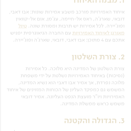
1. מבנה האיחוד
איחוד האמירויות מורכב משבע אמירות שונות: אבו דאבי,
דובאי, שארג'ה, ראס אל-חיימה, עג'מן, אום אל-קוואין
ופוג'יירה. לכל אמירות יש תרבות ומסורת שונה.
טיול
מאורגן לאיחוד האמירויות
עם החברה הגיאוגרפית יפגיש
אתכם עם 4 מתוכן: אבו דאבי, דובאי, שארג'ה ופוג’יירה.
2. צורת השלטון
צורת השלטון של המדינה היא מלוכה. כל אמירות
(נסיכות) באיחוד האמירויות נשלטת על ידי משפחת
מלוכה נפרדת, אך אמיר אבו דאבי הוא נשיא המדינה,
המשמש גם כמפקד העליון של הכוחות המזוינים של איחוד
האמירויות ויו"ר מועצת הנפט העליונה. אמיר דובאי
משמש כראש ממשלת המדינה.
3. הגדולה והקטנה