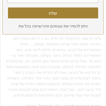
10. הכל בגדול
באיחוד האמירויות הכל בגדול: הבניין הגבוה בעולם הוא
בורג' ח'ליפה בדובאי, בגובה 828 מטר; טרמינל 3 בשדה
ניתן להסיר את עצמכם מהרשימה בכל עת
התעופה הבינלאומי של דובאי הוא הגדול ביותר בעולם,
והוא כולל בין היתר מלון 5 כוכבים, חנויות יוקרה ו-2 גני זן;
ולא רק שזה הטרמינל הכי גדול, גם ה wi fi בשדה הוא
המהיר ביותר מכל שדות התעופה בעולם…; מיכל
האקווריום של דובאי, בנפח 10 מיליון ליטר מים, הוא
האקווריום התלוי הגדול ביותר בעולם, ומאכלס יותר מ –
33,000 בעלי חיים ימיים ממעל 200 מינים; וכן, גם מסגרת
התמונה הגדולה בעולם, שגובהה 492 מטר, מתנשאת מעל
קו הרקיע של דובאי; ועוד לא הזכרנו את הבניין ה'נטוי'
ביותר (קפיטל גייט באבו דאבי, נטוי יותר מפיזה), השטיח
הארוג ביד הגדול בעולם, הנמצא במסגד הגדול של שייח
זייד באבו דאבי, ועוד ועוד. האמירתים שמו לעצמם מטרה
לשבור עוד ועוד שיאים, והם מפתיעים כל פעם מחדש.