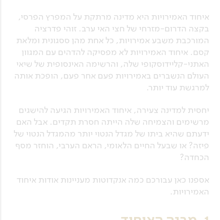
איחוד האמירויות היא מדינה מרתקת על המפרץ הפרסי,
בקצה הדרום-מזרחי של חצי האי ערב. זוהי פדרציה
המורכבת משבע אמירויות, כל אחת מהן ססגונית ומלאת
קסם. איחוד האמירויות לא מפסיקה להדהים עם המגוון
האתני-קליידוסקופי שלה, והרשימה האינסופית של שיאי
העולם הנשברים באמירויות פעם אחר פעם, הופכת אותה
למרגשת עוד יותר.
יחסית למדינה צעירה, איחוד האמירויות הגיעה להישגים
מרשימים והצמיחה שלה הייתה חסרת תקדים. אבל האם
ידעתם שהיא ביתו של מגדל הנטוי יותר מהמגדל הנטוי של
פיזה? או שבעל החיים הלאומי, הראם הערבי, הוחזר מסף
הכחדה?
אספנו כאן עבורכם כמה אנקדוטות מעניינות אודות איחוד
האמירויות.