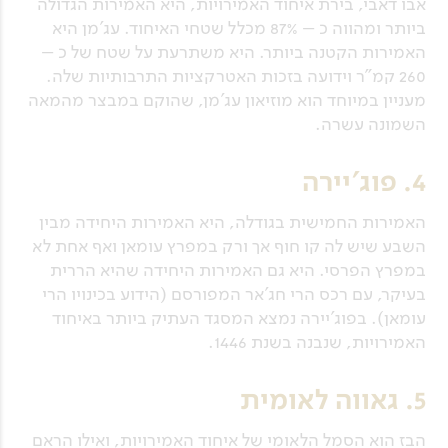
אבו דאבי, בירת איחוד האמירויות, היא האמירות הגדולה
ביותר ומהווה כ – 87% מכלל שטחי האיחוד. עג'מן היא
האמירות הקטנה ביותר. היא משתרעת על שטח של כ –
260 קמ"ר וידועה בזכות האטרקציות התרבותיות שלה.
מעניין במיוחד הוא מוזיאון עג'מן, שהוקם במבצר מהמאה
השמונה עשרה.
4. פוג'יירה
האמירות החמישית בגודלה, היא האמירות היחידה מבין
השבע שיש לה קו חוף אך ורק במפרץ עומאן ואף אחת לא
במפרץ הפרסי. היא גם האמירות היחידה שהיא הררית
בעיקר, עם רכס הרי חג'אר המפורסם (הידוע בכינויו הרי
עומאן). בפוג'יירה נמצא המסגד העתיק ביותר באיחוד
האמירויות, שנבנה בשנת 1446.
5. גאווה לאומית
הבז הוא הסמל הלאומי של איחוד האמירויות, ואילו הראם