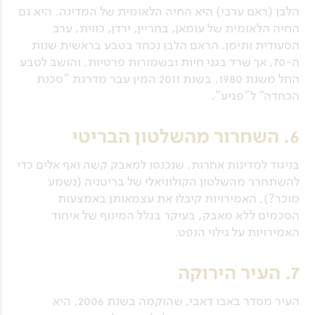
הלבן (ראם ערבי) היא החיה הלאומית של המדינה. היא גם
החיה הלאומית של עומאן, בחריין, ירדן, כווית, ערב
הסעודית ותימן. הראם הלבן נכחד בטבע בראשית שנות
ה-70, אך שרד בגני חיות ובשמורות פרטיות, והושב לטבע
החל משנת 1980. בשנת 2011 המין עבר מדרגת "סכנת
הכחדה" ל"פגיע".
6. השחרור מהשלטון הבריטי
בניגוד למדינות אחרות, שנכנסו למאבק קשה ואף אלים כדי
להשתחרר מהשלטון הקולוניאלי של בריטניה (נשמע
מוכר?), האמירויות קיבלו את עצמאותן באמצעות
הסכמים ללא מאבק, בעיקר בגלל המינוף של איחוד
האמירויות על גילוי הנפט.
7. העיר הירוקה
העיר מסדר באבו דאבי, שהוקמה בשנת 2006, היא