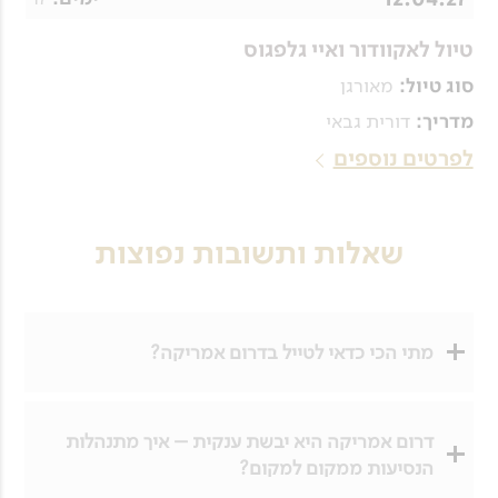
טיול לאקוודור ואיי גלפגוס
מאורגן
סוג טיול:
דורית גבאי
מדריך:
לפרטים נוספים
שאלות ותשובות נפוצות
מתי הכי כדאי לטייל בדרום אמריקה?
העונות בדרום אמריקה הפוכות מאלו
דרום אמריקה היא יבשת ענקית – איך מתנהלות
שבישראל, בגלל זה התקופה המומלצת לטיול
הנסיעות ממקום למקום?
ביבשת (ובעיקר בארגנטינה וצ'ילה – חבל