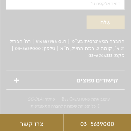
דואר אלקטרוני
החברה הגיאוגרפית בע"מ | ח.פ 514657956 | רח’ הברזל
21 א', קומה 2, רמת החייל, ת“א | טלפון: 03-5639000 |
פקס: 03-6244333
קישורים נפוצים
טיולים מאורגנים
עיצוב אתר:
Bee Creations
פיתוח:
GOOLA
טיולים פרטיים לנוסע העצמאי
© כל הזכויות שמורות לחברה הגיאוגרפית
שייט גיאוגרפי
03-5639000
צרו קשר
ספארי צלילה