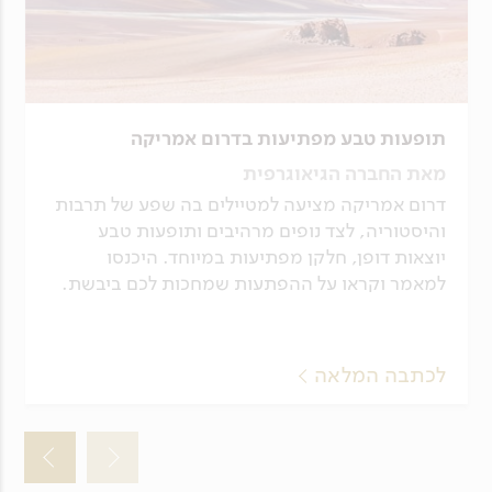
שמאפשר תכנון מסלול נכון עם כמה
שפחות נסיעות והעברות.
הדרכה וביטחון: ליווי של מדריכים מומחים
ליבשת המעניקים עומק תרבותי וביטחון
אישי מלא.
תופעות טבע מפתיעות בדרום אמריקה
הכל כלול: התוכנית עשירה וכוללת את כל
הכניסות לאתרים, האטרקציות והסיורים
מאת החברה הגיאוגרפית
מראש, ללא תוספות או הפתעות כספיות
דרום אמריקה מציעה למטיילים בה שפע של תרבות
במהלך הטיול.
והיסטוריה, לצד נופים מרהיבים ותופעות טבע
יוצאות דופן, חלקן מפתיעות במיוחד. היכנסו
למאמר וקראו על ההפתעות שמחכות לכם ביבשת.
לכתבה המלאה