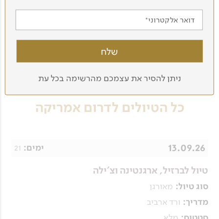
טיול לדרום אמריקה לנוסע העצמאי
דואר אלקטרוני
אם אינכם מעוניינים לצאת ל
טיול מאורגן
, המומחים שלנו
לדרום אמריקה יבנו עבורכם מסלול טיול בהתאמה אישית
לזוגות, משפחות או לקבוצות חברים, בהתאם לתאריכים
המועדפים עליכם ולתחומי הענין שלכם. לפרטים
התקשרו: 03-5639050
ניתן להסיר את עצמכם מהרשימה בכל עת
כל הטיולים לדרום אמריקה
13.09.26
21
ימים:
טיול לברזיל, ארגנטינה וצ'ילה
מאורגן
סוג טיול:
ורד ארביב
מדריך:
מלא
סטטוס: