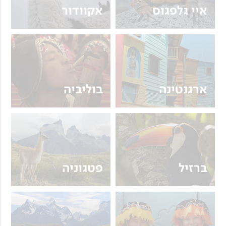
איי גלפגוס
אקוודור
ארגנטינה
בוליביה
ברזיל
פטגוניה