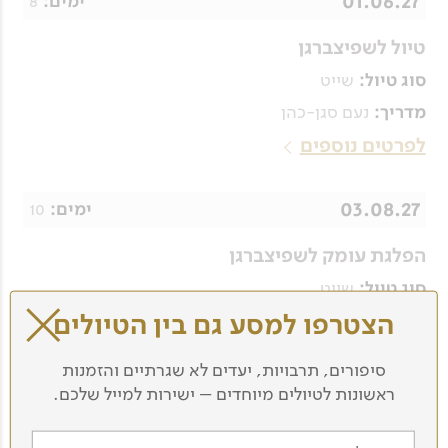
01.06.27
8
ימים:
טיול לשפיצברגן
שייט
סוג טיול:
נעם סגן-כהן
מדריך:
לפרטים נוספים
03.08.27
10
ימים:
הפלגת עומק לשפיצברגן
שייט
סוג טיול:
הצטרפו למסע גם בין הטיולים
אייל ברטוב
מדריך:
בספינה יש חדר זוגי אחד קטן במחיר מוזל (€15,495
סיפורים, תרבויות, יעדים לא שגרתיים והזמנות
לאדם) - לפרטים פנו אלינו
ראשונות לטיולים מיוחדים – ישירות למייל שלכם.
לפרטים נוספים