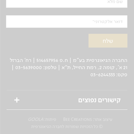
שם מלא
דואר אלקטרוני
החברה הגיאוגרפית בע"מ | ח.פ 514657956 | רח’ הברזל
21 א', קומה 2, רמת החייל, ת“א | טלפון: 03-5639000 |
פקס: 03-6244333
קישורים נפוצים
טיולים מאורגנים
עיצוב אתר:
Bee Creations
פיתוח:
GOOLA
טיולים פרטיים לנוסע העצמאי
© כל הזכויות שמורות לחברה הגיאוגרפית
שייט גיאוגרפי