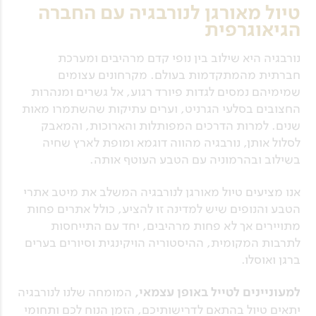
טיול מאורגן לנורבגיה עם החברה
הגיאוגרפית
נורבגיה היא שילוב בין נופי קדם מרהיבים ומערכת
חברתית מהמתקדמות בעולם. מקרחונים עצומים
שמימיהם נמסים לגדות פיורד רגוע, אל גשרים ומנהרות
החצובים בסלעי הגרניט, וערים עתיקות שהשתמרו מאות
שנים. למרות הדרכים המפותלות והארוכות, והמאבק
לסלול אותן, נורבגיה מהווה דוגמא ומופת לארץ שחיה
בשילוב ובהרמוניה עם הטבע העוטף אותה.
אנו מציעים טיול מאורגן לנורבגיה המשלב את מיטב אתרי
הטבע והנופים שיש למדינה זו להציע, כולל אתרים פחות
מתויירים אך לא פחות מרהיבים, יחד עם התייחסות
לתרבות המקומית, ההיסטוריה הויקינגית וסיורים בערים
ברגן ואוסלו.
למעוניינים לטייל באופן עצמאי,
המומחה שלנו לנורבגיה
יתאים טיול בהתאם לדרישותיכם, הזמן הנוח לכם ותחומי