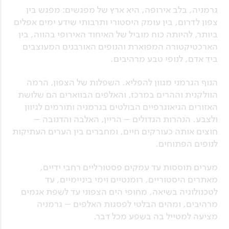
גרמניה, בלב אירופה, היא ארץ של מפגשים: מפגש בין
צפון לדרום, בין עומק היסטורי ותרבותי שידע ימים אפלים
ביותר, להיותה כוח מוביל של האיחוד האירופי בהווה, בין
הארכטיקטורה המפוארת והנופים האורבנים המעוצבים
ביד אדם, לנופי טבע מרהיבים.
הנוף הגרמני מגוון להפליא. השפלות של הצפון, הרמה
הוולקנית וההרים במרכז, והאלפים הבווארים הם שלושת
האזורים הגיאוגרפיים הבולטים בגרמניה ותורמים לגיוון
ולצבע. הנהרות הגדולים – הריין, האלבה והדנובה –
חוצים אותה כעורקים חיים, ומחברים בין הערים העתיקות
לנופים הפתוחים.
מערים תוססות עד עמקים פסטורליים רחבי ידיים,
מאתרים היסטוריים, רומנטיים וימי ביניימיים, עד
לטכנולוגיה בשיאה, מחופי הים הצפוני עד לשפת אגמים
מרהיבים, ומהים הבלטי לפסגות האלפים – גרמניה
מציעה למטייל בה בשפע מכל דבר.