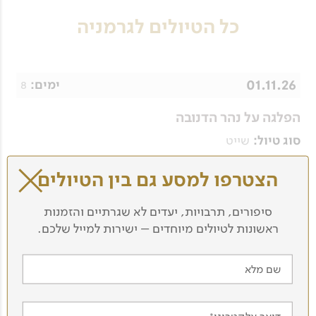
כל הטיולים לגרמניה
01.11.26
8
ימים:
הפלגה על נהר הדנובה
שייט
סוג טיול:
צוות מדריכי ההפלגה
מדריך:
הצטרפו למסע גם בין הטיולים
המחיר לאדם במאסטר סוויטה זוגית | 27 מ"ר, קומה 3,
טלוויזיה, מיני בר, מייבש שיער, מזגן, מרפסת צרפתית
סיפורים, תרבויות, יעדים לא שגרתיים והזמנות
לפרטים נוספים
ראשונות לטיולים מיוחדים – ישירות למייל שלכם.
01.11.26
8
ימים:
שם מלא
הפלגה על נהר הדנובה