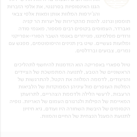
הגנו האינסופיות בסרנגטי, את אלפי הזברות
והג'ירפות המלוות אותן ומאות אלפי צבאי
תומסון וגרנט. להנות מהקרירות של יערות הר קניה
ואברדר, העמוסים בקופים רבים מספור, מאגמי סודה
ורודים מפלמינגו, מגייזרים באגמי השבר הסורי-אפריקני
ומלועות געשיים. שיט בין תנינים והיפופוטמים, מפגש עם
נמרים, צבועים וברדלסים.
טיול ספארי באפריקה הוא הזדמנות להיחשף לתהליכים
הראשוניים של הטבע, לתנועה המתמשכת של הציידים
והניצודים, לדממה המלווה את הקטל, להתרגשות של
המלטת העופרים מול עיניהן הממוקדות של הלביאות
הרעבות, לרעשי הלילה ולדממת הצהריים, לתרועתן
המאיימת של הפילות ולגרגורם העמום של האריות. נופיה
הקסומים של היבשת השחורה היו ועודם, גיא חיזיון
לתנועת המעגל הנצחית של החיים והמוות.