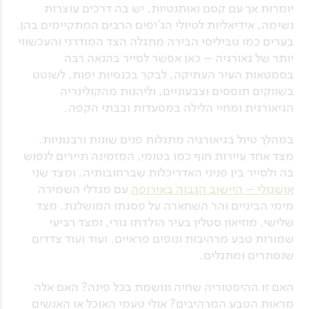
יומרות אך עם קסם ואותנטיות. יש בה דרכים עוצרות
נשימה, אידיאליות לטיולי הג'יפים הרבים המתקיימים בהן.
בערים כמו טביליסי הבירה מתגלה הצד המודרני והעכשווי
יותר של גאורגיה – כאן אפשר לסייר בהנאה רבה
בסמטאות העיר העתיקה, לבקר בכנסיות יפות, לשוטט
בשווקים תוססים וצבעוניים, וליהנות מהקולינריה
הגיאורגית ומחיי הלילה במסעדות ובבתי הקפה.
במהלך טיול בגיאורגיה מתגלות פנים שונות ורבגוניות.
מצד אחד עיירות חוף כמו בטומי, המזמינה תיירים לנפוש
בה ולסייר בין פניני האדריכלות שברחובותיה, ומצד שני
אושגולי – היישוב הגבוה באירופה
עם מגדלי השמירה
מימי הביניים והר השחארה על פסגתו המושלגת. מצד
שלישי, מוזיאון סטלין בעיר הולדתו גורי, ומצד רביעי
שמורות טבע מרהיבות ונופים פראיים. ועוד ועוד צדדים
שנסתרים ומתגלים.
האם זו ההיסטוריה שחיה ונושמת בכל פינה? האם אלה
מראות הטבע המרהיבים? אולי טעמי האוכל או האנשים