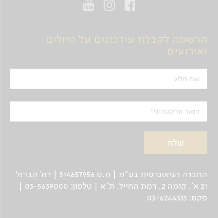
הרשמה לקבלת עידכונים על טיולים
ואירועים
שם מלא
דואר אלקטרוני
החברה הגיאוגרפית בע"מ | ח.פ 514657956 | רח’ הברזל
21 א', קומה 2, רמת החייל, ת“א | טלפון: 03-5639000 |
פקס: 03-6244333