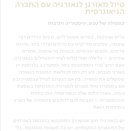
טיול מאורגן לגאורגיה עם החברה
הגיאוגרפית
קפסולה של טבע, היסטוריה ותרבות
ערים שוקקות, כפרים פסטורליים, נופים הרריים רבי
עוצמה, עמקים מוריקים עם פרחים ועדרי בקר, נהרות
זורמים, חופים יפהפיים, כנסיות מרשימות, אתרים
עתיקים – כל אלה ועוד נגלים לעיני המטיילים בגאורגיה.
טעם החצ'פורי המתפצפץ בפה ומתערבב בלגימות יין
גאורגי מובחר, זהו רק רמז לנפלאות המטבח הגאורגי
שמשלים את החוויה. בין אם הגעתם לטייל עצמאית ובין
אם במסגרת טיול מאורגן לגאורגיה המרתקת בשפעת
נופיה, באדריכלות שלה ובמורשתה התרבותית
וההיסטורית – מובטח לכם להיכבש בקסמיה של הארץ
המיוחדת הזאת.
יש בגאורגיה חום אנושי רב המתבטא בהכנסת האורחים
של התושבים המקומיים. יש בה פשטות ממגנטת, בלי