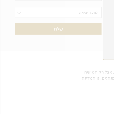
מועד יציאה
. זו ארץ איים ענקית שחוצה את קו המשווה. יש בה יותר מ-13 אלף איים, אבל רק חמישה
הגים. זו המדינה