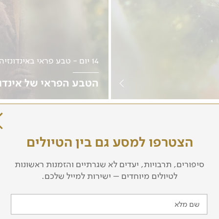
14 יום - טבע פראי באינדונזיה
הטבע הפראי של אינדונ
תאריכים יפורסמו בהתאם 
לפרטים נוספים
הצטרפו למסע גם בין הטיולים
סיפורים, תרבויות, יעדים לא שגרתיים והזמנות ראשונות
לטיולים מיוחדים – ישירות למייל שלכם.
שם פרטי
שם משפחה
שם מלא
טלפון