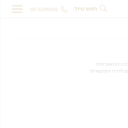
חפש טיול
03-5639000
, בהתאם לתנאי ביצוע העסקה, לתקנון האתר ו/או לחוק הגנת הצרכן תשמ"א – 1981, החברה הגיאוגרפית
ם לדרכי התקשרות