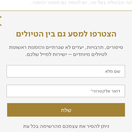
קה מבוטלת בעל פה, יש למסור גם מספר הזמנה.
הצטרפו למסע גם בין הטיולים
ל טיולים ואירועים
סיפורים, תרבויות, יעדים לא שגרתיים והזמנות ראשונות
לטיולים מיוחדים – ישירות למייל שלכם.
דואר אלקטרוני
שם מלא
ן: 03-5639000 | פקס: 03-6244333
דואר אלקטרוני
טיולים לאנטארקטיקה
טיולים מאורגנ
טיולים לקוטב הצפוני
טיולים מאורגני
ניתן להסיר את עצמכם מהרשימה בכל עת
טינה
טיולים מאורגנים לאלסקה
טיולים מאורגני