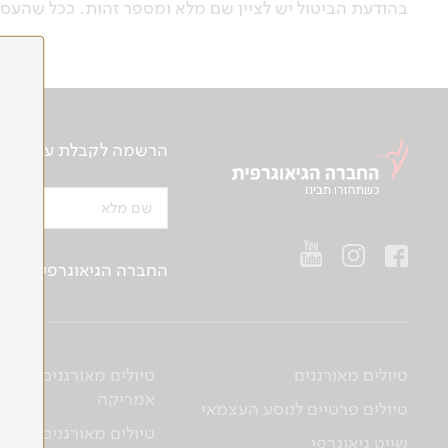
בהודעת הביטול יש לציין שם מלא ומספר זהות. ככל שהעס
הרשמה לקבלת עידכונים ע
שם מלא
החברה הגיאוגרפית בע"מ | ח.פ 514657956 | רח’ הברזל 21 א', קומה 2, רמת החייל, ת“א | טלפו
טיולים מאורגנים
טיולים מאורגנים לדרום
אמריקה
טיולים פרטיים לנוסע העצמאי
טיולים מאורגנים לארגנ
שייט גיאוגרפי