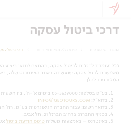
דרכי ביטול עסקה
החברה הגיאוגרפית
מידע כללי, תנאים ואחריות
דרכי ביטול עסק
מאפשרת לבטל עסקה שנעשתה באתר האינטרנט שלה, באמצ
המפורטות להלן:
בע"פ בטלפון: 03-5639000 בימים א'-ה', בין השעות 09:00 עד 18:00.
בדוא"ל:
info@geotours.com
בדואר רשום: עבור החברה הגיאוגרפית בע”מ, רח' הברזל 21, תל א
בסניף החברה: ברחוב הברזל 21, תל אביב.
באינטרנט – באמצעות משלוח
טופס הודעת ביטול
אשר