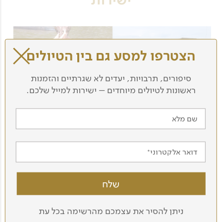
ישירות
הצטרפו למסע גם בין הטיולים
סיפורים, תרבויות, יעדים לא שגרתיים והזמנות
ראשונות לטיולים מיוחדים – ישירות למייל שלכם.
8 ימים - טיול לטנזניה
8 ימים - טיול לטנזניה
בטיסה ישירה
שם מלא
ספארי בטנזניה
בפסח, כולל
ספארי קלאסי
טיסה פנימית
בפסח
דואר אלקטרוני
תאריכים יפורסמו
תאריכים יפורסמו
בהתאם לעונה
בהתאם לעונה
לפרטים נוספים
לפרטים נוספים
ניתן להסיר את עצמכם מהרשימה בכל עת