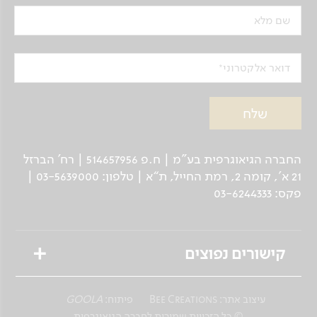
שם מלא
דואר אלקטרוני
החברה הגיאוגרפית בע"מ | ח.פ 514657956 | רח’ הברזל
21 א', קומה 2, רמת החייל, ת“א | טלפון: 03-5639000 |
פקס: 03-6244333
קישורים נפוצים
טיולים מאורגנים
עיצוב אתר:
Bee Creations
פיתוח:
GOOLA
טיולים פרטיים לנוסע העצמאי
© כל הזכויות שמורות לחברה הגיאוגרפית