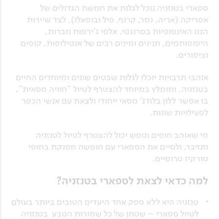
ספארי בטנזניה נוכל לגלות את חמשת הגדולים של
אפריקה (אריה, נמר, קרנף, פיל ובופאלו), לצד שיירות
הגנו האינסופיות בסרנגטי, אלפי ג'ירפות וזברות,
היפופותמים, תנינים ומינים רבים של אנטילופות, קופים
וציפורים.
אוהבי תרבויות יוכלו לגלות שבטים שונים ומיוחדים החיים
בטנזניה, ומומלץ במיוחד להצטרף לטיול "חוויה מסאית",
בו אפשר ללון בלודג' מסאי ייחודי ולצאת עם אנשי הכפר
לפעילויות שונות.
מי שאוהב חופים ונופש יכול להצטרף לטיול לטנזניה
וזנזיבר, ולסיים את הספארי עם חופשה מפנקת בחופי
טורקיז טרופיים.
למה כדאי לצאת לספארי בטנזניה?
טנזניה היא ללא ספק אחד היעדים הטובים ביותר בעולם
לטיול ספארי – שטחן של כל שמורות הטבע בטנזניה