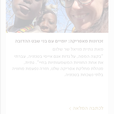
נשכח. אז מצד אחד אתם מקבלים את העומק
ראשי בארושה, עם צוות מקומי מנוסה שזמין
וההיכרות האישית של צוות שמתמקצע רק
לתת מענה מיידי בכל רגע נתון, מה שמבטיח
באפריקה ומצד שני, את היציבות, הביטחון
שיש תמיד כתובת קרובה וזמינה לכל צורך
הצרכני, כוח הקנייה ו-50 שנות ניסיון של חברה
שעולה בשטח.
ותיקה, עם משרד מקומי בארושה.
זכרונות מאפריקה: יומיים עם בני שבט ההדזבה
מאת גתית מויאל שר שלום
"בקצה המפה, על גדות אגם אייסי בטנזניה, עברתי
את אחת החוויות המשמעותיות בחיי". גתית,
מנהלת מחלקת אפריקה שלנו, חזרה נפעמת מחוויה
בלתי נשכחת בטנזניה.
לכתבה המלאה