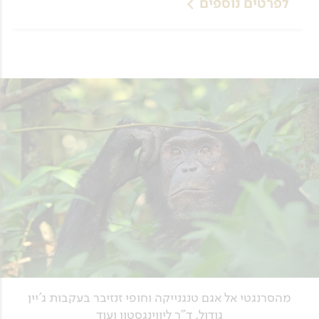
לפרטים נוספים
מהסרנגטי אל אגם טנגנייקה וחופי זנזיבר בעקבות ג'יין
גודול, ד"ר ליווינגסטון ועוד