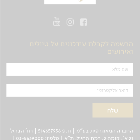
הרשמה לקבלת עידכונים על טיולים
ואירועים
שם מלא
דואר אלקטרוני
החברה הגיאוגרפית בע"מ | ח.פ 514657956 | רח’ הברזל
21 א', קומה 2, רמת החייל, ת“א | טלפון: 03-5639000 |