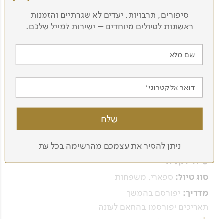
סיפורים, תרבויות, יעדים לא שגרתיים והזמנות
13
ימים:
ראשונות לטיולים מיוחדים – ישירות למייל שלכם.
טיול לקניה
שם מלא
ספארי
סוג טיול:
יפורסם בהמשך
מדריך:
דואר אלקטרוני
תאריכים יפורסמו בהתאם לעונה
לפרטים נוספים
9
ימים:
ניתן להסיר את עצמכם מהרשימה בכל עת
טיול לקניה
ספארי, משפחות
סוג טיול:
יפורסם בהמשך
מדריך:
תאריכים יפורסמו בהתאם לעונה