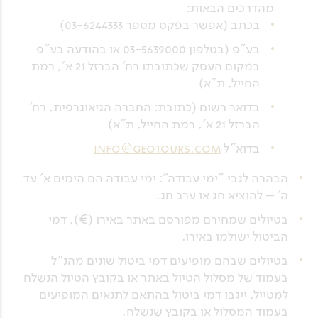
מהדרכים הבאות:
בכתב (אפשר בפקס מספר 03-6244333)
בע"פ (בטלפון 03-5639000 או בהודעה בע"פ
במקום העסק שכתובתו רח' הברזל 21 א', רמת
החייל, ת"א)
בדואר רשום (כתובת: החברה הגיאוגרפית, רח'
הברזל 21 א', רמת החייל, ת"א)
בדוא"ל
info@geotours.com
הבהרה לגבי "ימי עבודה": ימי עבודה הם הימים א' עד
ה' – להוציא חג או ערב חג.
בטיולים שמחירם מפורסם באתר באירו (€), דמי
הביטול ישולמו באירו.
בטיולים שבהם מופיעים דמי ביטול שונים מהנ"ל
בעמוד של מסלול הטיול באתר או בקובץ הטיול הנשלח
למטייל, ייגבו דמי ביטול בהתאם לתנאים המופיעים
בעמוד המסלול או בקובץ שנשלח.