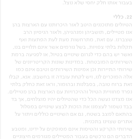
בעבור אותו חלק יחסי שלא נוצל.
22. כללי
הטיולים מתוכננים היטב לאור היכרותנו עם הארצות בהן
אנו מטיילים, תושביהן ומנהגיהן, ולאור הניסיון הרב
שצברנו. עם זאת, מתרחשות מעת לעת הפתעות ואף
תקלות בלתי צפויות, בשל גורמים אשר אינם תלויים בנו,
ואשר יש בהם כדי לגרום שינויים בטיול, או לפגיעה ברמת
השירותים המובטחת. במדינות שונות הקריטריונים של
שירותי התיירות וכן אמינות השירותים וטיבם אינם כמו
אלה המוכרים לנו, ויש לקחת עובדה זו בחשבון. אנא, קבלו
זאת ברוח טובה, בסבלנות ובהומור, וראו זאת כחלק בלתי
נפרד מחוויית הטיול וההיכרויות עם הארצות בהן מטיילים.
אנו מצדנו נעשה הכל כדי שהטיולים יהיו מוצלחים, אך בד
בבד נשמור לעצמנו את הזכות לבצע שינויים במסלול
בהתאם למצב בשטח, גם אם השינויים כוללים ויתור על
אתרים שצוינו בתכנית.
שירותי הקרקע והטיסות אינם מסופקים על ידינו, ומטבע
הדברים הם נרכשים בעבור המטיילים מגורמים חיצוניים