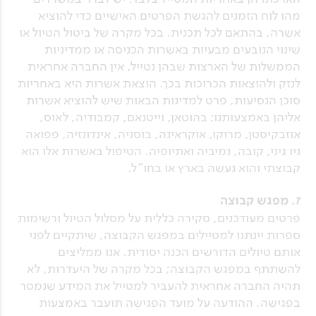
מהו לוח הזמנים להגשת הפרטים האישיים כדי להוציא
אשרה, בהתאם לכל תכנית. בכל מקרה של ביטול הטיול או
שינוי הנובעים מבעיות באשרות הכניסה או ממדיניות
הממשלות של הארצות שבהן נטייל, אין החברה אחראית
לנזק ולהוצאות הכרוכות בכך. הוצאת אשרות היא באחריות
סוכן הנסיעות, פרט למדינות הבאות שיש להוציא אשרות
אליהן באמצעותנו: בהוטאן, וייטנאם, קמבודיה, לאוס,
אוזבקיסטן, מרוקו, אוקראינה, בוסניה, אינדונזיה, פפואה
ניו גיני, קובה, נמיביה ואתיופיה. הטיפול באשרות אלו הוא
קבוצתי והוא נעשה בארץ או בחו"ל.
7. מפגש קבוצה
פרטים מעודכנים, סקירה כללית על מסלול הטיול ורשימות
ספרות יינתנו למטיילים במפגש הקבוצה, שיתקיים לפני
אותם טיולים הדורשים הכנה יסודית. אנו ממליצים
להשתתף במפגש הקבוצה; בכל מקרה של היעדרות, לא
תהיה החברה אחראית להעביר למטייל את המידע שנמסר
בפגישה. ההודעה על מועד הפגישה תועבר באמצעות