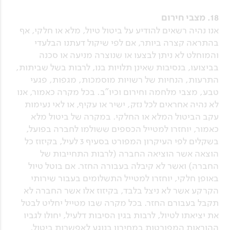
18. מצבי חירום
אנו נהיה רשאים להודיע על ביטול טיול, מלא או חלקי, אף
בהתראה קצרה ביותר, אם לפי שיקול דעתנו הבלעדי
והמוחלט לא ניתן לבצעו או שנוצרה מניעה או סכנה
בביצועו, בנסיבות שאינן תלויות בנו, לרבות בשל שביתות,
התרעות, הנחיות של רשויות מוסמכות, מגפות, פגעי
טבע, מצבי מלחמה וחירום וכיו"ב. בכל מקרה כאמור, אנו
לא נהיה אחראים לכל נזק, ישיר או עקיף, או לאי נעימות
עקב הביטול המלא או החלקי. במקרה של ביטול מלא
כאמור, יוחזרו למטייל הכספים ששולמו לחברה בפועל,
בשקלים לפי העיקרון המפורט בסעיף 3 לעיל, בקיזוז כל
הוצאה אשר הוציאה החברה (לרבות התחייבות של
החברה) ואשר לא קיבלה בעבורה החזר. אם בוטל טיול
באופן חלקי, יוחזרו למטייל התשלומים בעבור שירותי
הקרקע אשר לא ניצל בלבד, בקיזוז אלו אשר החברה לא
תקבל בעבורם החזר. בכל מקרה שבו מטייל יחליט לבטל
את יציאתו לטיול, לרבות בגין הסיבות דלעיל, יחולו לגביו
ההוראות המפורטות במחירון בנוגע לאפשרות ביטול.