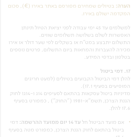
הערה:
בטיולים שמחירם מפורסם באתר באירו (€), סכום
המקדמה ישולם באירו.
למשלמים עד 45 ימי עבודה לפני יציאת הטיול תינתן
האפשרות לשלם בשלושה תשלומים שווים.
התשלום יתבצע במט"ח או בשקלים לפי שער דולר או אירו
מכירה להעברות והמחאות ביום התשלום, פרטים נוספים
בטלפון ובדפי המידע.
17. דמי ביטול
להלן דמי הביטול הקבועים בטיולים (למעט חריגים
המופיעים בסעיף 17.1).
מדיניות ביטול עסקאות בהתאם לסעיפים 14ג ו-14ג1 לחוק
הגנת הצרכן, תשמ"א-1981 ("החוק") , כמפורט בסעיף
17.6 להלן.
אם מועד הביטול חל
עד 14 יום ממועד ההרשמה:
דמי
ביטול בהתאם לחוק הגנת הצרכן, כמפורט מטה בסעיף