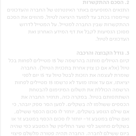
2. הסכם ההתקשרות
התנאים המופיעים באתר האינטרנט של החברה והעדכונים
שיימסרו בכתב עד למועד היציאה לטיול, מהווים את הסכם
ההתקשרות שבין החברה למטייל. על המטייל לדרוש
מסוכן הנסיעות לקבל את דף המידע האחרון ואת
העדכונים לטיול.
3. גודל הקבוצה והרכבה
קיום הטיולים מותנה בהרשמה של 15 מטיילים לפחות בכל
טיול (אלא אם כן צוין אחרת בתכנית הטיול). החברה
שומרת לעצמה את הזכות לבטל טיול עד 15 יום לפני
יציאתו, אם עד אותו מועד לא נרשמו 15 מטיילים לפחות
הרשמה הכוללת את תשלום המינימום להבטחת
השתתפותם בטיול. במקרה כזה, תחזיר החברה את
הכספים ששולמו לה בשקלים. למען הסר ספק יובהר, כי
אם שילם הנוסע בשקלים, יוחזר לו סכום הכסף ששילם,
ואם שילם במטבע זר- יוחזר לו סכום הכסף במטבע זר או
בשקלים מחושב לפי שער החליפין של המטבע כפי שהיה
ביום ששילם לחברה. החברה תהיה פטורה מלשלם פיצוי