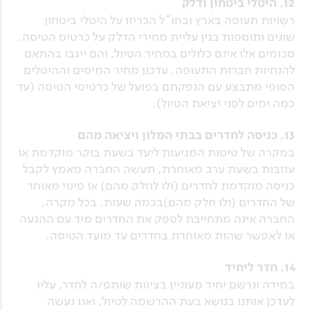
12. היטלי ביטחון ודלק
רשויות תעופה בארץ ובחו"ל הכריזו על היטלי ביטחון
שונים ותוספות בגין עליית מחירי הדלק על כרטיס הטיסה.
סכומים אלו אינם כלולים במחיר הטיול, והם ייגבו בהתאם
להנחיות חברות התעופה. עדכון מחיר המיסים וההיטלים
הסופי מתבצע עם הנפקתם בפועל של כרטיסי הטיסה (עד
כמה ימים לפני יציאת הטיול).
13. כניסה לחדרים בבתי המלון ויציאה מהם
במקרה של טיסות המגיעות ליעד בשעת בוקר מוקדמת או
עוזבות בשעת ערב מאוחרת, תעשה החברה מאמץ לקבל
כניסה מוקדמת לחדרים (ולו לחלק מהם) או פינוי מאוחר
של החדרים (ולו חלק מהם)בכמה שעות. בכל מקרה,
החברה אינה מתחייבת לספק את החדרים מיד עם ההגעה
או לאפשר שהות מאוחרת בחדרים עד מועד הטיסה.
14. חדר ליחיד
במידה ונרשם יחיד מעוניין בציוות שותפ/ה לחדר, עליו
לעדכן אותנו בנושא בעת ההרשמה לטיול, ואנו נעשה