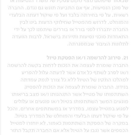
שבאזור שיפוטם מצוי מקום עסקיו של משרד הנסיעות או
של סוכן הנסיעות, אף אם התביעה תוגש גם נגדם. החברה
רשאית, על פי בחירתה בלבד ועל פי שיקול דעתה הבלעדי
והמוחלט, לדרוש מהמטייל שחילוקי הדעות בינו לבין
החברה יתבררו לפני בורר או בוררים שיתמנו לכך על ידי
התאחדות סוכני נסיעות ותיירות בישראל, לרבות הוועדה
לתלונות הציבור שבמסגרתה.
21. סירוב להרשמה ו/או הפסקת טיול
החברה שומרת לעצמה את הזכות לדחות בקשה להרשמה
ו/או לסרב לשתף כל אדם אשר לדעתה עלול להפריע
למהלכו התקין של הטיול ללא כל צורך לנמק עמדתה
בנידון. החברה שומרת לעצמה את הזכות להפסיק
השתתפותו של מטייל אשר התנהגותו ו/או מצב בריאותו
מונעים המשך השתתפותו בטיול ו/או פוגעים או עלולים
לפגוע במטייל עצמו, במדריך או במשתתפים אחרים, והכל
על פי שיקול דעתו הבלעדי והמוחלט של המדריך בטיול.
במקרה של הפסקת השתתפות כאמור, לא יוחזרו למטייל
הכספים אשר נגבו על הטיול אלא אם החברה תקבל החזר