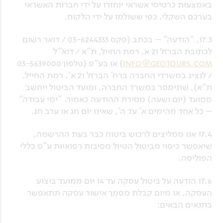
באמצעות כרטיסי אשראי יוחזרו על ידי חברות האשראי
בערכם השקלי, כפי ששולמו על ידי הלקוח.
17.3. "הודעה" – בכתב (פקס 03-6244333 / דואר רשום
לכתובת הברזל 21 א, רמת החייל, ת"א / דוא"ל
info@geotours.com
) או בע"פ (טלפון 03-5639000
/ לנציג במשרדי החברה ברח' הברזל 21 א', רמת החייל,
ת"א), שתימסר במשרד החברה, ומועד הביטול ייחשב
ממועד (יום ושעה) מסירת ההודעה כאמור. "ימי עבודה"
– כל אחד מהימים א' עד ה', שאינו יום חג או ערב חג.
17.4 אנו ממליצים לרכוש ביטוח כבר בעת ההרשמה,
שיאפשר כיסוי מביטול הטיול מסיבות רפואיות ע"פ כללי
הפוליסה.
17.6 הודעה על ביטול עסקה עד 14 יום ממועד ביצוע
העסקה, או מיום קבלת מסמך אישור עסקה תתאפשר
בתנאים הבאים: