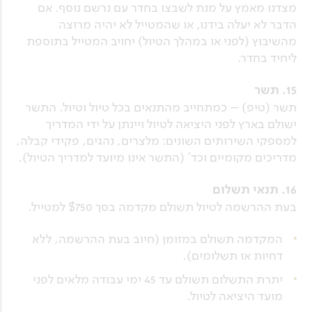
מצדנו מאמץ על מנת לשבצו בחדר עם נרשם נוסף. אם
הדבר לא יעלה בידנו, או שהמטייל לא יהיה מרוצה
מהשיבוץ (לפני או במהלך הטיול) יחויב המטייל בתוספת
ליחיד בחדר.
15. תשר
תשר (טיפ) – כמתחייב מהתנאים בכל טיול וטיול. התשר
ישולם בארץ לפני היציאה לטיול ויינתן על ידי המדריך
למספקי השירותים השונים: מלצרים, נהגים, פקידי קבלה,
מדריכים מקומיים וכד' (התשר אינו מיועד למדריך הטיול).
16. תנאי תשלום
בעת ההרשמה לטיול תשולם מקדמה בסך $750 למטייל.
המקדמה תשולם במזומן (חיוב בעת ההרשמה, ללא
דחיות או תשלומים).
יתרת התשלום תשולם עד 45 ימי עבודה מלאים לפני
מועד היציאה לטיול.