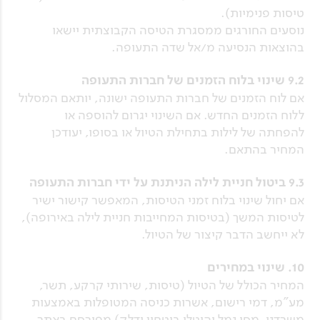
טיסות פנימיות).
נוסעים החורגים ממסגרת הטיסה הקבוצתית יישאו
בהוצאות הנסיעה מ/אל שדה התעופה.
9.2 שינוי בלוח הזמנים של חברות התעופה
אם לוח הזמנים של חברות התעופה ישונה, יותאם המסלול
ללוח הזמנים החדש. אם השינוי יגרום להוספה או
להפחתה של לילות בתחילת הטיול או בסופו, יעודכן
המחיר בהתאם.
9.3 ביטול חניית לילה הניתנת על ידי חברות התעופה
אם יחול שינוי בלוח זמני הטיסות, המאפשר קישור ישיר
לטיסות המשך (בטיסות המחייבות חניית לילה באירופה),
לא ייחשב הדבר קיצור של הטיול.
10. שינוי במחירים
המחיר הכולל של הטיול (טיסות, שירותי קרקע, תשר,
מע"מ, דמי רישום, אשרות כניסה המטופלות באמצעות
משרדנו, מסי נמל והיטלי ביטחון ודלק) מפורסם באתר