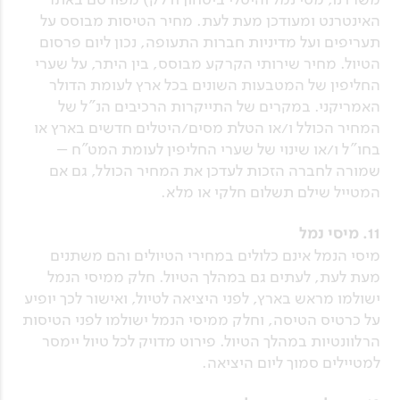
האינטרנט ומעודכן מעת לעת. מחיר הטיסות מבוסס על
תעריפים ועל מדיניות חברות התעופה, נכון ליום פרסום
הטיול. מחיר שירותי הקרקע מבוסס, בין היתר, על שערי
החליפין של המטבעות השונים בכל ארץ לעומת הדולר
האמריקני. במקרים של התייקרות הרכיבים הנ"ל של
המחיר הכולל ו/או הטלת מסים/היטלים חדשים בארץ או
בחו"ל ו/או שינוי של שערי החליפין לעומת המט"ח –
שמורה לחברה הזכות לעדכן את המחיר הכולל, גם אם
המטייל שילם תשלום חלקי או מלא.
11. מיסי נמל
מיסי הנמל אינם כלולים במחירי הטיולים והם משתנים
מעת לעת, לעתים גם במהלך הטיול. חלק ממיסי הנמל
ישולמו מראש בארץ, לפני היציאה לטיול, ואישור לכך יופיע
על כרטיס הטיסה, וחלק ממיסי הנמל ישולמו לפני הטיסות
הרלוונטיות במהלך הטיול. פירוט מדויק לכל טיול יימסר
למטיילים סמוך ליום היציאה.