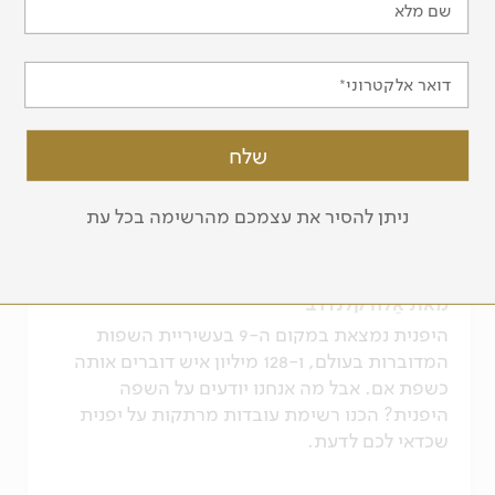
שם מלא
דואר אלקטרוני
ניתן להסיר את עצמכם מהרשימה בכל עת
יפנית על קצה המקלות
מאת אַלה קלנדרב
היפנית נמצאת במקום ה-9 בעשיריית השפות
המדוברות בעולם, ו-128 מיליון איש דוברים אותה
כשפת אם. אבל מה אנחנו יודעים על השפה
היפנית? הכנו רשימת עובדות מרתקות על יפנית
שכדאי לכם לדעת.