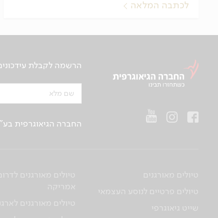
לכתבה המלאה
הרשמה לקבלת עידכונים ע
שם מלא
החברה הגיאוגרפית בע"מ | ח.פ 514657956 | רח’ הברזל 21 א', קומה 2, רמת החייל, ת“א | טלפו
טיולים מאורגנים
טיולים מאורגנים לדרום
אמריקה
טיולים פרטיים לנוסע העצמאי
טיולים מאורגנים לארגנ
שייט גיאוגרפי