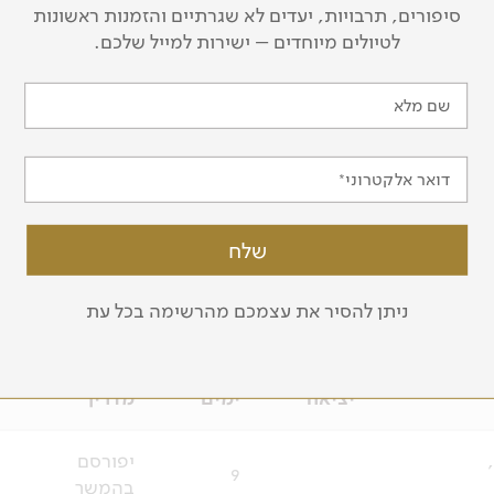
סיפורים, תרבויות, יעדים לא שגרתיים והזמנות ראשונות
לטיולים מיוחדים – ישירות למייל שלכם.
גלים, חיות בר, חופים נהדרים, מטעי תה ורכסי הרים לצד מקדשים
שם מלא
רבוביה צבעונית, יחד עם מזג האויר הנוח, והופכים את סרי לנק
דואר אלקטרוני
כל הטיולים לסרי לנקה
ניתן להסיר את עצמכם מהרשימה בכל עת
יציאה
ימים
מדריך
יפורסם
9
בהמשך