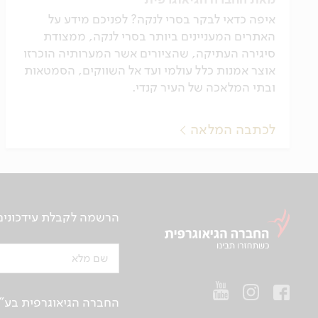
איפה כדאי לבקר בסרי לנקה? לפניכם מידע על
האתרים המעניינים ביותר בסרי לנקה, ממצודת
סיגירה העתיקה, שהציורים אשר המערותיה הוכרזו
אוצר אמנות כלל עולמי ועד אל השווקים, הסמטאות
ובתי המלאכה של העיר קנדי.
לכתבה המלאה
הרשמה לקבלת עידכונים ע
שם מלא
החברה הגיאוגרפית בע"מ | ח.פ 514657956 | רח’ הברזל 21 א', קומה 2, רמת החייל, ת“א | טלפו