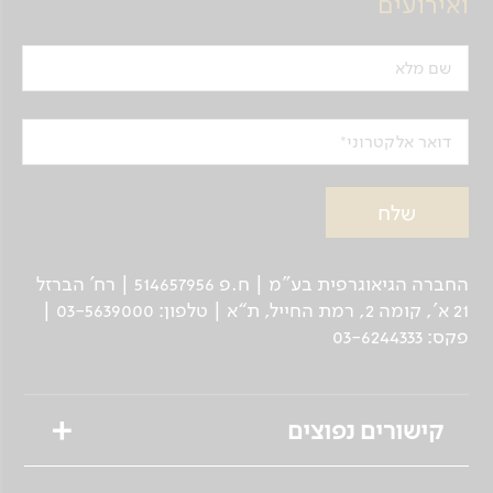
ואירועים
שם מלא
דואר אלקטרוני
החברה הגיאוגרפית בע"מ | ח.פ 514657956 | רח’ הברזל
21 א', קומה 2, רמת החייל, ת“א | טלפון: 03-5639000 |
פקס: 03-6244333
קישורים נפוצים
טיולים מאורגנים