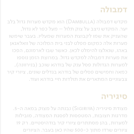
דמבולה
מקדש דמבולה (Dambulla) הוא מקדש מערות גדול בלב
יער. המקדש ניצב על צוק תלול – מעל כפר לא גדול,
שהעניק את שמו לקבוצת המערות שמעליו. בעבר שימשו
מערות אלה כמקום מפלט לבני בית המלוכה של וואלאגאן
באהו, שנאלצו להימלט לכאן. כאשר שבו לארמונם, הפכו
את מערות דמבולה למקדש גדול. במרוצת הזמן נוספו
למערות הגדולות פסל ענק של בודהא שוכב (בנירוונה),
כמאה וחמישים פסלים של בודהא בגדלים שונים, ציורי קיר
צבעוניים המתארים את תולדות חיי בודהא ועוד.
סיגיריה
מצודת סיגיריה (Sigiriya) נבנתה על מצוק במאה ה-5.
מדרגות חצובות, המטפסות לפסגת המצודה, מובילות
למערות, בהן מסתתרים ציורי קיר בודהיסטיים. רק 19
ציורים שרדו מתוך כ-500 שהיו כאן בעבר. הציורים