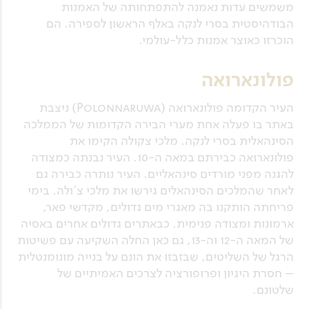
משמשים עדות נאמנה להתפתחותה של האמנות
הבודהיסטית בסרי לנקה באלף הראשון לספירה. הם
הוכרזו כאוצר אמנות כלל-עולמי.
פולונארואה
העיר הקדומה פולונארואה (Polonnaruwa) ניצבת
באתר בו פעלה אחת מערי הבירה הקדומות של הממלכה
הסינהאלית בסרי לנקה. מלכי צקולה הקימו את
פולונארואה כבירתם במאה ה-10. העיר נבנתה כמצודה
להגנה מפני מורדים סינהאליים. העיר נותרה כבירה גם
לאחר שהמלכים הסינהאלים גירשו את מלכי צ'ולה. בימי
פריחתה הותקנו בה מאגרי מים גדולים, מקדשי פאר,
ארמונות ומצודה פנימית. כבאתרים גדולים אחרים באסיה
של המאה ה-12 וה-13, גם כאן החלה השקיעה עם פשיטות
הרגל של השליטים, שבזבזו את הונם על בנייה מונומנטלית
– חסרת היגיון ופרופורציה לצרכים האמיתיים של
שלטונם.