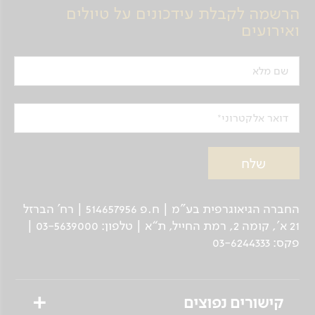
הרשמה לקבלת עידכונים על טיולים
ואירועים
שם מלא
דואר אלקטרוני
החברה הגיאוגרפית בע"מ | ח.פ 514657956 | רח’ הברזל
21 א', קומה 2, רמת החייל, ת“א | טלפון: 03-5639000 |
פקס: 03-6244333
קישורים נפוצים