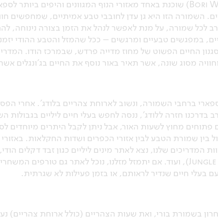
שמורת בורי (Bori Wildlife Sanctuary) שוכנת באחד מאזורי הנוף המגוונים ו
ם. השמורה הזו היא גן עדן לחובבי טבע אמיתיים, שמחפשים חוויה
 רב לכל שמורה, על מנת לאפשר לנהל את הזמן בצורה נינוחה, להת
ם, במפגשים טבעיים ומרגשים – ככל שהמזל והטבע ההודי יזמנו 
פוסי לסגנון החיים הפשוט של מחוז מדייה פרדש, שבמרכז הודו. המדר
חוויה מסוג שונה, אשר תאיר באור נוסף את החיים בג'ונגלים א
פארי ברחבי השמורה, ונשוב לארוחת צהריים בלודג'. אחרי הפסק
בדרכנו חזרה ללודג', ננסה לחפש בעלי חיים ליליים בגבולות הש
 פתוחים מחוץ לשעות האור, אבל ניתן לקבל היתרים מיוחדים לס
 בין שמורת הטבע לבין אזורי הכפרים ושדות החקלאות. באזורי 
דורבן הודי, תחמס הודי (Jungle nightjar), ועוד. אם יתמזל מזלנו, נוכל לאתר 
בעלי חיים שנדיר לראותם, או בזמן פעילות לא שגרתית.
רון בשמורת בורי, ואת שעות הצהריים (כולל ארוחת צהריים) נ