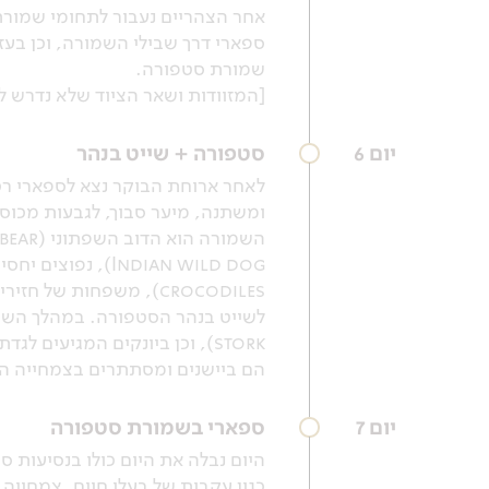
שמורת סטפורה.
[המזוודות ושאר הציוד שלא נדרש לנו
יום 6
סטפורה + שייט בנהר
לאחר ארוחת הבוקר נצא לספארי רכו
ומשתנה, מיער סבוך, לגבעות מכוסו
crocodiles), משפחות ש
stork), וכן ביונקים המגיעי
הם ביישנים ומסתתרים בצמחייה ה
יום 7
ספארי בשמורת סטפורה
היום נבלה את היום כולו בנסיעות ס
כגון עקבות של בעלי חיים, צמחייה י