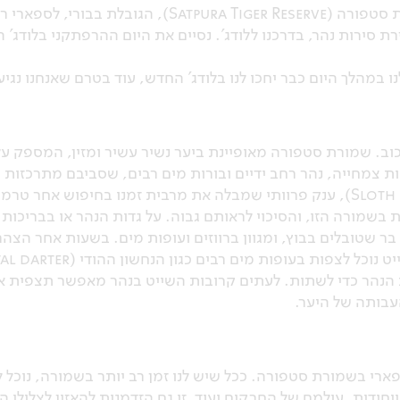
אחר הצהריים נעבור לתחומי שמורת סטפורה (er Reserve
 במהלך היום כבר יחכו לנו בלודג' החדש, עוד בטרם שאנחנו נגיע 
ב. שמורת סטפורה מאופיינת ביער נשיר עשיר ומזין, המספק עלים 
ת צמחייה, נהר רחב ידיים ובורות מים רבים, שסביבם מתרכזות ח
ל חזירי בר שטובלים בבוץ, ומגוון ברווזים ועופות מים. בשעות אחר ה
ם לגדת הנהר כדי לשתות. לעתים קרובות השייט בנהר מאפשר תצפית א
עבותה של היער.
פארי בשמורת סטפורה. ככל שיש לנו זמן רב יותר בשמורה, נוכל ל
יחודית, עולמם של החרקים ועוד. זו גם הזדמנות להאזין לצלילי הי