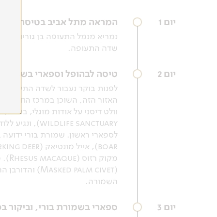
יום 1
המראה מתל אביב בטיסה לניו-
נמריא מנמל התעופה בן גוריון בשע
שדה התעופה.
יום 2
טיסה לבהופל וספארי בשמורת 
האזור הזה, השוכן במרכז הודו, הי
ife sanctuary
השמורה.
יום 3
ספארי בשמורת בורי, וביקור ב