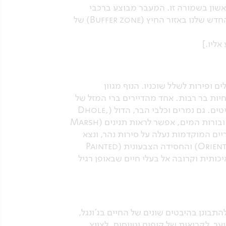
Satpura Tig), הגובלת בבורי, לספארי ראשון בשמורה זו. המעבר מבוצע ברכבי
ספארי דרך שבילי השמורה, וכן בעזרת סירות נהר, בדרכנו ללודג'. נסיים את היום ההרפתקני בלודג' החדש שלנו באזור החיץ (Buffer zone) של
אליו.]
ופירות לשלל שוכניו. הנוף מגוון
יות בר רבות. אחד מהדיירים ברי המזל של
השמורה הוא הדוב השפתוני (Sloth bear), ענק פרוותי שמבלה את מרבית זמנו בחיפוש אחר טרמיטים. גם נמרים וכלבי הבר, הדול (Dhole,
Indian wild dog), נפוצים יחסית בשמורה הזו, והסיכוי לראותם גבוה. על גדות הנהר או בבריכות ובורות המים, אפשר לראות תנינים (Marsh
צהריים המוקדמות נעלה על סירות נהר, ונצא
לשייט בנהר הסטפורה. במהלך השייט נוכל לצפות בעופות מים רבים כגון הנחשון ההודי (Oriental darter) והחסידה הצבעונית (Painted
יכותית וקרובה אל בעלי חיים שבאופן רגיל
התבונן בהיבטים שונים של החיים בג'ונגל,
ער, לקריאות של קופים וטווסים, לציוץ