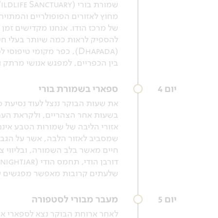
מחוץ לאזורים הפופולריים והמתוירי
של מרכז הודו. אנחנו מקדישים זמן
להספיק לראות כמה שיותר בעלי חיי
(Dhapada), כפר מקומי טי
בין הכפריים, למפגש אנושי מרתק ו
יום 4
ספארי בשמורת בורי
את שעות הבוקר ננצל לעוד נסיעת ס
בשעות אחר הצהריים, ולקראת הערב 
אזורי הליבה של שמורות הטבע אינם
שמסביב לאזור הלבה, אשר על הגבול
שלעתים קרובות מאפשר מפגשים עם 
יום 5
מעבר מבורי לסטפורה
לאחר ארוחת הבוקר נצא לספארי אח