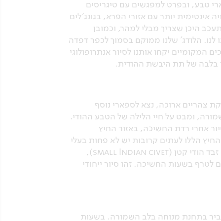
היפים ביותר לספארי טבע, ובפרט למפגשים עם טיגריסים
 אינטימית יותר עם אזורי הפרא, בגונג'לים
עכב היכן שצריך מבלי למהר, וכמובן
לנו. הלודג' שלנו ממוקם בסמוך לכפר דפדה
יכים המקומיים יקחו אותנו לסיור אנתרופולוגי
שר בלבה של תת היבשת ההודית.
ת צהריים ארוכה, נצא לספארי נוסף
מורה, ומבט על חיי הלילה של הטבע ההודי.
יור אחרי רדת החשיכה, באזור החיץ
החיץ הללו לעתים קרובות יש לא פחות בעלי
חיים מאשר בלב השמורה, ובליווי צוות המדריכים שלנו, נצא לאתר מינים ליליים כגון זבד דקלים הודי, זבד הודי קטן (small Indian civet),
גם טורפים המשחרים לטרף בשעות החשיכה. זהו סיור ייחודי
עביר בתחנת מנוחה בלב השמורה. בשעות