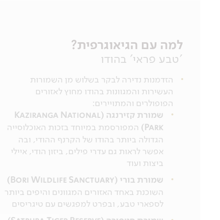
למה עם הגיאוגרפית?
'טבע פראי' בהודו
הזדמנות נדירה לבקר בשלוש מן השמורות
העשירות והמגוונות בהודו מחוץ לאזורים
הפופולרים והמתויירים:
שמורת קזירנגה (Kaziranga National
Park)
המפורסמת במיוחד בזכות האוכלוסייה
הגדולה ביותר בהודו של הקרנף ההודי, ובה
אפשר לראות גם עדרי פילים, ביזון הודי, איילי
ביצות ועוד
שמורת בורי (Bori Wildlife Sanctuary)
השוכנת באחד האזורים המגוונים והיפים ביותר
לספארי טבע, ובפרט למפגשים עם טיגריסים