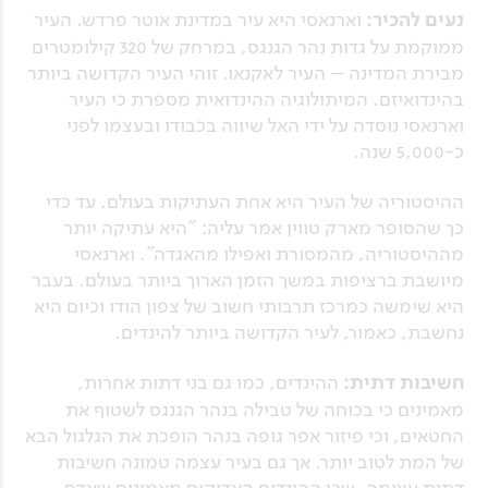
נעים להכיר:
וארנאסי היא עיר במדינת אוטר פרדש. העיר
ממוקמת על גדות נהר הגנגס, במרחק של 320 קילומטרים
מבירת המדינה – העיר לאקנאו. זוהי העיר הקדושה ביותר
בהינדואיזם. המיתולוגיה ההינדואית מספרת כי העיר
וארנאסי נוסדה על ידי האל שיווה בכבודו ובעצמו לפני
כ-5,000 שנה.
ההיסטוריה של העיר היא אחת העתיקות בעולם, עד כדי
כך שהסופר מארק טווין אמר עליה: "היא עתיקה יותר
מההיסטוריה, מהמסורת ואפילו מהאגדה". וארנאסי
מיושבת ברציפות במשך הזמן הארוך ביותר בעולם. בעבר
היא שימשה כמרכז תרבותי חשוב של צפון הודו וכיום היא
נחשבת, כאמור, לעיר הקדושה ביותר להינדים.
חשיבות דתית:
ההינדים, כמו גם בני דתות אחרות,
מאמינים כי בכוחה של טבילה בנהר הגנגס לשטוף את
החטאים, וכי פיזור אפר גופה בנהר הופכת את הגלגול הבא
של המת לטוב יותר. אך גם בעיר עצמה טמונה חשיבות
דתית עצומה, שכן ההינדים האדוקים מאמינים שאדם