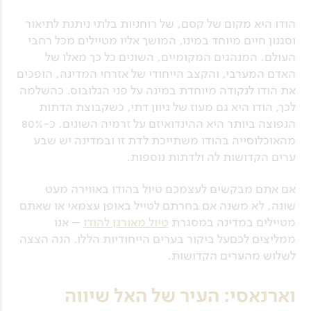
הודו היא מקום של קסם, של רוחניות בלתי ניתנת לתיאור
וסגנון חיים מיוחד במינו, המושך אליו מטיילים מכל רחבי
העולם. המנהגים המקומיים, השונים כל כך מאלו של
האדם המערבי, והקצב הייחודי של אזרחי המדינה, הופכים
את הודו לנקודה מיוחדת במינה על פני הגלובוס. כהשלמה
לכך, הודו היא גם מעוז של גיוון דתי, כשקבוצת הדתות
הנפוצה ביותר היא ההינדואיזם על זרמיה השונים. כ-80%
מהאוכלוסייה בהודו משתייכת לדת זו ובמדינה יש שבע
ערים הקדושות לה ולדתות נוספות.
אם אתם מבקשים לעצמכם טיול בהודו באווירה מעט
שונה, לא משנה אם בחרתם לטייל באופן עצמאי או שאתם
מטיילים במדינה במסגרת
טיול מאורגן להודו
– אנו
ממליצים לכםעל ביקור בערים הייחודיות הללו. הנה הצצה
לשלוש מהערים הקדושות.
וארנאסי: העיר של האל שיווה