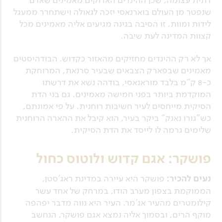
שנפטר מן העולם בוארנאסי יזכה לגאולה וישתחרר ממעגל
לידות ומוות. זו הסיבה בגינה מגיעים אליה מאמינים מכל
קצוות המדינה לעת שיבה.
אך לא רק ההינדים מחזיקים מהאזור כקדוש. הבודהיסטים
מאמינים שבפארק הצבאים שבעיר סרנאת, המרוחקת
כ-8 ק"מ בלבד מוראנאסי, בודהה נשא את דרשתו
המוקדמת ביותר בפני חמישה מאמינים. גם בני הדת
הסיקית מייחסים לעיר חשיבות רוחנית. על פי אמונתם,
כש"גורו נאנק" ביקר בעיר, הוא קיבל את ההארה הרוחנית
שלימים גרמה לו לייסד את הדת הסיקית.
פושקר: אגם קדוש ולוטוס כחול
נעים להכיר:
פושקר היא עיירה במדינת ראג'סטן,
הממוקמת בצפון מערב הודו, במרחק של אחד עשר
קילומטרים מהעיר אג'מר. העיר היא נווה מדבר יפהפה
מוקף הרים, ובסמוך אליה נמצא אגם פושקר, הנחשב