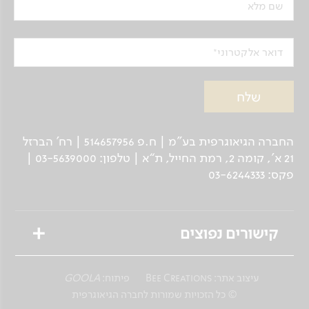
שם מלא
דואר אלקטרוני
החברה הגיאוגרפית בע"מ | ח.פ 514657956 | רח’ הברזל
21 א', קומה 2, רמת החייל, ת“א | טלפון: 03-5639000 |
פקס: 03-6244333
קישורים נפוצים
טיולים מאורגנים
עיצוב אתר:
Bee Creations
פיתוח:
GOOLA
טיולים פרטיים לנוסע העצמאי
© כל הזכויות שמורות לחברה הגיאוגרפית