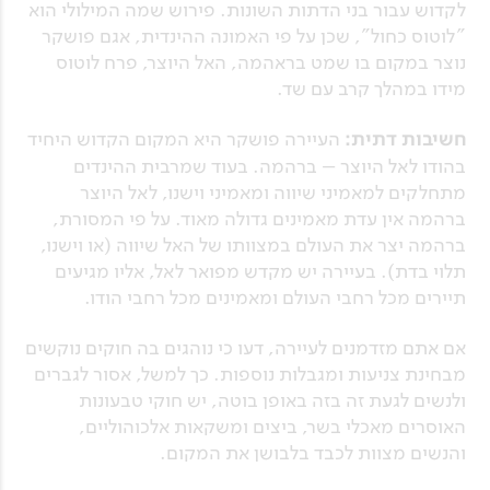
לקדוש עבור בני הדתות השונות. פירוש שמה המילולי הוא
"לוטוס כחול", שכן על פי האמונה ההינדית, אגם פושקר
נוצר במקום בו שמט בראהמה, האל היוצר, פרח לוטוס
מידו במהלך קרב עם שד.
חשיבות דתית:
העיירה פושקר היא המקום הקדוש היחיד
בהודו לאל היוצר – ברהמה. בעוד שמרבית ההינדים
מתחלקים למאמיני שיווה ומאמיני וישנו, לאל היוצר
ברהמה אין עדת מאמינים גדולה מאוד. על פי המסורת,
ברהמה יצר את העולם במצוותו של האל שיווה (או וישנו,
תלוי בדת). בעיירה יש מקדש מפואר לאל, אליו מגיעים
תיירים מכל רחבי העולם ומאמינים מכל רחבי הודו.
אם אתם מזדמנים לעיירה, דעו כי נוהגים בה חוקים נוקשים
מבחינת צניעות ומגבלות נוספות. כך למשל, אסור לגברים
ולנשים לגעת זה בזה באופן בוטה, יש חוקי טבעונות
האוסרים מאכלי בשר, ביצים ומשקאות אלכוהוליים,
והנשים מצוות לכבד בלבושן את המקום.