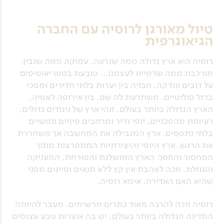
טיול מאורגן לרוסיה עם החברה
הגיאוגרפית
רוסיה היא ארץ גדולה ממה שנראה, עמוקה ממה שנבין,
מורכבת ממה שדמיינו לעצמנו… טובעת בסטריאוטיפים
על דובים ווודקה, חבויה בין יערות בלתי חדירים ומסכי
ברזל פוליטיים, משתרעת לה שם, בין אירופה לאסיה,
הארץ הגדולה ביותר בעולם. זוהי ארץ של ניגודים גדולים,
רעיונות מהפכניים, יופי נדיר ומרחבים פיזיים ונפשיים
בלתי נתפסים. ארץ המגבילה את המחשבה אך משחררת
את הרגש. ארץ היופי והיצירתיות המתפרצות מתוך
המחסור והחסך. הארץ המושלגת והפורחת, המעניקה
והגוזלת, זוכה לאהבת אין קץ ללא תנאים וסייגים מפני
שהיא האם האדירה. אימא רוסיה.
רוסיה זוכה להרבה מאוד כתרים מרשימים. מעבר להיותה
המדינה הגדולה ביותר בעולם, יש בה אוצרות טבע עצומים