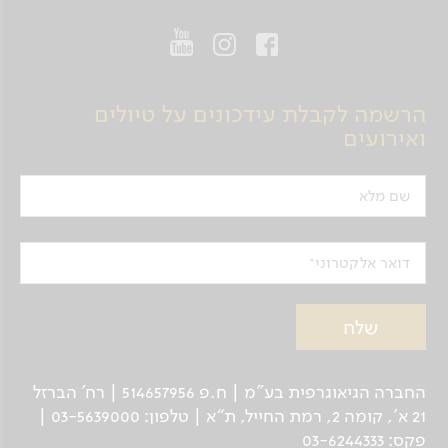
הרשמה לקבלת עידכונים על טיולים
ואירועים
שם מלא
דואר אלקטרוני
החברה הגיאוגרפית בע"מ | ח.פ 514657956 | רח’ הברזל
21 א', קומה 2, רמת החייל, ת“א | טלפון: 03-5639000 |
פקס: 03-6244333