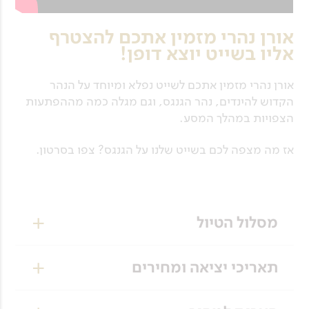
אורן נהרי מזמין אתכם להצטרף
אליו בשייט יוצא דופן!
אורן נהרי מזמין אתכם לשייט נפלא ומיוחד על הנהר
הקדוש להינדים, נהר הגנגס, וגם מגלה כמה מההפתעות
הצפויות במהלך המסע.
אז מה מצפה לכם בשייט שלנו על הגנגס? צפו בסרטון.
מסלול הטיול
יום 1
תאריכי יציאה ומחירים
ת"א - אבו דאבי - קולקטה
כרגע לא מתוכננים תאריכי יציאה למסלול זה.
נצא בטיסת בוקר דרך אבו דאבי לעיר המרתקת