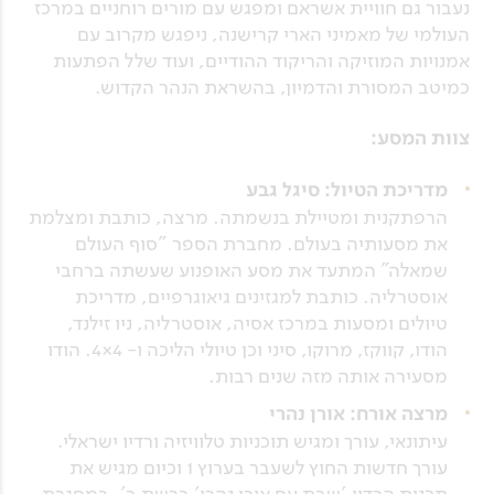
נעבור גם חוויית אשראם ומפגש עם מורים רוחניים במרכז
העולמי של מאמיני הארי קרישנה, ניפגש מקרוב עם
אמנויות המוזיקה והריקוד ההודיים, ועוד שלל הפתעות
כמיטב המסורת והדמיון, בהשראת הנהר הקדוש.
צוות המסע:
מדריכת הטיול: סיגל גבע
הרפתקנית ומטיילת בנשמתה. מרצה, כותבת ומצלמת
את מסעותיה בעולם. מחברת הספר "סוף העולם
שמאלה" המתעד את מסע האופנוע שעשתה ברחבי
אוסטרליה. כותבת למגזינים גיאוגרפיים, מדריכת
טיולים ומסעות במרכז אסיה, אוסטרליה, ניו זילנד,
הודו, קווקז, מרוקו, סיני וכן טיולי הליכה ו- 4×4. הודו
מסעירה אותה מזה שנים רבות.
מרצה אורח: אורן נהרי
עיתונאי, עורך ומגיש תוכניות טלוויזיה ורדיו ישראלי.
עורך חדשות החוץ לשעבר בערוץ 1 וכיום מגיש את
תכנית הרדיו 'שבת עם אורן נהרי' ברשת ב'. במסגרת