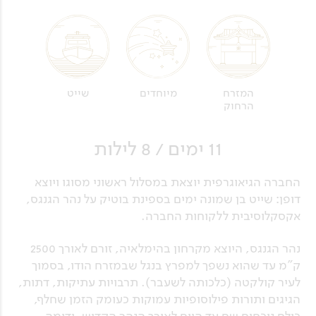
מיוחדים
שייט
המזרח
הרחוק
11 ימים / 8 לילות
החברה הגיאוגרפית יוצאת במסלול ראשוני מסוגו ויוצא
דופן: שייט בן שמונה ימים בספינת בוטיק על נהר הגנגס,
אקסקלוסיבית ללקוחות החברה.
נהר הגנגס, היוצא מקרחון בהימלאיה, זורם לאורך 2500
ק"מ עד שהוא נשפך למפרץ בנגל שבמזרח הודו, בסמוך
לעיר קולקטה (כלכותה לשעבר). תרבויות עתיקות, דתות,
הגיגים ותורות פילוסופיות עמוקות כעומק הזמן שחלף,
כולם נוכחים שם עד היום לאורך הנהר הקדוש, ודומה