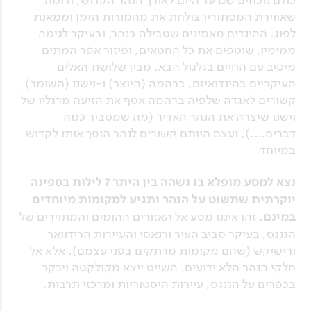
שאווירת המסתורין צולחת את מהמורות הזמן וממאנת
לפוג. ההינדים מאמינים שטבילה בנהר, ובעיקר לגימה
ממימיו, שוטפים את כל החטאים, ופיזור אפר המתים
מיטיב עם החיים בגלגול הבא. מבין שלושת האלים
העיקריים בהינדואיזם, ברהמה (היוצר) ו-וישנו (השומר)
קשורים לאגדה שלפיה ברהמה אסף את הזיעה מרגליו של
וישנו שיצרה את הנהר האדיר (מה שמסביר כמה
דברים….), ועצם היותם קשורים לנהר הופך אותו לקדוש
במיוחד.
נצא למסע מופלא בו נשהה בין היתר 7 לילות בספינה
יוקרתית שתשוט על הנהר ותגיע למקומות מיוחדים
במינם.
זהו איננו מסע אל האזורים ההומים והמתוירים של
הגנגס, בעיקר סביב העיר ורנאסי והעיירות הרידוואר
ורישיקש (שהם מקומות מרתקים בפני עצמם), אלא אל
חלקי הנהר הלא ידועים. השייט ייצא מקולקטה ויבקר
בכפרים על הגנגס, עיירות היסטוריות ומרכזי תרבות.