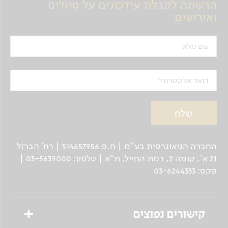
הרשמה לקבלת עידכונים על טיולים
ואירועים
שם מלא
דואר אלקטרוני
החברה הגיאוגרפית בע"מ | ח.פ 514657956 | רח’ הברזל
21 א', קומה 2, רמת החייל, ת“א | טלפון: 03-5639000 |
פקס: 03-6244333
קישורים נפוצים