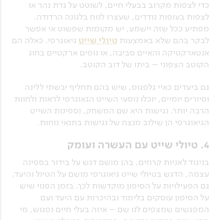
כדי לצפות מקרוב בבעלי חיים, לשוטט על גדת נהר או
לצפות בעופות נודדים, שעצרו לנוח בלגונה הרדודה.
מפתיע ככל שזה יישמע, יש מקומות שפשוט אי אפשר
לבקר בהם שלא באמצעות
טיולי שייט
גיאוגרפי. כאלה הם
אנטארקטיקה והאיים סביבה, או נופים ארקטיים בחוג
הקוטב הצפוני – ביתו של דוב הקוטב.
גם ביעדים כאיי גלפגוס, שיש בהם תחליף יבשתי ללינה
וסיורים יומיים, יוכלו נוסעי השייט הגאוגרפי לראות ולחוות
הרבה יותר. נגישות היא שם המשחק, וספינות השייט
הגיאוגרפי הן שילוב מנצח של נגישות בתנאי נוחות.
4. טיולי שייט עם העשרה ועומק
בניגוד לאניות קרוזים, בהן מושם דגש על בידור בספינה
עצמה, הדגש בטיולי שייט גיאוגרפי מושם על הטיול והיעד.
גם הפעילויות על הסיפון מוקדשות לכך. בזמן הפנוי שיש
על הסיפון עוסקים בלימוד ובהיכרות עם היעד ועם
המפגשים שמצפים לנו שם – איזה בעלי חיים נפגוש, מי