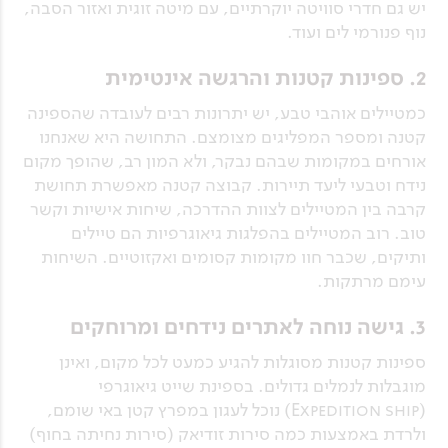
יש גם חדרי סוויטה יוקרתיים, עם מיטה זוגית ואזור הסבה,
נוף פנורמי לים ועוד.
2. ספינות קטנות והרגשה אינטימית
כמטיילים אוהבי טבע, יש יתרונות רבים לעובדה שהספינה
קטנה ומספר המפליגים מצומצם. התחושה היא שאנחנו
אורחים במקומות שבהם נבקר, ולא המון רב, שהופך מקום
נידח וטבעי ליעד תיירות. קבוצה קטנה מאפשרת תחושת
קרבה בין המטיילים לצוות ההדרכה, שיחות אישיות וקשר
טוב. רוב המטיילים בהפלגות גיאוגרפיות הם טיילים
ותיקים, שכבר חוו מקומות קסומים ואקזוטיים. השיחות
עימם מרתקות.
3. גישה נוחה לאתרים נידחים ומרוחקים
ספינות קטנות מסוגלות להגיע כמעט לכל מקום, ואינן
מוגבלות לנמלים גדולים. בספינת שייט גיאוגרפי
(Expedition ship) נוכל לעגון במפרץ קטן באי שומם,
ולרדת באמצעות כמה סירות זודיאק (סירות נחיתה בחוף)