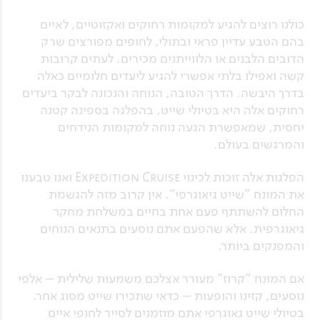
כולנו רוצים להגיע למקומות רחוקים ואקזוטיים, לאיים
בהם הטבע עדיין פראי ובתולי, לחופים מפורצים שרק
הדובים הלבנים או הלווייתנים מכירים. לעתים קרובות
קשה ואפילו בלתי אפשרי להגיע ליעדים חלומיים כאלה
בדרך היבשה. הדרך הטובה, הנוחה והנכונה לבקר ביעדים
רחוקים אלה היא בטיולי שייט, בהפלגה בספינה קטנה
יחסית, שמאפשרת הגעה נוחה למקומות הנידחים
והמרגשים בעולם.
הפלגות אלה זוכות לכינוי Expedition Cruise ואנו טבענו
את המונח "שייט גיאוגרפי". אין קרוב מזה להגשמת
החלום להשתתף פעם אחת בחיים במשלחת מחקר
גיאוגרפית. אלא שהפעם אתם נוסעים בתנאים הנוחים
והמפנקים ביותר.
אם המונח "קרוז" מעורר אצלכם משמעות שלילית – אלפי
נוסעים, קזינו והופעות – כדאי שתכירו שייט מסוג אחר.
בטיולי שייט גאוגרפי אתם מוזמנים לסייר לחופי איים