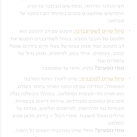
חצי הכדור הדרומי, מחודשים נובמבר עד מרץ.
החודשים שנחשבים טובים במיוחד הם דצמבר עד
פברואר.
טיול שייט לשפיצברגן:
מפגש עם דב הקוטב הוא
חלומם של חובבי הטבע. בטיול לשפיצברגן תפגשו את
דב הקוטב ועוד מגוון עצום של בעלי חיים ביניהם שועלי
קוטב, ניבתנים, איילי צפון, לוייתנים, מגוון גדול של
ציפורים ועוד.
מתי נוסעים?
בקיץ, מיוני עד ספטמבר.
טיול שייט לנורבגיה:
שייט לאורך החוף הנורבגי
המפותל, המדינה עם קו החוף הארוך ביותר בעולם,
הוא חוויה חד-פעמית ומופלאה. במהלך ההפלגה נגלה
מפרצים קסומים ומבודדים, עיירות דייגים צבעוניות,
תצפיות נוף מדהימות, לווייתנים חולפים, אגדות על
טרולים ואוכל משובח. אחרי הכול – בדיוק מכאן מגיע
הסלמון.
מתי נוסעים?
טיולי שייט בנורבגיה יוצאים כל השנה.