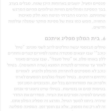
מגפיים ומעיל. יושבים בארוחות היכן שנוח, מבלים בערב
בבר הספינה ומחליפים חוויות וצילומים מהיום המרגש
שחוויתם. ההיבט החברתי הנינוח הוא חלק מאיכות
החוויה, ממש כמו צוות של ספינת מחקר שמגלה עולמות
חדשים.
6. בית המלון מפליג איתכם
טיולים מבוססי יבשה נחלקים לרוב לשני סוגים: "טיול
כוכב"' שבו יוצאים מנקודה נתונה לסיורים קצרים וחוזרים
ללון באותו מלון, או "טיול מעגלי", שבו עוברים מאזור
לאזור עד שחוזרים לנקודת המוצא (שדה התעופה). בטיול
כוכב לא מספיקים להתרחק מהמלון ולהגיע לאזורים
נידחים ורחוקים. בטיול מעגלי נאלצים הנוסעים לארוז
ולפרוק את מזוודותיהם בכל יום, ומבזבזים המון זמן
בטיסות פנים או בנסיעות. בטיולי שייט גיאוגרפי אנחנו
מגיעים לספינה ופורקים את הציוד, מסדרים את החדר
שיהיה ביתנו למשך הטיול, ומרגע זה מפליג המלון אתנו.
זה לא רק נוח ומפנק, אלא גם חוסך זמן. הספינה מפליגה