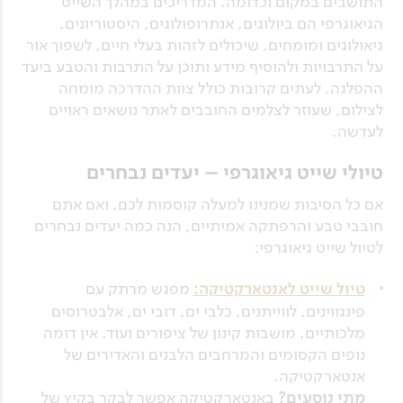
התושבים במקום וכדומה. המדריכים במהלך השייט
הגיאוגרפי הם ביולוגים, אנתרופולוגים, היסטוריונים,
גיאולוגים ומומחים, שיכולים לזהות בעלי חיים, לשפוך אור
על התרבויות ולהוסיף מידע ותוכן על התרבות והטבע ביעד
ההפלגה. לעתים קרובות כולל צוות ההדרכה מומחה
לצילום, שעוזר לצלמים החובבים לאתר נושאים ראויים
לעדשה.
טיולי שייט גיאוגרפי – יעדים נבחרים
אם כל הסיבות שמנינו למעלה קוסמות לכם, ואם אתם
חובבי טבע והרפתקה אמיתיים, הנה כמה יעדים נבחרים
לטיול שייט גיאוגרפי:
טיול שייט לאנטארקטיקה:
מפגש מרתק עם
פינגווינים, לווייתנים, כלבי ים, דובי ים, אלבטרוסים
מלכותיים, מושבות קינון של ציפורים ועוד. אין דומה
נופים הקסומים והמרחבים הלבנים והאדירים של
אנטארקטיקה.
מתי נוסעים?
באנטארקטיקה אפשר לבקר בקיץ של