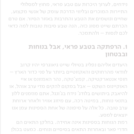
נידחים, לערוך היכרות עם טבע פראי, מחוץ למסלולי
התיירות המוכרים ובליווי הדרכת עומק של אנשי מקצוע,
שחיים ונושמים את הטבע והתרבות באזור הסיור. אם טרם
הכרתם שייט מסוג כזה, הנה שבע סיבות טובות למה כדאי
לכם לנסות – ולהתמכר.
1. הרפתקה בטבע פראי, אבל בנוחות
ובבטחון
היעדים אליהם נפליג בטיולי שייט גיאוגרפי יהיו קרוב
לוודאי מהרחוקים והאקזוטיים ביותר על פני כדור הארץ –
חופי אנטארקטיקה, קמצ'טקה, נהר האמזונס או איי
האוקיינוס השקט – אבל במקום להקים מדי ערב אוהל, או
להיאבק ביתושים בלודג' נידח בג'ונגל, אתם מוזמנים ללון
בתנאי נוחות, במיטה רכה, עם מיזוג אוויר ולאחר ארוחת
ערב טובה. כל אלה על סיפונה של אחת הספינות עמן אנו
יוצאים למסע.
רמת הנוחות בספינות אינה אחידה. בחלקן התאים הם
חדרי פאר ובאחרות התאים בסיסיים ונוחים. כמעט בכולן