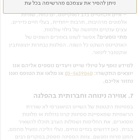
ניתן להסיר את עצמכם מהרשימה בכל עת
באוקיינוס השקט זה אחד מטיולי השייט המרתקים שיש
– איים אקזוטיים בלב האוקיינוס, ים כחול, שוניות
אלמוגים מרהיבות, תרבות ייחודית, בעלי חיים נדירים,
עצים ענקיים ותחושה של גילוי עולמות.
מתי נוסעים?
אפשר לשוט באזורים השונים של
האוקיינוס השקט כל השנה. הפלגות נבחרות יוצאותבין
אוקטובר לינואר.
למידע נוסף על טיולי שייט ויעדים נוספים אליהם אנו
יוצאים התקשרו:
03-5639040
או מלאו את הטופס ואנו
נחזור אליכם.
7. אווירה נינוחה וחברותית בהפלגה
בספינות הקטנות של השייט הגיאוגרפי לא שוררת
הרשמיות שמאפיינת ספינות קרוז גדולות או מלונות
מפוארים. את החליפות ושמלות הערב תוכלו להשאיר
בבית. כאן דרושים בגדים נוחים, נעלי הליכה ומעיל מחמם,
המגן מרוח ומגשם. צוות הספינה מספק במקרים רבים