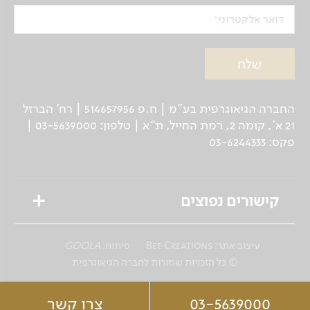
דואר אלקטרוני
החברה הגיאוגרפית בע"מ | ח.פ 514657956 | רח’ הברזל
21 א', קומה 2, רמת החייל, ת“א | טלפון: 03-5639000 |
פקס: 03-6244333
קישורים נפוצים
טיולים מאורגנים
עיצוב אתר:
Bee Creations
פיתוח:
GOOLA
טיולים פרטיים לנוסע העצמאי
© כל הזכויות שמורות לחברה הגיאוגרפית
שייט גיאוגרפי
03-5639000
צרו קשר
ספארי צלילה