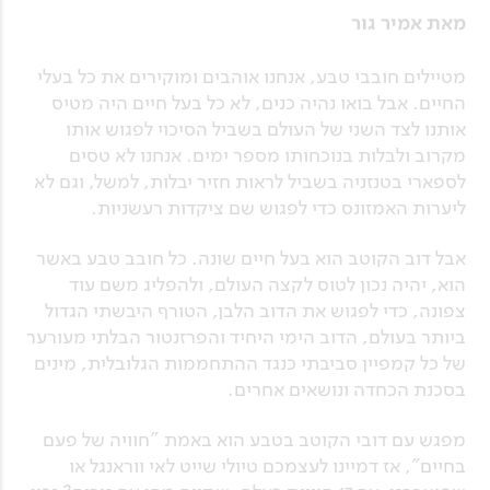
מאת אמיר גור
מטיילים חובבי טבע, אנחנו אוהבים ומוקירים את כל בעלי
החיים. אבל בואו נהיה כנים, לא כל בעל חיים היה מטיס
אותנו לצד השני של העולם בשביל הסיכוי לפגוש אותו
מקרוב ולבלות בנוכחותו מספר ימים. אנחנו לא טסים
לספארי בטנזניה בשביל לראות חזיר יבלות, למשל, וגם לא
ליערות האמזונס כדי לפגוש שם ציקדות רעשניות.
אבל דוב הקוטב הוא בעל חיים שונה. כל חובב טבע באשר
הוא, יהיה נכון לטוס לקצה העולם, ולהפליג משם עוד
צפונה, כדי לפגוש את הדוב הלבן, הטורף היבשתי הגדול
ביותר בעולם, הדוב הימי היחיד והפרזנטור הבלתי מעורער
של כל קמפיין סביבתי כנגד ההתחממות הגלובלית, מינים
בסכנת הכחדה ונושאים אחרים.
מפגש עם דובי הקוטב בטבע הוא באמת "חוויה של פעם
בחיים", אז דמיינו לעצמכם טיולי שייט לאי ווראנגל או