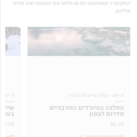
התקשרו: 03-5639040 או מלאו את הטופס ואנו נחזור
אליכם.
יציאה
מובטחת
11 יום - טיול שייט לנורבגיה
11 יום - שייט בגרינלנד
הפלגה בפיורדים הנורבגיים
שייט 
מדרום לצפון
בעולם
20.08
24.09
לפרטים נוספים
לפרטי