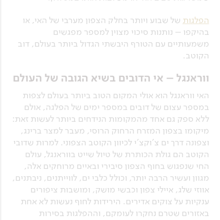
הפלגות
של שבוע ויותר בחלק הצפון מערבי של האי, או
בהיקפו – נותנות סיכוי מצוין למספר מפגשים
משמעותיים עם הטורף היבשתי הגדול ביותר בעולם, דוב
הקוטב.
ווראנגל – אי הדובים בשיא הגובה של העולם
האי ווראנגל הוא אולי המקום הטוב ביותר בעולם לצפות
במספר עצום של דובים במספר ימים של הפלגה, אולם
ללא ספק גם אחד מהמקומות הנידחים ביותר לעשות זאת:
מיקומו בצפון המזרח הרחוק הרוסי, מעבר למצר ברינג,
וצפונה דרך ים צ'וקצ'י לכיוון הקוטב הצפוני. למרות שדובי
הקוטב הם גולת הכותרת של טיול שייט בווראנגל, עולם
החי שנפגוש בחוף הצפון סיבירי ובאיים מרוחקים אלה,
מגוון ועשיר הרבה יותר, וכולל כלבי ים, לווייתנים, ניבתנים,
אווזי שלג, איילי צפון וכבשי מושק, ומושבות ציפורים
ענקיות על צוקים אדירים. הירידות לחוף נעשות לא אחת
באזורים שטרם נחקרו לעומקם, וההפלגות בסירות