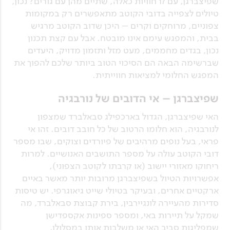
שפיצברגן, עם 17 חוויות כאלה, שתיים מהן עם גורים? נכון,
טיולים לצפייה בדובי הקוטב מתאפשרים רק במקומות
צפוניים, מרוחקים וקרים – היכן שדוב הקוטב מרגיש
בבית, והמפגש עימם אינו מובטח. אבל עם קצת תכנון
נכון, בגדים מחממים, מעט מזל ותזמון מדויק, היעדים
שברשימה הבאה הם הסיכוי הטוב ביותר שלכם להפוך את
המפגש החלומי למציאות חווייתית.
שפיצברגן – אי הדובים של נורבגיה
האי שפיצברגן, הגדול בארכפילג סבאלברד שמצפון
לנורבגיה, הוא חלומו הרטוב של כל חובב דובים. זהו אי
פראי, בעל נופים מרהיבים של פיורדים וצוקים, שבו מספר
דובי הקוטב עולה על מספר התושבים האנושיים. למרות
ריחוקו מאזורי יישוב (או קרבתו לקוטב הצפוני),
אפשרויות הטיול בשפיצברגן מרובות יותר מאשר באיים
ארקטיים אחרים, ובעיקר בטיולי שייט גיאוגרפי. יש טיסות
סדירות מהעיירה לונגיירבין, בירת קבוצת סבאלברד, מה
שמקל על תיירות באי, ומספר ספינות אקספדישן
שמפליגות סביב האי או משלבות אותו במסלולן.