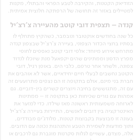
הזודיאק הקטנות, והקירבה לטבע הפראי והבתולי, מקנות
למטיילים באזור זה תחושה של הרפתקה חלוצית אמיתית.
קנדה – תצפית דובי קוטב מהעיירה צ'רצ'יל
כל שנה בחודשים אוקטובר ונובמבר, כשהקיץ מתחלף לו
בסתיו בחצי הכדור הצפוני, בעיירה צ'רצ'יל שבצפון קנדה
מתרחש אירוע מיוחד: אלפי דובי קוטב נאספים לחופי
מפרץ הדסון וממתינים שהים יקפאעל מנת שיוכלו לנדוד
צפונה, ולשחר אחר טרפם, כלבי הים. באופן רגיל, דובי
הקוטב נחשבים לבעלי חיים יחידאיים, אשר לא אוהבים את
חברת בני מינם, אולם בתקופה זו הם נצפים מתרועעים זה
עם זה, מתגוששים בחיבה ויוצרים קשרים בין-דוביים. גם
אמהות עם גורים שכיחות כאן בתקופה זו – ממתינות
לארוחה משמעותית ראשונה מאז שילדו. כדי למזער את
האינטרקציה בין דובים לאנשים, התיירות בעיירה צ'רצ'יל
בעונה זו מבוצעת בקבוצות קטנות, מלודג'ים מבודדים,
ותוך מודעות לשמירת הטבע והתנהגות נכונה עם הדובים.
אלה, מצדם, עשויים לגלות סקרנות מוגברת גם לרכבים או