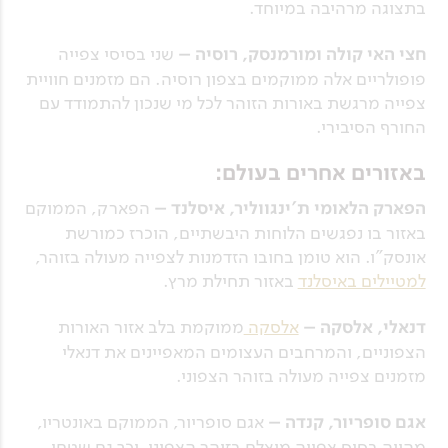
בתצוגה מרהיבה במיוחד.
חצי האי קולה ומורמנסק, רוסיה –
שני בסיסי צפייה
פופולריים אלה ממוקמים בצפון רוסיה. הם מזמנים חוויית
צפייה מרגשת באורות הזוהר לכל מי שנכון להתמודד עם
החורף הסיבירי.
באזורים אחרים בעולם:
הפארק הלאומי ת'ינגווליר, איסלנד –
הפארק, הממוקם
באזור בו נפגשים הלוחות היבשתיים, הוכרז כמורשת
אונסק"ו. הוא טומן בחובו הזדמנות לצפייה מעולה בזוהר,
למטיילים באיסלנד
באזור תחילת מרץ.
דנאלי, אלסקה –
אלסקה
ממוקמת בלב אזור האורות
הצפוניים, והמרחבים העצומים המאפיינים את דנאלי
מזמנים צפייה מעולה בזוהר הצפוני.
אגם סופריור, קנדה –
אגם סופריור, הממוקם באונטריו,
מהווה בסיס צפייה מוצלח בזוהר הצפוני, וכך גם שטחי