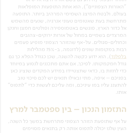
"האורות הצפוניים"), הוא אחת התופעות המופלאות
בעולם, ולבטח המיצג השמימי המרהיב ביותר. התופעה
מתרחשת בעת שאטומים טעוני אנרגיה, שנעים מהשמש
אל כדור הארץ, פוגשים באטמוספירה ופולטים חמצן וחנקן
המרצדים בשמיים במחול של אורות ירוקים-צהובים
וכחולים-סגולים. על-אף שהזוהר הצפוני מופיע פעמים
רבות במקומות שונים (לדוגמה, ב-75% מהלילות
בלפלנד
), הוא ידוע כקשה להשגה, שכן כגודל הפלא כך גם
גודל חמקמקותו. לפיכך, אם אתם מתכננים לנסוע במיוחד
כדי לחזות בו, כדאי שתצטיידו במידע המקדים שנציג כאן
בפניכם – איפה, מתי ובאילו תנאים יש לכם סיכוי טוב
להתענג עליו במו עיניכם, ומה עליכם לעשות כדי "לתפוס"
אותו.
התזמון הנכון – בין ספטמבר למרץ
על אף שתופעת הזוהר הצפוני מתרחשת במשך כל השנה,
העין שלנו יכולה לתפוס אותה רק בתנאים מסוימים