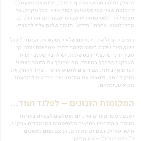
המתקיימים בחודשי החורף. לפיכך, תכננו את נסיעתכם
לתקופה שבין סוף ספטמבר לסוף מרץ. בכל מקרה, אל
תצאו לדרך לפני שתוודאו שביעד שבחרתם האורות כבר
החלו לנצנץ, אחרת "הדייט" הזוהר שלכם עלול להבריז.
רוצים להגדיל את סיכוייכם שלא לפספס את המחזה? ככל
שהשהייה שלכם באזור הזוהר תהיה ממושכת יותר, כך
סביר יותר שתצליחו במשימה. יש להבין שמזג האוויר
הארקטי הפכפך במיוחד, מה שהופך את הזוהר הצפוני
לערמומי ביותר. אם רוצים לתפוס אותו – צריך לקחת את
הזמן לרוחב, ולמצוא את התזמון שבו התנאים להופעתו
הם אופטימליים.
המקומות הנכונים – לפלנד ועוד…
ישנם מספר אזורים ואתרים מומלצים לצפייה באורות
הזוהר, שהתברכו בתנאים המתאימים כמו אקלים ארקטי,
חושך מוחלט ושמיים פתוחים. אז אם אתם נמשכים
ל"עולם הזוהר" – זהו הכיוון: