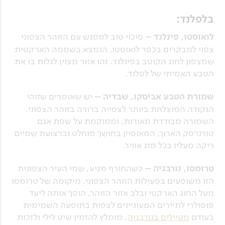
בלפלנד:
לואוסטו, פינלנד –
סיכוי טוב למפגש עם הזוהר הצפוני
צפוי למבקרים בכפר לואוסטו, הנמצא בשממה הארקטית
שמצפון לחוג הקוטב בפינלנד. זהו אזור מצוין לגלות בו את
הטבע האמיתי של לפלנד.
שמורת הטבע אביסקו, שבדיה –
יש שאומרים שזוהי
הנקודה המוצלחת ביותר לצפייה ברורה בזוהר הצפוני.
השמורה מבודדת מאורות, וממוקמת על שפת אגם
טורנרסק הארוך, המאופיין בחושך מוחלט וברצועת שמיים
ריקה מעליו בכל מזג אוויר.
טרומסו, נורבגיה –
כשהחורף מגיע, שמי העיר הצפונית
הזו משופעים בפעילות הזוהר הצפוני. מיקומה של טרומסו
מעל החוג הארקטי ובלב אזור הזוהר, הופך אותה ליעד
פופולרי לתיירים המעוניינים לצפות בתופעה השמימית
בעודם
מטיילים בנורבגיה
. מומלץ להזמין שיט לילי ולזכות