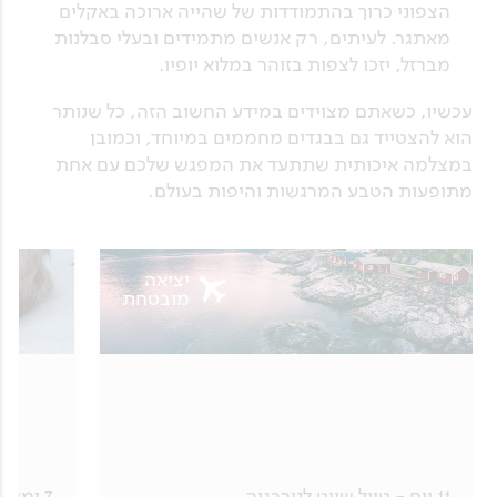
הצפוני כרוך בהתמודדות של שהייה ארוכה באקלים
מאתגר. לעיתים, רק אנשים מתמידים ובעלי סבלנות
מברזל, יזכו לצפות בזוהר במלוא יופיו.
עכשיו, כשאתם מצוידים במידע החשוב הזה, כל שנותר
הוא להצטייד גם בבגדים מחממים במיוחד, וכמובן
במצלמה איכותית שתתעד את המפגש שלכם עם אחת
מתופעות הטבע המרגשות והיפות בעולם.
יציאה
מובטחת
11 יום - טיול שייט לנורבגיה
7 ימים - טיול ללפלנד בטיסות ישירות