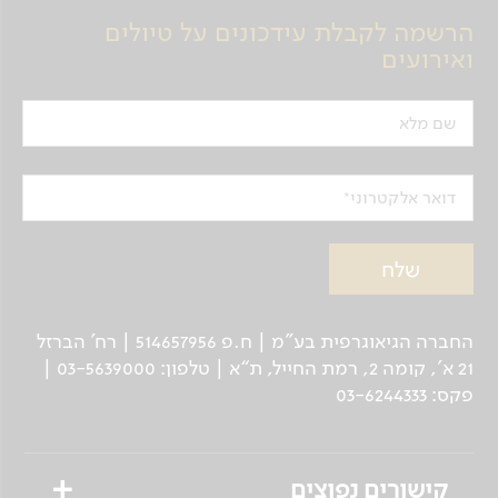
הרשמה לקבלת עידכונים על טיולים
ואירועים
שם מלא
דואר אלקטרוני
החברה הגיאוגרפית בע"מ | ח.פ 514657956 | רח’ הברזל
21 א', קומה 2, רמת החייל, ת“א | טלפון: 03-5639000 |
פקס: 03-6244333
קישורים נפוצים