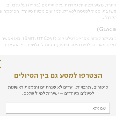
ורד, מציע תצפיות נהדרות על לווייתנים (בקיץ) ועל כלבי ים
קשן ביי, סמוך לכניסה לפארק, למגיעים מכיוון סיוורד. הסיסמה ש
הקרח".
השמורה אמנם די גדולה אבל אוהבי הלווייתנים מגיעים בעיקר לאזור מפרץ ברטלט קוב (Bartlett Cove). כאן אפשר
ולים מאוד ובולטים היטב במפרץ המוגבל. גלשייר ביי הוא אחד
הצטרפו למסע גם בין הטיולים
סיפורים, תרבויות, יעדים לא שגרתיים והזמנות ראשונות
לטיולים מיוחדים – ישירות למייל שלכם.
פארק יוקון – צ'רלי ריברס (Yukon Charley Rivers) מציע כמה מנתיבי השיט בקיאק היפים בעולם. הפארק צמוד
רות, אבל כולן מותירות במבקרים חוויה חזקה מאוד בזכות
שם מלא
ם שמשמרים את הבהלה לזהב, שחלפה כאן בסערה, ובעיקר בזכות