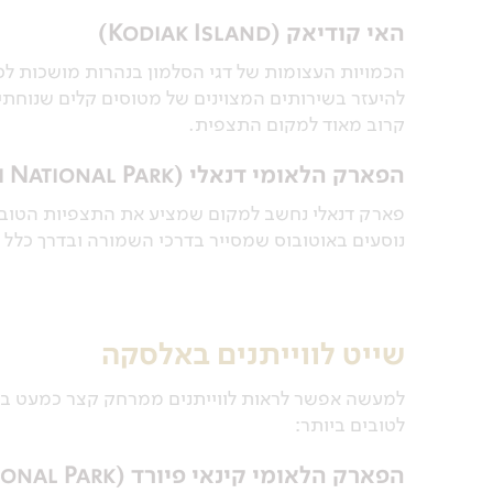
האי קודיאק (Kodiak Island)
הכמויות העצומות של דגי הסלמון בנהרות מושכות לכא
להיעזר בשירותים המצוינים של מטוסים קלים שנוחתי
קרוב מאוד למקום התצפית.
הפארק הלאומי דנאלי (Denali National Park)
פארק דנאלי נחשב למקום שמציע את התצפיות הטובות
נוסעים באוטובוס שמסייר בדרכי השמורה ובדרך כלל זו
שייט לווייתנים באלסקה
למעשה אפשר לראות לווייתנים ממרחק קצר כמעט בכ
לטובים ביותר:
הפארק הלאומי קינאי פיורד (Kenai Fjords National Park)