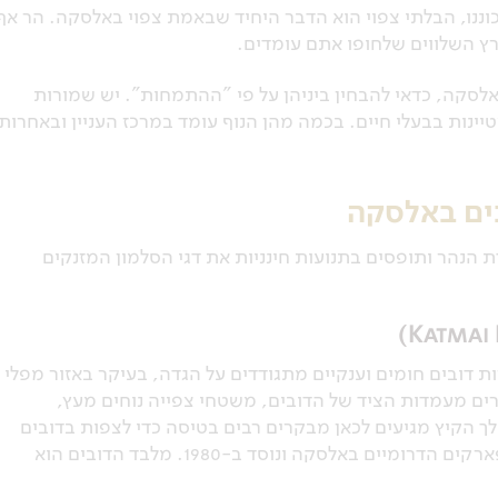
נו, הבלתי צפוי הוא הדבר היחיד שבאמת צפוי באלסקה. הר אף
רץ השלווים שלחופו אתם עומדים.
סקה, כדאי להבחין ביניהן על פי "ההתמחות". יש שמורות
יינות בבעלי חיים. בכמה מהן הנוף עומד במרכז העניין ובאחרות
ים באלסקה
ת הנהר ותופסים בתנועות חינניות את דגי הסלמון המזנקים
ת דובים חומים וענקיים מתגודדים על הגדה, בעיקר באזור מפלי
ם מעמדות הציד של הדובים, משטחי צפייה נוחים מעץ,
 הקיץ מגיעים לכאן מבקרים רבים בטיסה כדי לצפות בדובים
לאורך החוף המזרחי של הפארק. קטמאי הוא אחד הפארקים הדרומיים באלסקה ונוסד ב-1980. מלבד הדובים הוא