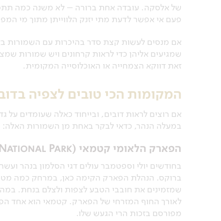
של אלסקה. עובדה אחת ברורה – לא משנה כמה תתכונ
פעם אי אפשר לדעת מתי יזנק הלווייתן מתוך מי המפ
אם מנסים לעשות קצת סדר בהיכרות עם השמורות באל
שמגיעים אליהן כדי לראות קרחונים ויש שמורות שמצט
זאת דווקא הצמחייה או האוכלוסייה המקומית.
המקומות הכי טובים לצפיה בדוב
אם רוצים לראות דובים, ובייחוד כאלה שעומדים על גד
במעלה הנהר, כדאי לבקר באחת מן השמורות האלה:
הפארק הלאומי קטמאי (Katmai National Park)
בחודשים יולי וספטמבר עולים דגי הסלמון בנהר ועשרו
ברוקס. הנהלת הפארק הקימה כאן, במרחק כמה מטרי
שמזמינים את חובבי הטבע לצפות ולצלם בנחת. במהלך
מפורסם בזכות הרי הגעש שלו.