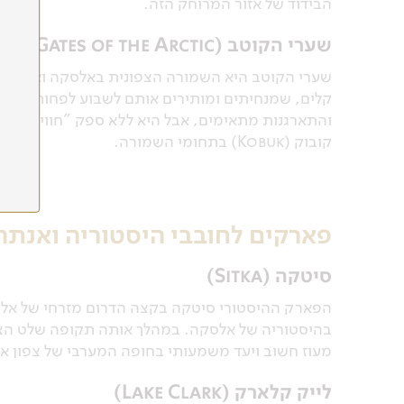
הבידוד של אזור המרוחק הזה.
שערי הקוטב
(Gates of the Arctic)
שערי הקוטב היא השמורה הצפונית באלסקה ואחת הצ
קלים, שמנחיתים ומותירים אותם לשבוע לפחות במרח
והתארגנות מתאימים, אבל היא ללא ספק "חוויה של פ
קובוק (Kobuk) בתחומי השמורה.
פארקים לחובבי היסטוריה ואנתרו
סיטקה (Sitka)
הפארק ההיסטורי סיטקה בקצה הדרום מזרחי של אלס
בהיסטוריה של אלסקה. במהלך אותה תקופה שלט הצא
מעוז חשוב ויעד משמעותי בחופה המערבי של צפון א
לייק קלארק (Lake Clark)