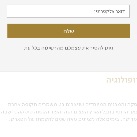
דואר אלקטרוני
פוניות ביותר בעולם. המבקרים מגיעים לשמורה בעזרת מטוסים
בי חוג הקוטב. החוויה המסעירה הזאת דורשת כושר הישרדות
עם בחיים". אחת האפשרויות המעניינות היא לשוט לאורך נהר
ניתן להסיר את עצמכם מהרשימה בכל עת
פולוגיה
קה והמבנים המיוחדים שניצבים בו, משמרים תקופה אחרת
ר הרוסי בחבל הארץ העצום הזה והעיר הקטנה סיטקה נחשבה
מריקה. בימים אלה מציינים מאה שנים להקמתו של הפארק.