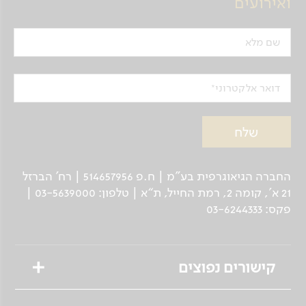
ואירועים
שם מלא
דואר אלקטרוני
החברה הגיאוגרפית בע"מ | ח.פ 514657956 | רח’ הברזל
21 א', קומה 2, רמת החייל, ת“א | טלפון: 03-5639000 |
פקס: 03-6244333
קישורים נפוצים
טיולים מאורגנים