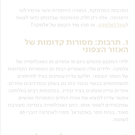
התרבות המרתקת, החוויה הייחודית והאי אדמירלטי
היפהפה. אלה רק חלק מהסיבות שבזכותן כדאי לצאת
ל
טיול לאלסקה
. אז מהו סוד הקסם של אלסקה?
1. תרבות: מסורות קדומות של
האזור הצפוני
ילידי המקום מהווים כיום 15 אחוזים מן האוכלוסייה של
אלסקה. ילידים אלה משמרים רבות מן המסורות הקדומות
של האזור הצפוני. חלקם עדיין עוסקים בציד לווייתנים
ומשתמשים בבשר ובעור כמו גם בשמן ובמרכיבים אחרים.
אחרים עדיין עוסקים בציד ובדיג. במקומות רבים באלסקה
אפשר עדיין למצוא את אורח החיים המסורתי ואנשים
שמקפידים לשמר אותו. כיום האוכלוסייה במדינה מעורבת
מאוד. בבית ספר באנקוראג' ספרו לאחרונה דוברי 83
לשונות.