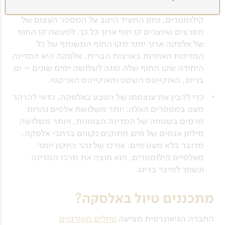
אורך קו החוף של אלסקה הוא כחמישים אלף
קילומטרים, נתון המעיד היטב על המספר העצום של
מפרצים שיוצרים קו חוף ארוך כל כך. למעשה קו החוף
של אלסקה ארוך יותר מקו החוף המשותף של כל
המדינות האחרות בארצות הברית. אלסקה היא המדינה
היחידה שקו החוף שלה פונה לשלושה ימים שונים – ים
ברינג, האוקיינוס השקט והאוקיינוס הארקטי.
כדי להבין את עוצמתו של הטבע באלסקה, כדאי להרהר
מעט במספרים האלה: יותר משלושת אלפים נהרות
זורמים בשטחה של המדינה הצפונית, ויותר משלושה
מיליון אגמים של מים מתוקים נקווים ברחבי אלסקה.
מדובר בלא מעט מים. אורכו של נהר היוקון יותר
מאלפיים קילומטרים. הוא חוצה את מרכז המדינה
ונשפך למיצר ברינג.
מתכננים טיול באלסקה?
החברה הגיאוגרפית מציעה
טיולים מאורגנים