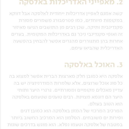
2. מאפייני האדריכלות באלסקה
קשה אמנם לאפיין אדריכלות ייחודית לאלסקה אבל דווקא
במקומות מיוחדים, כמו פטרסבורג משמרים מסורת
סקנדינבית ותיקה, שכן רבים מן התושבים הגיעו מאיזור
זה ואופי סקנדינבי ניכר גם באדריכלות המקומית. בערים
אחרות בהן מתגוררים מהגרים אפשר להבחין בהפשעה
האדריכלית שהביאו עימם.
3. האוכל באלסקה
אלסקה היא כמובן חלק מארצות הברית אפשר למצוא בה
כל סוג אוכל שרוצים, אלא שלמרות המודרניזציה יש בה
עדיין מאכלים מקומיים ומסורתיים. גרגרי היער ותותי
היער הם דוגמא מצוינת. רבים טוענים שטעמם באלסקה
הוא הטוב בעולם.
המרכיב המרכזי של המזון באלסקה הוא כמובן דגים
ופירות ים משובחים. הסלמון הוא המרכיב החשוב ביותר
במטבח של אלסקה וטעמו נפלא. הוא מוגש בדרכים שונות