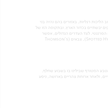
הליכות רגליות, באזורים בהם נהיה בני
ם יבשתיים בכדור הארץ, ובתקופה הזו של
 הסרנגטי. לצד העדרים הגדולים, אפשר
לראות גם פילים, ג'ירפות (Masai giraffe), עדרי תאו (African Buffalo), אריות, צבועים (Spotted Hyena), צבאים (Thomson's
טבע המטורף שבילינו בו בשבוע שחלף,
ם, ולאחר ארוחת צהריים בארושה, ניסע