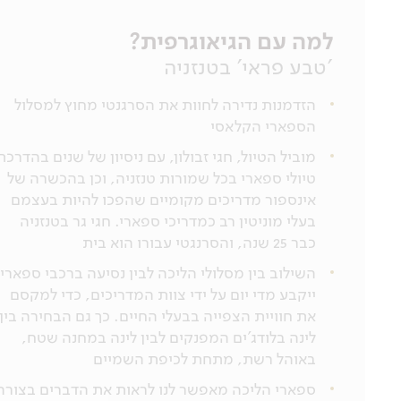
למה עם הגיאוגרפית?
'טבע פראי' בטנזניה
הזדמנות נדירה לחוות את הסרגנטי מחוץ למסלול
הספארי הקלאסי
מוביל הטיול, חגי זבולון, עם ניסיון של שנים בהדרכת
טיולי ספארי בכל שמורות טנזניה, וכן בהכשרה של
אינספור מדריכים מקומיים שהפכו להיות בעצמם
בעלי מוניטין רב כמדריכי ספארי. חגי גר בטנזניה
כבר 25 שנה, והסרנגטי עבורו הוא בית
השילוב בין מסלולי הליכה לבין נסיעה ברכבי ספארי
ייקבע מדי יום על ידי צוות המדריכים, כדי למקסם
את חוויית הצפייה בבעלי החיים. כך גם הבחירה בין
לינה בלודג'ים המפנקים לבין לינה במחנה שטח,
באוהל רשת, מתחת לכיפת השמיים
ספארי הליכה מאפשר לנו לראות את הדברים בצורה