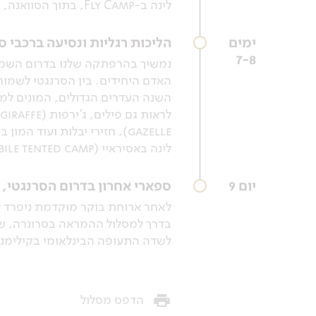
לינה ב-Fly Camp, בתוך הסוואנה, בדרום הסרנגטי.
ימים
הליכות רגליות ונסיעה ברכבי 
7-8
נמשיך בהרפתקה שלנו בדרום השמורה
האדם היחידים. בין הסרנגטי לשמו
השנה העדרים הגדולים, המונים למע
gazelle), חזירי יבלות ועוד המון בעלי חיים.
לינה באסיראיי (Esirai mobile tented camp) ו/או מחנה השטח (Fly camp).
יום 9
ספארי אחרון בדרום הסרנגטי,
לאחר ארוחת בוקר מוקדמת ניפרד ל
בדרך למסלול ההמראה בסרונרה, שמ
לשדה התעופה הבינלאומי בקילימנג
הדפס מסלול