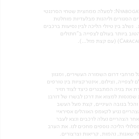
בשלושת הימים הבאים נעמיק את ההרפתקה שלנו, בין מזרח הסרנגטי לאזור Nyabogati Wilderness zone: למעלה ממחצית שטחי הסרנגטי
ים הסגורים וליהנות מבלעדיות מוחלטת
נשלב בין טיולי הליכה לבין נסיעות ברכבים
 הממוקם באזור הטוב ביותר בעולם לצפייה ב"חתולים
 מרחבי דרום השמורה העשירים, ומגוון
צפייה, וצילום, אינטרקציות בין טורפים
דת את בניה המתבגרים כיצד לצוד חזיר
 שמנסות למצוא את דרכן לבשרו של דורבן
והכל בגובה העיניים, קצת מעל העשב
צהריים נגיע לקאמפ האוהלים אסיראיי
יב. בשעת אחר הצהריים נעלה לרכבים ונצא לעבר
 מתויר, היכן שמסלולי הליכה נוספים מחכים לנו. את הערב
לי שאגות, נהמות, קריאות וצרצורים.