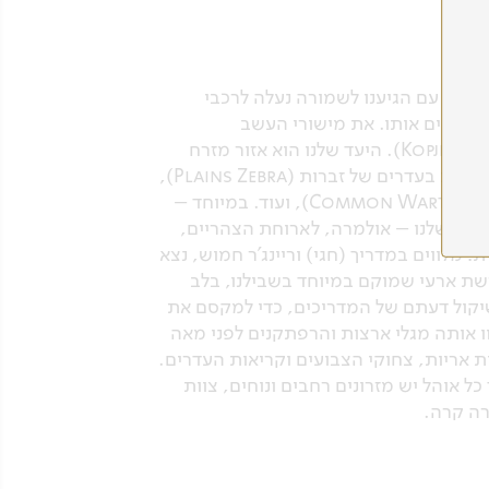
טי. עם הגיענו לשמורה נעלה לרכבי
אכלסים אותו. את מישורי העשב
האינסופיים מנקדים עצי שיטה יפהפיים, ו"איי" סלע המזדקרים מתוך הסוואנה, הידועים בשם "קופיס" (Kopjes). היעד שלנו הוא אזור מזרח
הסרנגטי, המרוחק והרבה פחות מתויר מאזורי מרכז השמורה. במהלך הנסיעה למזרח הסרנגטי נוכל לצפות בעדרים של זברות (Plains Zebra),
גנו (Common Wildebeest), פילים אפריקניים (African Elephant), משפחות של חזירי יבלות (Common Warthog), ועוד. במיוחד –
ות עם גורים. נגיע לקאמפ שלנו – אולמרה, לארוחת הצהריים,
לווים במדריך (חגי) וריינג'ר חמוש, נצא
ים את היום במחנה השטח שלנו (Fly Camp): מחנה אוהלי רשת ארעי שמוקם במיוחד בשבילנו, בלב
ושיקול דעתם של המדריכים, כדי למקסם את
ו אותה מגלי ארצות והרפתקנים לפני מאה
ת אריות, צחוקי הצבועים וקריאות העדרים.
ל אוהל יש מזרונים רחבים ונוחים, צוות
רה קרה.