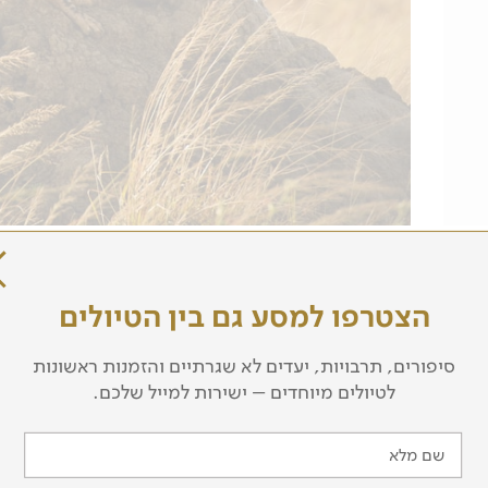
מסלול הטיול
הצטרפו למסע גם בין הטיולים
סיפורים, תרבויות, יעדים לא שגרתיים והזמנות ראשונות
קסים בארושה
לטיולים מיוחדים – ישירות למייל שלכם.
 חצות, וננחת בנמל תעופה קילימנג'רו שליד ארושה, בצהרי היו
טובל בתוך טבע קסום ומשקיף אל פסגת הר מרו המרשימה. ננצל א
שם מלא
טרף לחגי לסיור צפרות קצר מסביב ללודג'. בערב ניהנה מארוחת