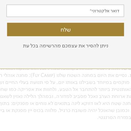
דואר אלקטרוני
הסרנגטי, ארצם של "החתולים הגדולים"
שדה התעופה של ארושה, ומשם בטיסה פנימית קצרה לתוך הסרנג
נגטי ידוע בכל העולם בזכות העושר המטורף של בעלי החיים שמ
ניתן להסיר את עצמכם מהרשימה בכל עת
האזור ידוע כמקום מושבם של ברדלסים (Cheetah) רבים, לעתים קרובות אמה
של הלודג'. אחרי מנוחה בקאמפ, נתחיל את ההרפתקה האמיתית: מ
לספארי הליכה בסוואנה האפריקנית. נסי
 מוקמים במיוחד בשבילנו באותו יום, על פי תנועת בעלי החיים 
 האותנטית ביותר להתחבר אל הטבע, ולחוות את אפריקה כמו שחו
ת ארוחת הערב נאכל מסביב למדורה, ובמהלך הלילה נאזין לשאגו
ה שטח היא לאו דווקא לינה בתנאים לא נוחים או מפנקים: בתוך כ
 וכמובן שהאוכל יהיה משובח כרגיל, מלווה בכוס יין מפנקת או בי