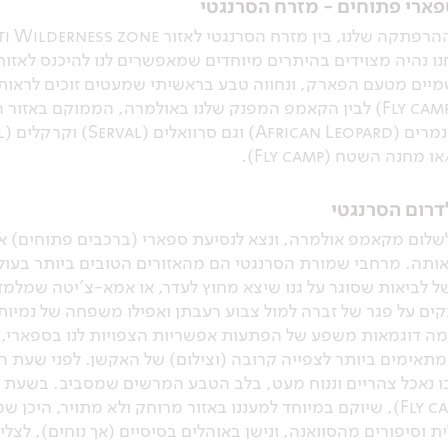
ספארי פתוחים - מזרח הסרנגטי
נו נהיה מצוידים בהיתרים מיוחדים שמאפשרים לנו להיכנס לאזור
שמיים מטעם הפארק, ונחווה טבע בראשיתי שמעטים זוכים לראות. 
פתוחים, ובין לינה במחנה השטח (Fly camp) לבין הקאמפ המפנק שלנו באולמרה,
Cara) (עם קצת מזל…).
דרום הסרנגטי
שלום מקאמפ אולמרה, ונצא לנסיעת ספארי (ברכבים פתוחים) אל
תה. מרחבי שמורת הסרנגטי הם מהאזורים הטובים ביותר בעולם ל
 של לביאות שסוגר על גנו שיצא מחוץ לעדר, או אמא-צ'יטה שמלמ
קים על פגר של זברה למול צבוע רעבתן ואפילו משפחה של נמיות
 כמה דוגמאות משפע של הפתעות אפשריות הצפויות לנו בספארי, 
מתאימים ביותר לצפייה קרובה (וצילום) של האקשן. לפני שעת ה
Esirai mobile tented c), בו נאכל צהריים וננוח מעט, בלב הטבע המרשים שמסב
המיקום של מחנה השטח שלנו (Fly camp), שיוקם במיוחד למעננו באזור מרוחק ולא
 וסיפורים מהסוואנה, ונישן באוהלים בסיסיים (אך נוחים), לצלי