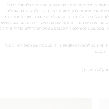
רסמת ביותר באפריקה בצורה שרק מעטים זכו לחוות: ברגל!
ספארי פתוחים לבין מסעות רגליים, בין לינה בלודג' אוהלים
 על ידי ריינג'ר מקומי ובהובלת חגי זבולון, שחי בטנזניה ומדרי
ה הטבע בשיאו: העדרים הנודדים ממלאים את מישורי דרום הסרנגטי, שפע
יכו במסעם, והטורפים מתקבצים במספרים גדולים כדי ליהנות מכ
– צלם, צפר ומדריך טיולים בעקבות חיות בר למעלה מ-25 שנה, חי בטנזניה עם משפחתו ומנהל
רות טבע.