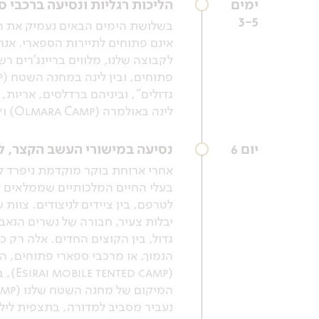
ימים
הליכות רגליות ונסיעה ברכבי 
3-5
אינם פתוחים לתיירות הספארי. אנח
לקבוצה שלנו, מלווים בריינג'רים ר
גדולים", וביניהם ברדלסים, אריות, נמרים (African Leopard) וגם סרוואלים (Serval) וקרקלים (cal
לינה באולמרה (Olmara Camp) ו/או מחנה השטח (Fly camp).
יום 6
נסיעה במישורי העשב הקצר, ל
אחרי ארוחת בוקר מוקדמת ניפרד ל
בעלי החיים המלכותיים שממלאים או
לטרפם, בין ציידים לניצודים. צוות
יבלות צעיר, חבורה של נשרים הנאב
גדול, בין הקוצים החדים. אלה רק
הנמוך, או מרכבי ספארי פתוחים, ה
(amp
נעביר מסביב למדורה, בתצפית לילית