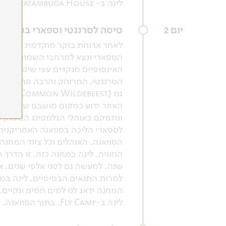
לינה ב- Katambuga House.
יום 2
טיסה לסרנגטי וספארי במזרח 
לאחר ארוחת בוקר מוקדמת נעבור ל
הספארי ונצא למרחבי השמורה. הסר
ונתמקם באוהלי הגלמפינג המפנקים 
הסוואנה. האוהלים וכל ציוד המחנה
החוויה. לינה במחנה כזה, זו הדרך
שנה, למעשה גם לפני אלפי שנים. א
למרות התנאים הבסיסיים, לינה במחנ
המחנה ידאג לנו למים חמים ונקיים,
לינה ב-Fly Camp, בתוך הסוואנה, במזרח הסרנגטי.