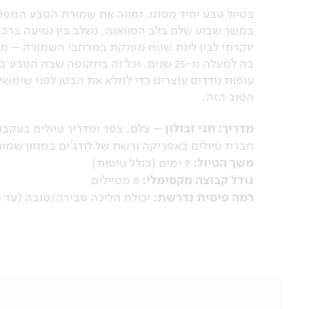
בטיול טבע יחיד מסוגו, נחווה את שמורת הטבע המפו
במשך שבוע שלם בלב הסוואנה, נשלב בין נסיעה ברכבי 
יוקרתי לבין לינת שטח מפנקת במרחבי השמורה – מלווים
בה למעלה מ-25 שנים. וכל זה בתקופה שב
עופות נודדים עוצרים כדי למלא את הבטן לפני שימש
הטוב הזה.
מדריך: חגי זבולון
חברת טיולים באפריקה ורשת של לודג'ים במגוון שמו
משך הטיול:
9 ימים (כולל טיסות)
גודל קבוצה מקסימלי:
8 מטיילים
רמה פיסית נדרשת:
יכולת הליכה סבירה/טובה (עד 10 ק"מ במישור)