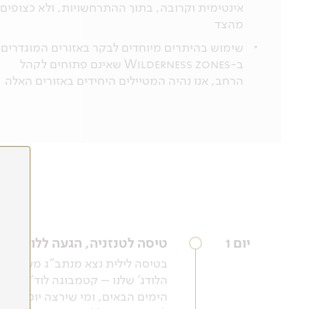
אינטימית וקרובה, בתוך ההתרחשויות, ולא כצופים
מהצד
שימוש בהיתרים מיוחדים לבקר באזורים המוגדרים
ב-Wilderness zones שאינם פתוחים לקהל
הרחב, אנו נהיה המטיילים היחידים באזורים האלה
יום 1
טיסה לטנזניה, הגעה ללודג' מ
בטיסה לילית נצא מנתב"ג מעט לאחר
הלודג' שלנו – קטמבוגה לוד'ג, ה
הימים הבאים, ומי שירצה יוכל להצ