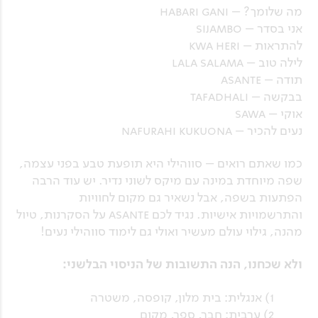
מה שלומך? – habari gani
אני בסדר – sijambo
להתראות – kwa heri
לילה טוב – lala salama
תודה – asante
בבקשה – tafadhali
אוקי – sawa
נעים להכיר – nafurahi kukuona
כמו שאתם רואים – סווהילי היא תופעת טבע בפני עצמה,
שפה מיוחדת במינה עם מיקס לשוני נדיר. יש עוד הרבה
הפתעות בשפה, אבל נשאיר גם מקום לחוויות
והתרשמויות אישיות. נגיד לכם asante על הסקרנות, טיול
מהנה, גילוי עולם מעשיר ואולי גם לימוד סווהילי נעים!
ולא שכחנו, הנה התשובות של הניסוי הבלשני:
1) אנגלית: בית מלון, קופסה, משטרה
2) ערבית: חבר, ספר, מקום