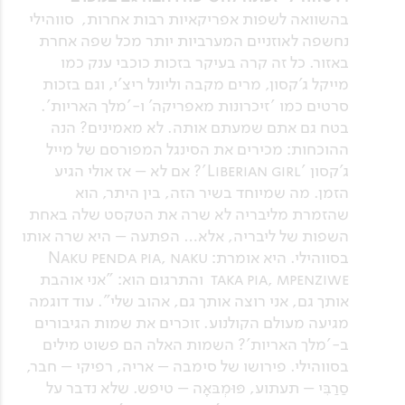
בהשוואה לשפות אפריקאיות רבות אחרות, סווהילי
נחשפה לאוזניים המערביות יותר מכל שפה אחרת
באזור. כל זה קרה בעיקר בזכות כוכבי ענק כמו
מייקל ג'קסון, מרים מקבה וליונל ריצ'י, וגם בזכות
סרטים כמו 'זיכרונות מאפריקה' ו-'מלך האריות'.
בטח גם אתם שמעתם אותה. לא מאמינים? הנה
ההוכחות: מכירים את הסינגל המפורסם של מייל
ג'קסון 'Liberian girl'? אם לא – אז אולי הגיע
הזמן. מה שמיוחד בשיר הזה, בין היתר, הוא
שהזמרת מליבריה לא שרה את הטקסט שלה באחת
השפות של ליבריה, אלא… הפתעה – היא שרה אותו
בסווהילי. היא אומרת: Naku penda pia, naku
taka pia, mpenziwe והתרגום הוא: "אני אוהבת
אותך גם, אני רוצה אותך גם, אהוב שלי". עוד דוגמה
מגיעה מעולם הקולנוע. זוכרים את שמות הגיבורים
ב-'מלך האריות'? השמות האלה הם פשוט מילים
בסווהילי. פירושו של סימבה – אריה, רפיקי – חבר,
סַרַבִּי – תעתוע, פּוּמְבּאָה – טיפש. שלא נדבר על