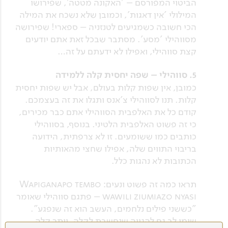
הביטוי המפורסם – 'האקונה מטטה', שפירושו
המילולי 'אין דאגות', וכמובן שלא נשכח את המילה
הכי חשובה כשמגיעים לטנזניה – ספארי! שפירושה
מסווהילי 'מסע'. מסתבר שבכל זאת אתם יודעים
קצת סווהילי, ואפילו לא ידעתם על זה…
5. סווהילי – שפה יחסית קלה ללמידה
כמובן, אין שפות קלות בעולם, אבל יש שפות יחסית
קלות. תנו לסווהילי צ'אנס ותגלו את זה בעצמכם.
קודם כל את האלפבית הסווהילי אתם כבר מכירים,
כי זה פשוט האלפבית הלטיני. בנוסף, בסווהילי
כותבים כמו ששומעים. זו לא צרפתית, הידועה
בריבוי התווים שלה, אפילו שחצי מהאותיות
הכתובות לא נהגות כלל.
תראו כמה זה פשוט ונעים: Wapiganapo tembo
wawili ziumiazo nyasi – פתגם סווהילי שאומר
"כששני פילים נלחמים, העשב הוא זה שנפגע".
שימו לב גם להגייה שנחשבת לקלה, יותר קלה