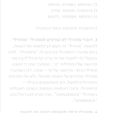
2) rafiki, kitabu, mahali
3) chai, rasmi, dirisha
4) bajeti, sinema, menyu
(התשובות מופיעות בסוף הכתבה)
3. דוברי סווהילי לא קוראים לסווהילי 'סווהילי'
למעשה 'סווהילי' זה השם הבינלאומי של השפה,
בזמן שדוברי הסווהילי קוראים לה 'קיסווהילי'. למה
בעצם? כדי לפענח את זה צריך קודם כל להבין את
פירושה של התחילית 'קי'. מסתבר שזה די פשוט
ואפילו הגיוני. פירושה של קי – שפה, לכן כשדוברי
סווהילי מדברים על השפה סווהילי, ולא על התרבות
הסווהילית למשל, הם משתמשים במילה –
קיסווהילי. נראה דוגמאות נוספות: השפה האנגלית
בסווהילי “kiengereza”. ואיך נקרא לעברית? נכון,
“kiebrania”.
4. סווהילי זכתה לחשיפה רחבה גם במערב