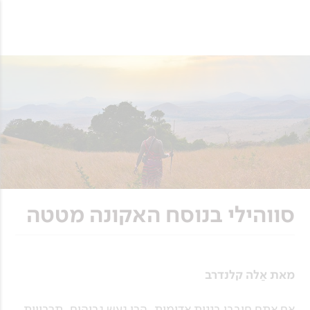
סווהילי בנוסח האקונה מטטה
מאת אַלה קלנדרב
אם אתם חובבי בננות אדומות, הרי געש גבוהים, תרבויות