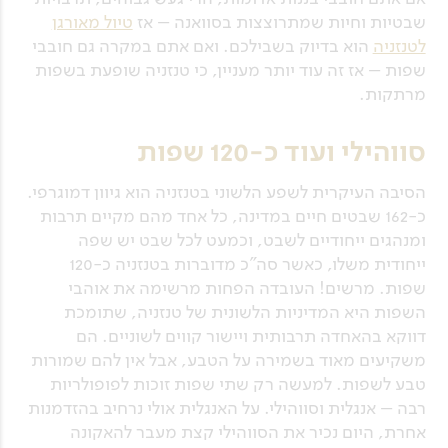
שבטיות וחיות שמתרוצצות בסוואנה – אז
טיול מאורגן
לטנזניה
הוא בדיוק בשבילכם. ואם אתם במקרה גם חובבי
שפות – אז זה עוד יותר מעניין, כי טנזניה שופעת בשפות
מרתקות.
סווהילי ועוד כ-120 שפות
הסיבה העיקרית לשפע הלשוני בטנזניה הוא גיוון דמוגרפי.
כ-162 שבטים חיים במדינה, כל אחד מהם מקיים תרבות
ומנהגים ייחודיים לשבט, וכמעט לכל שבט יש שפה
ייחודית משלו, כאשר סה"כ מדוברות בטנזניה כ-120
שפות. מרשים! העובדה הפחות מרשימה את אוהבי
השפות היא המדיניות הלשונית של טנזניה, שתומכת
דווקא בהאחדה תרבותית ויישור קווים לשוניים. הם
משקיעים מאוד בשמירה על הטבע, אבל אין להם שמורות
טבע לשפות. למעשה רק שתי שפות זוכות לפופולריות
רבה – אנגלית וסווהילי. על האנגלית אולי נרחיב בהזדמנות
אחרת, היום נכיר את הסווהילי קצת מעבר להאקונה