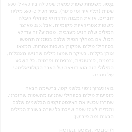
בַּנְטוּ. משפחת שפות ענקית שמכילה בין 440 ל-680
שפות (תלוי איך ומי סופר), בסך הכול כ-350 מיליון
דוברים. אז את המבנה הדקדוקי סווהילי קיבלה
משפות אפריקאיות מקומיות, אבל 35% מאוצר
המילים שלה הגיע מערבית. מפתיע? זה עוד לא
הכול. אם במהלך הטיול שלכם בטנזניה תחפשו
בסווהילי מילים שמקורן בשפות אחרות, תמצאו
אותן בקלות. בעיקר תשמעו מילים שהגיעו מאנגלית,
גרמנית, פורטוגזית, צרפתית ופרסית. כל השפע
המילולי הזה הוא תוצאה של העבר הקולוניאליסטי
של טנזניה.
בואו נערוך ניסוי בלשני קטן. ברשימה הבאה
מופיעות מילים בסווהילי שהגיעו מהשפות שהזכרנו.
שחררו עכשיו את האינסטינקטים הבלשניים שלכם
ותגדירו לאיזו שפה שייכת כל שורה בשורת המילים
הבאות ומה פירושן:
1) hoteli, boksi, polici