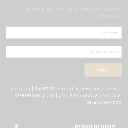
הרשמה לקבלת עידכונים על טיולים
ואירועים
שם מלא
דואר אלקטרוני
החברה הגיאוגרפית בע"מ | ח.פ 514657956 | רח’ הברזל
21 א', קומה 2, רמת החייל, ת“א | טלפון: 03-5639000 |
פקס: 03-6244333
קישורים נפוצים