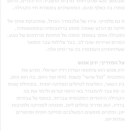
שבמשך 400 שנים ויותר מרבית תושביה היו יהודים, והיום
נותרו בה כאלף מהם, הממשיכים במסורת חיי הקהילה.
זו גם סלוניקי, עירו של אלכסנדר הגדול, שמחבקת אותך אל
חיקה מן הרגע שאתה פוסע ברחובותיה ובסמטאותיה,
ומובילה אותך בצאתך ממנה אל מחוזות מרתקים של טבע,
כפרים ועיירות שובי לב, בצד עלילות עבר מפואר
שעדויותיהן השתמרו בה עד ימינו אלה.
על המדריך: ירון אנוש
ירון אנוש הוא עיתונאי ושדרן רדיו ישראלי. מגיש את
התוכנית "קול שישי" משנת 1993 ועד היום, בה הוא נותן,
בין השאר, המלצות לטיולים ומוזיקה יוונית. בתחילת שנות
ה-90 עבר להתגורר באי היווני קורפו ולימד את בני
הקהילה היהודית המקומית עברית. בנוסף על עבודתו
ברדיו, הוא מדריך טיולים ליוון, מומחה למוזיקה ולתרבות
יוון, ומקיים מופעים המשלבים מוזיקה יוונית וסיפורים
אודות יוון.