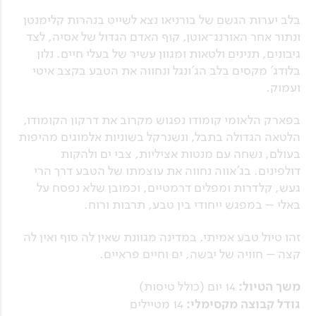
בלב יערות הגשם של בורניאו נצא לשייט בנהרות קלימנטן
ונתור אחר האורנג־אוטן, קוף האדם הגדול של אסיה, לצד
גיבונים, תנינים ולטאות ומגוון עשיר של בעלי חיים. נלון
בלודג' מקסים בלב הג’ונגל ונחווה את הטבע בקצב איטי
ועמוק.
בפארק הלאומי קומודו נפגוש מקרוב את דרקון הקומודו,
הלטאה הגדולה בתבל, ונשנרקל בשוניות אלמוגים מהיפות
בעולם, נשחה עם מנטות אציליות, צבי ים ולהקות
דולפינים. בג’אווה נחווה את עוצמתו של הטבע דרך הרי
געש, קלדרות ומפלים דרמטיים, וכמובן שלא נפסח על
באלי – במפגש ייחודי בין טבע, תרבות ורוח.
זהו טיול טבע אמיתי, במדינה מגוונת שאין לה סוף ואין לה
קצה – חוויה של יבשה, ים וחיים פראיים.
משך הטיול:
14 יום (כולל טיסות)
גודל קבוצה מקסימלי:
14 מטיילים