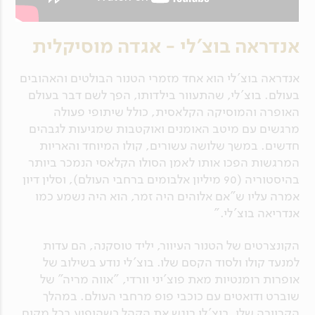
אנדראה בוצ'לי - אגדה מוסיקלית
אנדראה בוצ'לי הוא אחד מזמרי הטנור הבולטים והאהובים
בעולם. בוצ'לי, שהתעוור בילדותו, הפך לשם דבר בעולם
האופרה והמוסיקה הקלאסית, כולל שיתופי פעולה
מרגשים עם מיטב האומנים ואוקטבות שמגיעות לגבהים
חדשים. במשך שלושה עשורים, קולו המיוחד והאריות
המרגשות הפכו אותו לאמן הסולו הקלאסי הנמכר ביותר
בהיסטוריה (90 מיליון אלבומים ברחבי העולם), וסלין דיון
אמרה עליו ש"אם אלוהים היה זמר, הוא היה נשמע כמו
אנדריאה בוצ'לי."
הקונצרטים של הטנור העיוור, יליד טוסקנה, הם עדות
למנעד קולו ולסוד הקסם שלו. בוצ'לי נודע בשילוב של
אופרות רומנטיות מאת פוצ'יני וורדי, "אווה מריה" של
שוברט ודואטים עם כוכבי פופ מרחבי העולם. במהלך
הקריירה שלו, בוצ'לי ריגש את הקהל כשהופיע בכל מקום