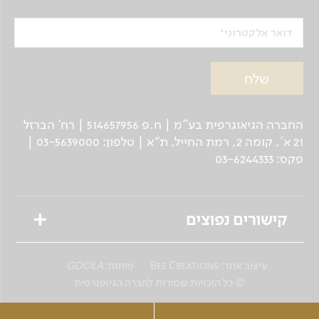
דואר אלקטרוני
החברה הגיאוגרפית בע"מ | ח.פ 514657956 | רח’ הברזל
21 א', קומה 2, רמת החייל, ת“א | טלפון: 03-5639000 |
פקס: 03-6244333
קישורים נפוצים
טיולים מאורגנים
עיצוב אתר:
Bee Creations
פיתוח:
GOOLA
טיולים פרטיים לנוסע העצמאי
© כל הזכויות שמורות לחברה הגיאוגרפית
שייט גיאוגרפי