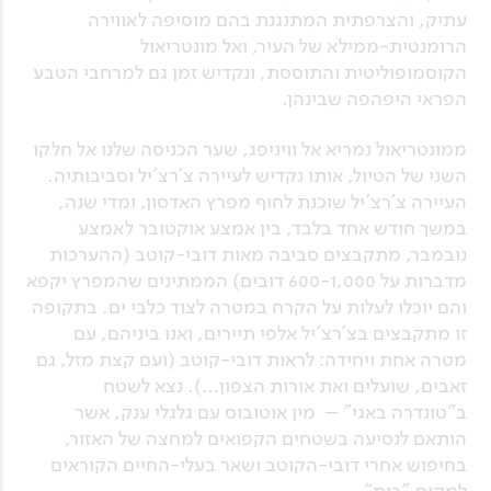
עתיק, והצרפתית המתנגנת בהם מוסיפה לאווירה
הרומנטית-ממילא של העיר, ואל מונטריאול
הקוסמופוליטית והתוססת, ונקדיש זמן גם למרחבי הטבע
הפראי היפהפה שבינהן.
ממונטריאול נמריא אל וויניפג, שער הכניסה שלנו אל חלקו
השני של הטיול, אותו נקדיש לעיירה צ'רצ'יל וסביבותיה.
העיירה צ'רצ'יל שוכנת לחוף מפרץ האדסון, ומדי שנה,
במשך חודש אחד בלבד, בין אמצע אוקטובר לאמצע
נובמבר, מתקבצים סביבה מאות דובי-קוטב (ההערכות
מדברות על 600-1,000 דובים) הממתינים שהמפרץ יקפא
והם יוכלו לעלות על הקרח במטרה לצוד כלבי ים. בתקופה
זו מתקבצים בצ'רצ'יל אלפי תיירים, ואנו ביניהם, עם
מטרה אחת ויחידה: לראות דובי-קוטב (ועם קצת מזל, גם
זאבים, שועלים ואת אורות הצפון…). נצא לשטח
ב"טונדרה באגי" – מין אוטובוס עם גלגלי ענק, אשר
הותאם לנסיעה בשטחים הקפואים למחצה של האזור,
בחיפוש אחרי דובי-הקוטב ושאר בעלי-החיים הקוראים
למקום "בית".