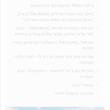
ביקור במפלי מונטמורנסי המרשימים
ביקור באי הציורי אורליאן (Île d’Orléans),
"ערש התרבות הצרפתית בצפון אמריקה"
יום סיור בשמורת מוריסי (Mauricie) – טבע
קנדי פראי במיטב וצבעי שלכת בוערים ביערות
יום סיור במונטריאול, המשלבת ישן וחדש בצורה
נפלאה
שני ימי סיור דובי קוטב בצ'רצ'יל – חוויה בלתי
נשכחת!
היכרות עם צ'רצ'יל והאזור – היסטוריה, טבע
ומסורת
קבוצה קטנה
מדריכה מומחית לאזור