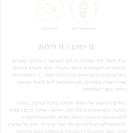
מיוחדים
צפון אמריקה
13 ימים / 11 לילות
טיול ייחודי ולא-שגרתי זה הוא למעשה 2 טיולים, בשניים
מהאזורים המעניינים ביותר בקנדה, אשר חיברנו ביניהם
כיוון שהם קרובים גיאוגרפית (הכל יחסי…), והסתיו הוא
שיא-העונה בשניהם, מה שיאפשר לכם להנות מהטוב
ביותר בשני העולמות:
בחלקו הראשון של הטיול נתמקד בחבל קוויבק, בעונה
הטובה והפוטוגנית ביותר שלו, חודשי הסתיו, בהם העצים
לוהטים בצבעי צהוב-כתום-אדום, ומהווים תפאורה
מהפנטת לערים ולעיירות של חבל-ארץ זה. נגיע אל קוויבק
סיטי, אשר רחובותיה המרוצפים נוטפים קסם אירופאי