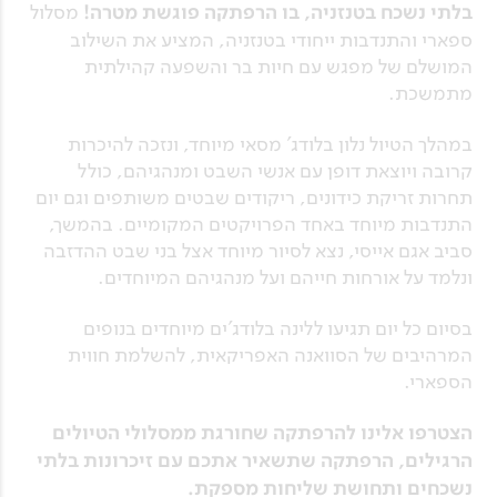
בלתי נשכח בטנזניה, בו הרפתקה פוגשת מטרה!
מסלול
ספארי והתנדבות ייחודי בטנזניה, המציע את השילוב
המושלם של מפגש עם חיות בר והשפעה קהילתית
מתמשכת.
במהלך הטיול נלון בלודג' מסאי מיוחד, ונזכה להיכרות
קרובה ויוצאת דופן עם אנשי השבט ומנהגיהם, כולל
תחרות זריקת כידונים, ריקודים שבטים משותפים וגם יום
התנדבות מיוחד באחד הפרויקטים המקומיים. בהמשך,
סביב אגם אייסי, נצא לסיור מיוחד אצל בני שבט ההדזבה
ונלמד על אורחות חייהם ועל מנהגיהם המיוחדים.
בסיום כל יום תגיעו ללינה בלודג'ים מיוחדים בנופים
המרהיבים של הסוואנה האפריקאית, להשלמת חווית
הספארי.
הצטרפו אלינו להרפתקה שחורגת ממסלולי הטיולים
הרגילים, הרפתקה שתשאיר אתכם עם זיכרונות בלתי
נשכחים ותחושת שליחות מספקת.