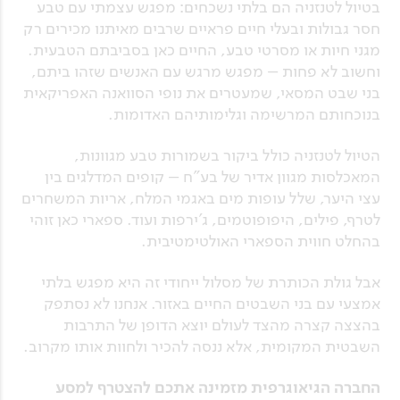
בטיול לטנזניה הם בלתי נשכחים: מפגש עצמתי עם טבע
חסר גבולות ובעלי חיים פראיים שרבים מאיתנו מכירים רק
מגני חיות או מסרטי טבע, החיים כאן בסביבתם הטבעית.
וחשוב לא פחות – מפגש מרגש עם האנשים שזהו ביתם,
בני שבט המסאי, שמעטרים את נופי הסוואנה האפריקאית
בנוכחותם המרשימה וגלימותיהם האדומות.
הטיול לטנזניה כולל ביקור בשמורות טבע מגוונות,
המאכלסות מגוון אדיר של בע"ח – קופים המדלגים בין
עצי היער, שלל עופות מים באגמי המלח, אריות המשחרים
לטרף, פילים, היפופוטמים, ג'ירפות ועוד. ספארי כאן זוהי
בהחלט חווית הספארי האולטימטיבית.
אבל גולת הכותרת של מסלול ייחודי זה היא מפגש בלתי
אמצעי עם בני השבטים החיים באזור. אנחנו לא נסתפק
בהצצה קצרה מהצד לעולם יוצא הדופן של התרבות
השבטית המקומית, אלא ננסה להכיר ולחוות אותו מקרוב.
החברה הגיאוגרפית מזמינה אתכם להצטרף למסע