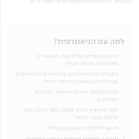
מרגשים, דרמטיים ופרדוקסליים מן המאה ה-21.
למה עם הגיאוגרפית?
הרצאות ושיחות על תרבות, היסטוריה
ופוליטיקה במהלך הטיול
ביקורים והרצאות עומק במוזיאונים מהמרתקים
בארמניה ובגיאורגיה במהלך הטיול
לינה במלונות מדרגה ראשונה, מרכזיים
ומומלצים
לינה חווייתית במלון Gino Wellness בתוך
מתחם מבצר רבאתי
מופעי פולקלור בירוואן ובטביליסי
מדריכה מומחית למדינות הקווקז ולמדינות