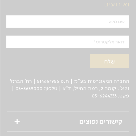
ואירועים
וארדזיה - נינוצמינדה - מעבר הגבול
לארמניה - גיומרי
בבוקר נצא לכיוון ארמניה. בדרך נעבור בעיירה
שם מלא
נינוצמינדה (Ninotsminda), נחצה כפרי
דוחובורים, מורדים נגד הכנסייה האורתודוקסית
ברוסיה הצארית במאה ה-19, אשר גורשו על- ידי
דואר אלקטרוני
שלטונות האימפריה מחצי האי קרים לגיאורגיה,
ונצפה בנופים המרהיבים של דרום גיאורגיה. נחצה
את הגבול לארמניה וניסע לעיר גיומרי (Gyumri),
העיר השנייה בגודלה במדינה. בערב נטייל
ברחובותיה העתיקים של גיומרי.
החברה הגיאוגרפית בע"מ | ח.פ 514657956 | רח’ הברזל
לינה בגיומרי.
21 א', קומה 2, רמת החייל, ת“א | טלפון: 03-5639000 |
פקס: 03-6244333
יום 5
גיומרי - קתדרלת אצ'מיאדזין - מקדש
קישורים נפוצים
זווארטנוטס - ירוואן
בבוקר ניסע לביקור בשני אתרי מורשת עולמית
טיולים מאורגנים