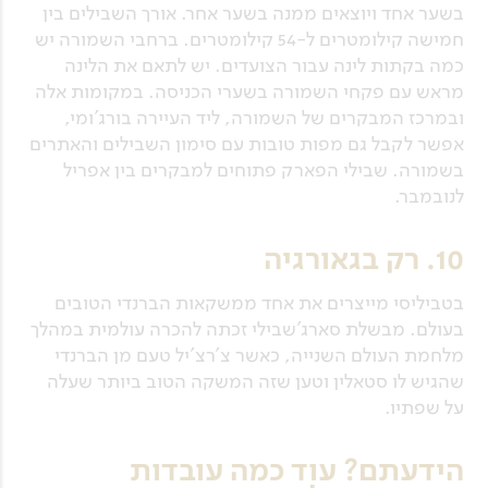
בשער אחד ויוצאים ממנה בשער אחר. אורך השבילים בין
חמישה קילומטרים ל-54 קילומטרים. ברחבי השמורה יש
כמה בקתות לינה עבור הצועדים. יש לתאם את הלינה
מראש עם פקחי השמורה בשערי הכניסה. במקומות אלה
ובמרכז המבקרים של השמורה, ליד העיירה בורג'ומי,
אפשר לקבל גם מפות טובות עם סימון השבילים והאתרים
בשמורה. שבילי הפארק פתוחים למבקרים בין אפריל
לנובמבר.
10. רק בגאורגיה
בטביליסי מייצרים את אחד ממשקאות הברנדי הטובים
בעולם. מבשלת סארג'שבילי זכתה להכרה עולמית במהלך
מלחמת העולם השנייה, כאשר צ'רצ'יל טעם מן הברנדי
שהגיש לו סטאלין וטען שזה המשקה הטוב ביותר שעלה
על שפתיו.
הידעתם? עוד כמה עובדות