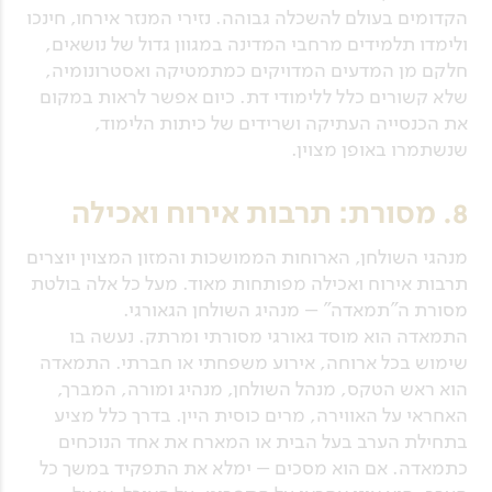
הקדומים בעולם להשכלה גבוהה. נזירי המנזר אירחו, חינכו
ולימדו תלמידים מרחבי המדינה במגוון גדול של נושאים,
חלקם מן המדעים המדויקים כמתמטיקה ואסטרונומיה,
שלא קשורים כלל ללימודי דת. כיום אפשר לראות במקום
את הכנסייה העתיקה ושרידים של כיתות הלימוד,
שנשתמרו באופן מצוין.
8. מסורת: תרבות אירוח ואכילה
מנהגי השולחן, הארוחות הממושכות והמזון המצוין יוצרים
תרבות אירוח ואכילה מפותחות מאוד. מעל כל אלה בולטת
מסורת ה"תמאדה" – מנהיג השולחן הגאורגי.
התמאדה הוא מוסד גאורגי מסורתי ומרתק. נעשה בו
שימוש בכל ארוחה, אירוע משפחתי או חברתי. התמאדה
הוא ראש הטקס, מנהל השולחן, מנהיג ומורה, המברך,
האחראי על האווירה, מרים כוסית היין. בדרך כלל מציע
בתחילת הערב בעל הבית או המארח את אחד הנוכחים
כתמאדה. אם הוא מסכים – ימלא את התפקיד במשך כל