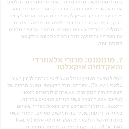
בזמן לימים פשוטים ויפים יותר. אחד מהסממנים הבולטים
אותם אפשר לראות במהלך עונות המעבר בגאורגיה הוא
עליית עדרי הבקר והצאן לאזורים הגבוהים בהרים לקראת
הקיץ, ובימי החורף הם יורדים לעמקים. מראה העדרים
הגדולים, הנודדים בעונות המעבר, מרהיב. הרועים מלווים
את העדרים והתנועה כולה נראית כתמונה מתקופה
קדומה יותר.
7. מונומנט: מנזרי אלאוורדי
והאקדמיה איקאלטו
מסלול נסיעה מעניין מוביל מטביליסי מזרחה לכיוון העיר
טלאבי (Telavi). אזור זה, חבל הקאחטי, נחשב מרכזה של
תעשיית היין המקומית. כעשרה קילומטרים מצפון
לטלאבי אפשר לבקר בשני מנזרים מהיפים במדינה.
הראשון, הגדול והמפורסם יותר הוא אלאוורדי שהוקם
במאה ה-11 ומתנשא לגובה חמישים מטרים. המנזר השני
בסביבתה של טלאבי הוא האקדמיה איקאלטו (Ikalto
Academy), בו הוקם במאה ה-12 אחד המוסדות