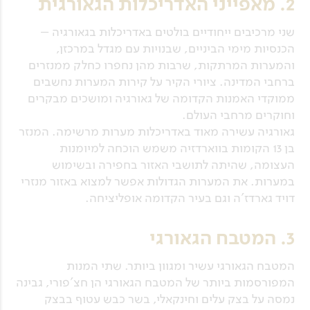
2. מאפייני האדריכלות הגאורגית
שני מרכיבים ייחודיים בולטים באדריכלות בגאורגיה –
הכנסיות מימי הביניים, שבנויות עם מגדל במרכזן,
והמערות המרתקות, שרבות מהן נחפרו כחלק ממנזרים
ברחבי המדינה. ציורי הקיר על קירות המערות נחשבים
ממוקדי האמנות הקדומה של גאורגיה ומושכים מבקרים
וחוקרים מרחבי העולם.
גאורגיה עשירה מאוד באדריכלות מערות מרשימה. המנזר
בן 13 הקומות בווארדזיה משמש הוכחה למיומנות
העצומה, שהיתה לתושבי האזור בחפירה ובשימוש
במערות. את המערות הגדולות אפשר למצוא באזור מנזרי
דויד גארדז'ה וגם בעיר הקדומה אופליציחה.
3. המטבח הגאורגי
המטבח הגאורגי עשיר ומגוון ביותר. שתי המנות
המפורסמות ביותר של המטבח הגאורגי הן חצ'פורי, גבינה
נמסה על בצק עלים וחינקאלי, בשר כבש עטוף בבצק