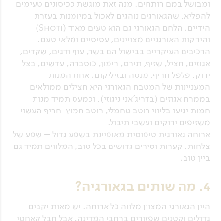
ומבושל במם רותחים. מנה זאת מוגשת ככיסונים טעימים
להפליא, שהגאורגים נוהגים לאכול במיומנות בעזרת
הידיים. הלחם הגאורגי גם הוא טעים מאוד (Shoti)
והירקות האורגניים מצויינים, עסיסיים ומלאי טעם.
הרכיבים העיקריים בבישול הם בשר, עוף ודגים, שקדים,
אגוזים, חציל, שזיף, תירס, רימון, כוסברה, עדשים, בצל
ירוק, פלפל חריף, מנטה ובזיליקום. אחת המנות
המעניינות של המטבח הגאורגי היא חצילים ממולאים
בממרח אגוזים (בדריג'אני ניגוזי), וכמעט תמיד מנות
חמות יגיעו בליווי רוטב טחמלי, רוטב חמוץ-חריף העשוי
משזיפים ירוקים ועשבי תיבול.
ארוחה גאורגית טיפוסית מאופיינת בשפע גדול – שפע של
צלחות, קערות וסירים גדושים בכל טוב, המלווים תמיד גם
ביין טוב.
4. מה שותים בגאורגיה?
היין הגאורגי המצוין מלווה כל ארוחה. יש מאות יקבים
גדולים וקטנים שפזורים ברחבי המדינה, אבל חבל קאחטי