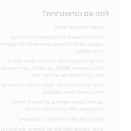
למה עם הגיאוגרפית?
טיסות ישירות של אל על
טיול כוכב המשלב בין הקוסמופוליטיות והקצב
האורבני של מינכן לנופים הציוריים של חבל בוואריה
ורכס האלפים
סיורים מקיפים במינכן כולל סיור חוויתי בחברת
הרכב האיקונית BMW, בגן האנגלי, העיר העתיקה,
בית הבירה המפרסם של העיר ועוד
ביקור בארמון הרזידנס, מעונם הרשמי המפואר של
מלכי בוואריה מבית ויטלסבאך
יום טיול בנופים האלפינים של הפארק הלאומי
ברכטסגאדן, כולל שייט ב'אגם המלכים'
ביקור בבית התה ההיסטורי ב"קן הנשרים"
ביקור במתחם האולימפי של גארמיש-פארטנקירכן