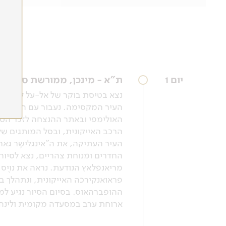
יום 1
ת"א - מינכן, ממורשת ספורט 
הרכב האייקונית, ובסל המותגים שלה
העיר העתיקה, את ה"אינגלישֶר גארט
פראואנקירכה האייקונית, ונתהלך ב
ההופברהאוס. בסיום הסיור נגיע ל
ארוחת ערב במסעדה מקומית ולינה במינכן 