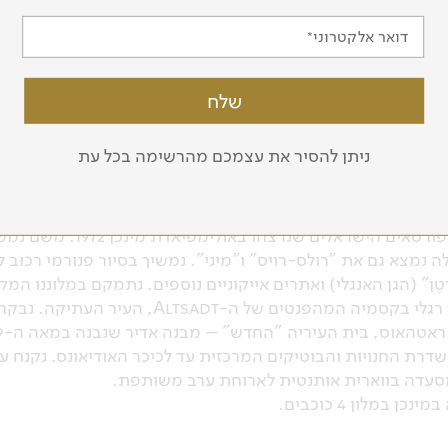
דואר אלקטרוני
מסלול הטיול
ניתן להסיר את עצמכם מהרשימה בכל עת
למורשת בווארית
נצא בטיסת בוקר של אל-על למינכן (Munich), בירת "המדינה החופשית של בווא
 נמצא גם את "רולס-רויס" ו"מיני". נמשיך בסיור פנורמי רכוּב
ֶן" (הגן האנגלי) ואתרים אייקוניים נוספים. נתמקם במלוננו המ
החדרים ומנוחת צהריים, נצא לסיור רגלי בקסמיה 
שדרת החנויות והבוטיקים המרכזית עד לכיכר האודיאונס. נקנח 
מסעדה בווארית אותנטית לארוחת ערב משותפת.
במלון 4 כוכבים.