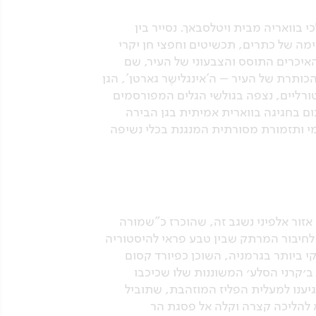
R), מעונם הרשמי המפואר של מלכי בוואריה מבית ויטלסבאך. נסייר בין
כותי (Schatzkammer), המציג אוסף עוצר נשימה של כתרים, תכשיטים וחפצי חן יקרי
 שנים. נמשיך בטיול רגלי אל הויקטואליֶנמרקט (Viktualienmarkt), שוק האיכרים התוסס והצבעוני של העיר, שם
כותרת של העיר – ה'אינגלישֶר גארטן', הגן
סטורליים, נצפה בגולשי הגלים המפורסמים
ם בחגיגה בווארית אמיתית בגן הבירה
וננת, אוכל מקומי ותזמורת מסורתית המנגנת בכלי נשיפה
ארוחת בוקר מוקדמת, נצא בנסיעה אל עבר הפארק הלאומי ברכטסגאדן (Berchtesgaden). אזור אלפיני נשגב זה, שהוכרז כ"שמורה
ש לחיבור המרתק שבין טבע פראי להיסטוריה
מלכים׳. זהו האגם העמוק והנקי ביותר בגרמניה, השוכן כפיורד קסום
ובהו בגרמניה, המפורסם ב׳קרני הסלע׳ המשוננות שלו שכיכבו
ענו למעלית הפליז המוזהבת, שתוביל
התה ההיסטורי ונצא להליכה קצרה וקלה אל פסגת הר