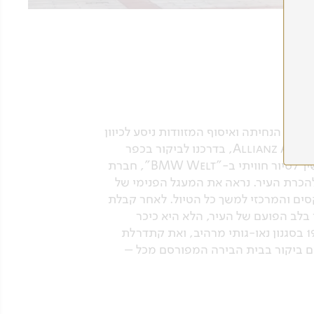
ריה", שבגרמניה. לאחר הנחיתה ואיסוף המזוודות ניסע לכיוון
העיר המקסימה. נעבור עם האוטובוס דרך האצטדיון המפורסם של מועדון הספורט באיירן מינכן, ה-Allianz Arena, בדרכנו לביקור בכפר
האולימפי ובאתר ההנצחה לזכר הספורטאים הישראלים שנרצחו באולימפיאדת מינכן 1972. משם נמשיך לסיור חוויתי ב-"BMW Welt", חברת
 להכרת העיר. נראה את המעגל הפנימי של
קסים והמרכזי למשך כל הטיול. לאחר קבלת
המהפנטים של ה-Altsadt, העיר העתיקה. נבקר בלב הפועם של העיר, הלא היא כיכר
מריאנפלאץ הנודעת. נראה את נויֶס ראטהאוס, בית העיריה "החדש" – מבנה אדיר שנבנה במאה ה-19 בסגנון נאו-גותי מרהיב, ואת קתדרלת
עם ביקור בבית הבירה המפורסם מכל –