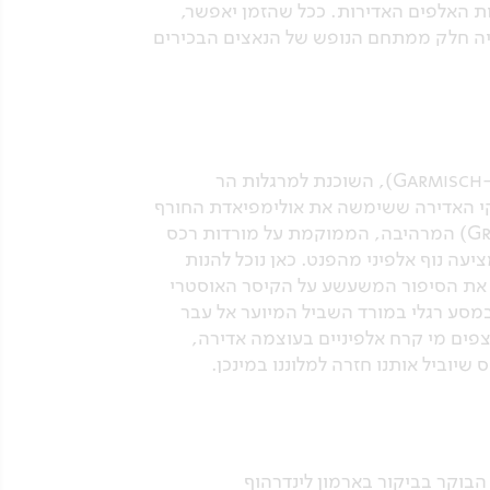
, שם נתפעל מנוף פנורמי של 360 מעלות אל מול פסגות האלפים האדירות. ככל שהזמן יאפשר,
יה חלק ממתחם הנופש של הנאצים הבכירים
הבוקר נצא דרומה אל עיירת הנופש האלפינית המפורסמת גארמיש-פארטנקירכן (Garmisch-Partenkirchen), השוכנת למרגלות הר
קי האדירה ששימשה את אולימפיאדת החורף
של 1936 ומהווה עד היום מוקד לתחרויות בינלאומיות. נמשיך ונעלה ברכבל אל רמת הגראסֶק (Graseck) המרהיבה, הממוקמת על מורדות רכס
 בקתת הרים אותנטית המציעה נוף אלפיני מהפנט. כאן נוכל להנות
ולטעום את הקינוח המיתולוגי, הקייזרשמארן (Kaiserschmarrn). נשמע את הסיפור המשעשע על הקיסר האוסטרי
במסע רגלי במורד השביל המיוער אל עבר
שמתחתנו שוצפים מי קרח אלפיניים בעוצמה אדירה,
שיוביל אותנו חזרה למלוננו במינכן.
בוקר בביקור בארמון לינדרהוף