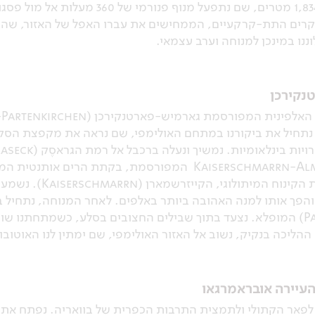
הקהלשטיין (Kehlstein), בגובה 1,834 מטרים
קרים התת-קרקעיים, הממחישים את עברו האפל של האזור, שה
וננו במינכן למנוחה וערב עצמאי.
נקירכן
 נתחיל את ביקורנו במתחם האולימפי, שם נראה את מקפצת הס
הרי הווטרשטיין. נגיע למסעדת ה-Kaiserschmarrn-Alm המפורסמת,
מארוחת צהרים עצמאית 
 והפך אותו למנה האהובה ביותר באלפים. לאחר המנוחה, נתחיל 
נקיק הפארטנאך (Partnachklamm) המופלא. נצעד בתוך שבילים החצובים בסלע, כ
הליכה בנקיק, נשוב אל האזור האולימפי, שם ימתין לנו האוטובוס 
 העיירה אובראמרגאו
 לפאר הקתולי ולתמצית התרבות הכפרית של בוואריה. נפתח את ה