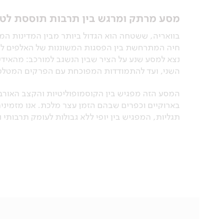
מסע מרתק ומרגש בין תרבות תוססת לטב
בוואריה, ששטחה הוא הגדול ביותר מבין המדינות המר
חיה המתרחשת בין הפסגות המשוננות של האלפים לבין
נצא למסע שנע על הציר שבין הנשגב למורכב: מהאידילי
השני, ועד להתמודדות המפוכחת עם הפרקים המטלטל
המסע הזה מפגיש בין הקוסמופוליטיות והקצב האורבני
בארוקיים וכפרים שבהם הזמן עצר מלכת. אנו מזמינ
תגליות, המפגיש בין יופי ללא גבולות לעומק תרבותי 