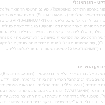
רקט - הגן האנגלי
לאחר ארוחת הבוקר במלון נצא לביקור בארמון הרזידנס (esidenz
אולמות הטקסים המרהיבים ונבקר בחדר האוצר המל
ערך שנצברו במשך מאות
ית המסורתי. לאחר מנוחה וזמן חופשי, נצא ביחד לאחת מגולות ה
בעולם, הוא לב ליבה הירוק של מינכן. נסייר בשביליו ויובליו הפ
עיר הממלאים את המדשאות בשעות בין הערביים. את יומנו נחתו
׳המגדל הסיני׳ (Chinesischer Turm), שם המעוניינים יוכלו ליהנות מבירת חיטה צ
ננו ללינה.
ם וקן הנשרים
לאחר 
 נחשב בעיני רבים לחבל הארץ היפה ביותר בגרמניה. יומנו יוקד
עולמית. במהלך היום נצא לשיט באגם קוניגסזה (Königssee), ׳אגם ה
למרגלות המצוקים האדירים של הר הוואצמן (Watzmann), ההר השני בג
". משם, נעלה בדרך הררית עוצרת נשימה החצובה בסלע, עד הגי
אותנו ישירות אל תוך מבנה ה-Kehlsteinhaus, הוא "קן הנשרים". נבקר בבית 