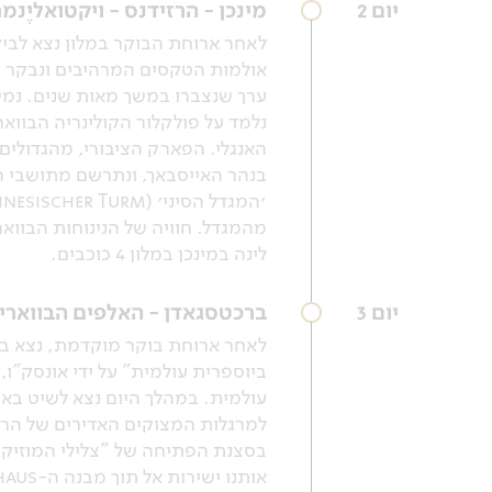
יום 2
מינכן - הרזידנס - ויקטואליֶנמ
נלמד על פולקלור הקולינריה הבוואר
האנגלי. הפארק הציבורי, מהגדולים 
בנהר האייסבאך, ונתרשם מתושבי ה
מהמגדל. חוויה של הנינוחות הבווארית (Gemütlichkeit) כמיטב המסורת. נחזור למלו
לינה במינכן במלון 4 כוכבים.
יום 3
ברכטסגאדן - האלפים הבוואריי
ביוספרית עולמית" על ידי אונסק"ו,
בסצנת הפתיחה של "צלילי המוזיקה