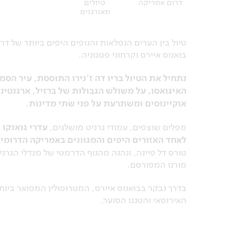
דרום אמריקה
טיולים
מאורגנים
טיול בין הערים הנפלאות והנופים היפים ביותר של דרו
בואנוס איירס וקרחוני פטגוניה.
נתחיל את הטיול בריו דה ז'נירו התוססת, עיר הס
האיגואסו, על משולש הגבולות של ברזיל, ארגנטינה
אוקיינוסים ומשתרעת על פני שתי מדינות
.
מפלים שוצפים, עמודי גרניט מושלגים,
עדרי גואנקו 
לאחד האזורים היפים והמגוונים באמריקה הדרומי
טורס דל פיינה, ונהנה מהנוף הדרמטי של מגדלי הגרנ
מורנו המפורסם.
בדרך נבקר בבואנוס איירס, המטרופולין המפואר ביות
האירופאי והטנגו הסוער.