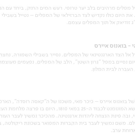
מפלים מרהיבים בלב יער טרופי. רעש המים החזק, ביחד עם הנוף
את היום כולו נקדיש לצד הברזילאי של המפלים – נטייל בשבילי
"ג זודיאק אל תוך המפלים עצמם.
 - בואנוס איירס
 אל הצד הארגנטינאי של המפלים. נסייר בשבילי השמורה, נחצ
ם נסיים במפל "גרון השטן", הלב של המפלים. נפעמים מעוצמ
 העברה לבית המלון.
של בואנוס איירס – כיכר מאי, משכנו של ה"קאסה רוסדה", הארמ
בסוף המאה ה-19. בלב הכיכר מתנשא המונומנט לכבוד ה-5
ם. משם נמשיך לעבר בית הקברות המפואר בשכונת ריקולטה, בו
ארוחת ערב.