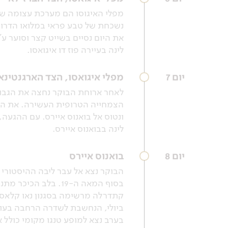
מפלי האיגוסו הם מערכת עצומה של 
נשכחת של טבע פראי במלואו הדרו. 
את היום נסיים בשייט קצר וסוער ע
לינה בעיירה פוז דו איגואסו.
יום 7
מפלי איגואסו, הצד הארגנטינאי
לאחר ארוחת הבוקר נחצה את הגבול
הצמחייה הטרופית העשירה. את היו
ונטוס אל בואנוס איירס. עם ההגעה,
לינה בבואנוס איירס.
יום 8
בואנוס איירס
הבוקר נצא אל עבר ליבה ההיסטורי 
ביולי, הנחשבת לשדרה הרחבה בעול
בערב נצא למופע טנגו מקומי כולל 