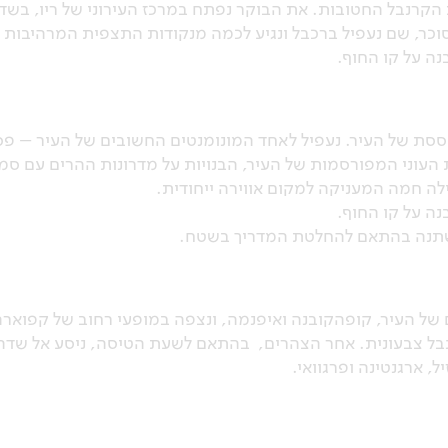
הקרנבל החטובות. את הבוקר נפתח במרכז העירוני של ריו, בשדרו
וכר, שם נעפיל ברכבל ונגיע לכמה מנקודות התצפית המרהיבות ב
נה על קו החוף.
ססת של העיר. נעפיל לאחד המונומנטים החשובים של העיר – פס
 העוני המפורסמות של העיר, הבנויות על מדרונות ההרים עם 
ילה חמה המעניקה למקום אווירה ייחודית.
נה על קו החוף.
 וישתנה בהתאם להחלטת המדריך בשטח.
של העיר, קופהקובנה ואיפנמה, ונצפה במופעי רחוב של קפוארה
נבל צבעונית. אחר הצהרים, בהתאם לשעת הטיסה, ניסע אל שדה 
 ארגנטינה ופרגוואי.