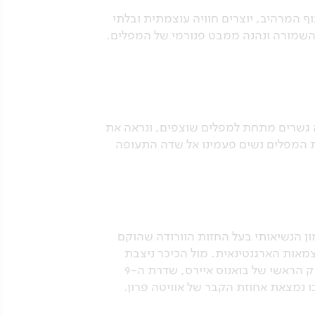
 המרהיב, יוצרים חוויה עוצמתית ובלתי
 השמורה ונהנה ממבט פנורמי של המפלים.
ה גשרים מתחת למפלים שוצפים, ונראה את
ת המפלים נשים פעמינו אל שדה התעופה
ון הנשיאותי בעל החזות הוורודה שהוקם
2 במאי 1810, היום בו פרצה מלחמת העצמאות הארגנטינאית. מול הכיכר ניצבת
קתדרלה מרשימה בסגנון נאו קלאסי, ובה פינת הנצחה ליהדות ארגנטינה. מהכיכר נמשיך לעבר העורק הראשי של בואנוס איירס, שדרת ה-9
 נמצאת אחוזת הקבר של אוויטה פרון.