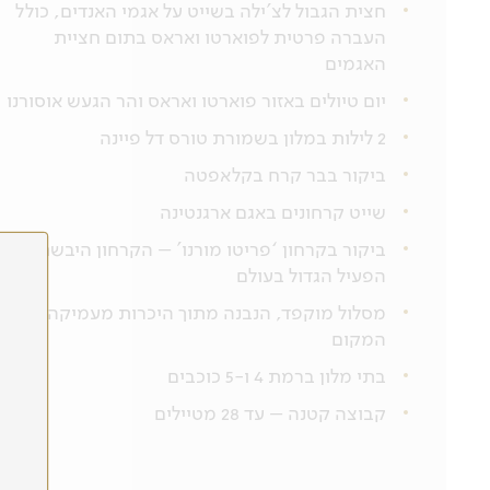
חצית הגבול לצ’ילה בשייט על אגמי האנדים, כולל
העברה פרטית לפוארטו ואראס בתום חציית
האגמים
יום טיולים באזור פוארטו ואראס והר הגעש אוסורנו
2 לילות במלון בשמורת טורס דל פיינה
ביקור בבר קרח בקלאפטה
שייט קרחונים באגם ארגנטינה
ביקור בקרחון ‘פריטו מורנו’ – הקרחון היבשתי
הפעיל הגדול בעולם
מסלול מוקפד, הנבנה מתוך היכרות מעמיקה עם
המקום
בתי מלון ברמת 4 ו-5 כוכבים
קבוצה קטנה – עד 28 מטיילים