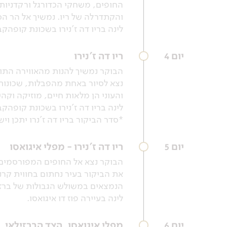
החופים, משחקי הכדורגל ורקדניות 
והקתדרלה של ריו. נמשיך אל הר הס
לינה בריו דה ז'נירו בשכונת קופהקב
יום 4
ריו דה ז'נירו
הבוקר נמשיך להנות מהאווירה התו
נצא לסיור באחת מהפבלות, שכונות
והעוני הן מלאות חיים, מוזיקה וקה
לינה בריו דה ז'נירו בשכונת קופהקב
*סדר הביקור בריו דה ז'נרו יתכן
יום 5
ריו דה ז'נירו - מפלי איגואסו
הבוקר נצא אל החופים המפורסמים 
את הביקור בעיר נחתום בחווית קר
הנמצאים במשולש הגבולות של ברזיל,
לינה בעיירה פוז דו איגואסו.
יום 6
מפלי איגואסו, הצד הברזילאי