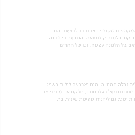
ו המקומיים מקדמים אותו בתלבושותיהם
ביקור בלגונה קילוטואה, הנחשבת לפנינה
היב של הלגונה עצמה, וכן של ההרים
וקר ניסע אל שדה התעופה בקיטו ונטוס אל איי גלפאגוס, שם נעלה על הספינה Legend עליה נבלה חמישה ימים וארבעה לילות בשייט
מיוחדים של בעלי חיים, חלקם אנדמיים לאיי
 ונוכל גם ליהנות מפינות שיזוף, בר,