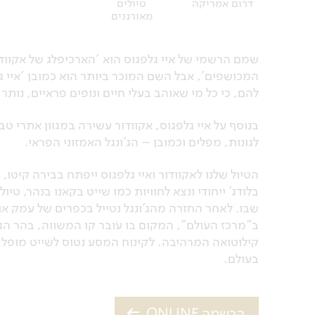
דרום אמריקה
טיולים
מאורגנים
שמם הרשמי של איי גלפגוס הוא 'הארכיפלג של אקוודור'
המכושפים', אבל השם המוכר ביותר הוא כמובן 'איי ג
להם, כי כל מי שאוהב בעלי חיים ונופים פראיים, נותר
בנוסף על איי גלפגוס, אקוודור עשירה במגוון אתרי ט
לגונות, מפלים וכמובן – הג'ונגל האמזוני הפראי.
הטיול שלנו לאקוודור ואיי גלפגוס ייפתח בבירה קיטו,
בלודג’ ייחודי ונצא לחוויות כמו שייט בקאנו בנהר, ט
שבו. לאחר החזרה מהג'ונגל נטייל בכפרים של עמק א
ב"מרכז העולם", המקום בו עובר קו המשווה, בהר הגע
קילוטואה המרהיבה. לקינוח המסע נטוס לשייט מופלא 
בעולם.
הרשמה ONLINE