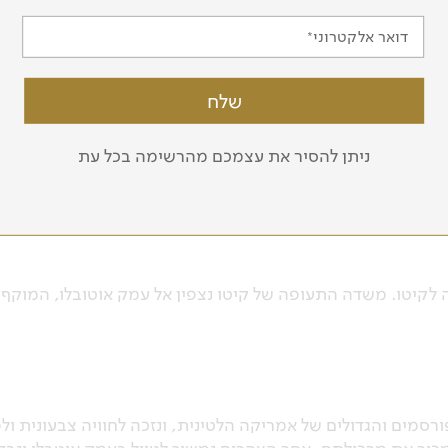
דואר אלקטרוני
 אקולוגי מיוחד המורכב מחדרים מחומרים טבעיים, מהחדר ניתן ל
אנו בין השבילים של היער, נכיר את הצמחייה ואת בעלי החיים ש
ניתן להסיר את עצמכם מהרשימה בכל עת
שכב בערסל ולהקשיב לרחשי היער
מלוות במדרך מקומי דובר אנגלית.
ה לקיטו. משדה התעופה של קיטו נצפין אל עמק אוטובלו, המוק
סמים והגדולים של אמריקה הלטינית, ונזכה לחוויה צבעונית ול