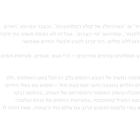
 או 'הארכיפלג של קולון (קולומבוס)', ובעבר הם כונו 'האיים
לפגוס', שפירושו 'איי הצבים'. אבל זה לא באמת משנה איך תקרא
 כאן ללא מילים. הכי קרוב לטבע ולבעלי החיים שאפשר.
בע מופלאים ובנופים מרהיבים – הרי געש, אגמים, מעיינות חמים,
 ממנה נמשיך אל הטבע הקסום בלב הג’ונגל באגן האמזונס, נלון
יולים רגליים במעבה היער ועם קצת מזל – מפגש עם בעלי החיים
וטובלו ובשוק הססגוני והמפורסם של העמק. בהמשך נבקר
ש הפעיל קוטופקסי, במעיינות החמים של בניוס ובלגונה
באיי גלפגוס ומפגש קרוב עם עולם החי והצומח, שאין דומה לו