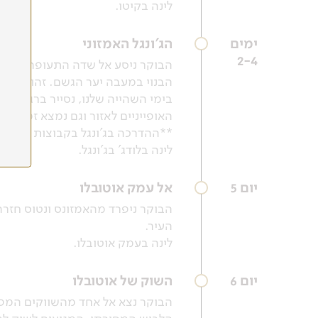
לינה בקיטו.
ימים
הג'ונגל האמזוני
2-4
הבנוי במעבה יער הגשם. זהו לודג'
בימי השהייה שלנו, נסייר ברגל ובק
האופייניים לאזור וגם נמצא זמן ל
**ההדרכה בג'ונגל בקבוצות קטנות 
לינה בלודג' בג'ונגל.
יום 5
אל עמק אוטובלו
הבוקר ניפרד מהאמזונס ונטוס חזר
העיר.
לינה בעמק אוטובלו.
יום 6
השוק של אוטובלו
הבוקר נצא אל אחד מהשווקים המפור