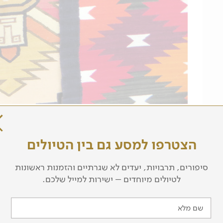
מסלול הטיול
הצטרפו למסע גם בין הטיולים
סיפורים, תרבויות, יעדים לא שגרתיים והזמנות ראשונות
לטיולים מיוחדים – ישירות למייל שלכם.
ריד, וממנה נמשיך בטיסה טרנסאטלנטית אל קיטו, בירת אקוודו
ל גדותיו המזרחיות של הר הגעש הכבוי פיצ'ינצ'ה. לאחר הנחיתה
שם מלא
לסיור היכרות ראשוני עם הבירה הדרום אמריקאית.