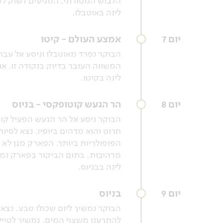
הלבוש המסורתי, המגיעים לשוק למ
לינה באוטבלו.
יום 7
אמצע העולם - קיטו
המשווה העובר בדיוק בנקודה זו. או
לינה בקיטו.
יום 8
הר הגעש קוטופקסי - בניוס
הבוקר ניסע אל הר הגעש הפעיל קוט
חרוט והוא מדהים ביופיו. נצא לסיו
הפופולריות ביותר. הפארק מגן לא ר
מרהיבות. בתום הביקור בפארק נמשי
לינה בבניוס.
יום 9
בניוס
הבוקר נמשיך ליום שכולו טבע. נצא
להתרענן משצף המים. נמשיך לטייל 