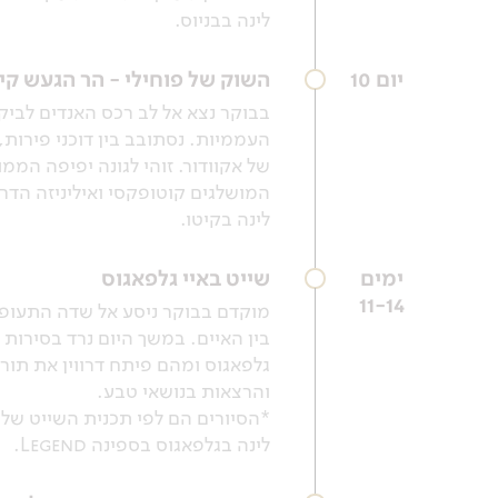
לינה בבניוס.
יום 10
השוק של פוחילי - הר הגעש קי
בבוקר נצא אל לב רכס האנדים לביקו
העממיות. נסתובב בין דוכני פירות,
של אקוודור. זוהי לגונה יפיפה הממ
המושלגים קוטופקסי ואיליניזה הדרו
לינה בקיטו.
ימים
שייט באיי גלפאגוס
11-14
בין האיים. במשך היום נרד בסירות 
גלפאגוס ומהם פיתח דרווין את תורת
והרצאות בנושאי טבע.
*הסיורים הם לפי תכנית השייט של 
לינה בגלפאגוס בספינה Legend.