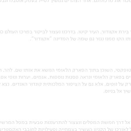
כור את מרכולתם. אחר הצהרים נמשיך לטייל בעמק אוטבלו ונבק
תו הקו ממנו נגזר גם שמה של המדינה "אקוודור".
ופקסי, השוכן בתוך הפארק הלאומי הנושא את אותו שם. להר, הש
רים בפארק הלאומי ונראה פסגות נוספות, אגמים, יערות ונופי אפ
ק על נופים, אלא גם על הציפור המלכותית קונדור האנדים. נצא ל
ך אל בניוס.
 אל דרך חמשת המפלים ונעצור להתרעננות טבעית במפל המרשים ב
לאורכו של הקניון העשיר בצמחייה ופעילויות לחובבי האקסטרים