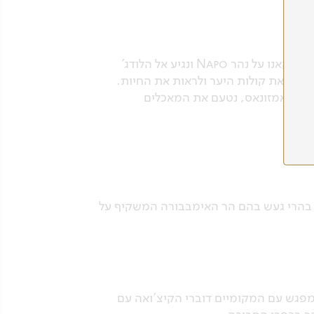
הבוקר ניסע אל שדה התעופה ונטוס אל העיירה קוקה. משם נצא לעבר הלודג' אשר באגן האמזונס. נשוט בקאנו על נהר Napo ונגיע אל הלודג'
שמוע את קולות היער ולראות את החיות.
ל אגן האמזונאס, נטעם את המאכלים
ף בהרי געש בהם הר האימבבורה המשקיף על
מפגש עם המקומיים דוברי הקיצ'ואה עם