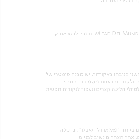
ר בכפרי הסביבה.
הבוקר נפרד מאוטבלו וניסע אל עבר בירת אקוודור, העיר קיטו. בדרכנו נעצור לביקור במרכז העולם Mitad Del Mundo ונדמיין לרגע את קו
ני בגובהו באקוודור, יש מבנה סימטרי של
ר וולקני. זוהי אחת משמורות הטבע
טיולי הליכה קצרים ונעצור לנקודות תצפית
יותר "פאלאו דל דיאבלו", בו נזכה
. אחר הצהרים נשוב לבניוס.