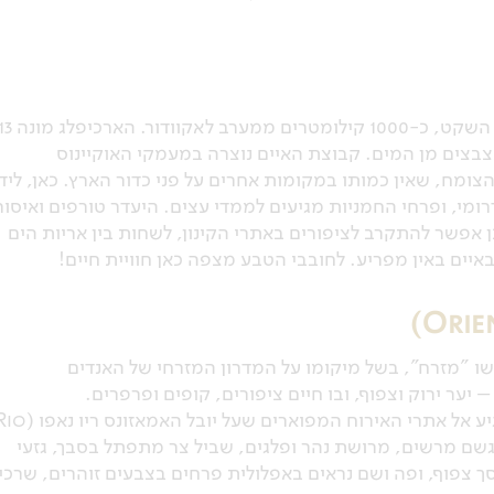
איי גלאפגוס שוכנים באזור קו המשווה בלב האוקיינוס השקט, כ-1000 קילומטרים ממערב לאקוודור. 
צבצים מן המים. קבוצת האיים נוצרה במעמקי האוקיינוס
הצומח, שאין כמותו במקומות אחרים על פני כדור הארץ. כאן, ליד
דרומי, ופרחי החמניות מגיעים לממדי עצים. היעדר טורפים ואיסור
ן אפשר להתקרב לציפורים באתרי הקינון, לשחות בין אריות הים
איים באין מפריע. לחובבי הטבע מצפה כאן חוויית חיים!
שו "מזרח", בשל מיקומו על המדרון המזרחי של האנדים
 יער ירוק וצפוף, ובו חיים ציפורים, קופים ופרפרים.
הג'ונגל של אקוודור נגיש מאוד: ביום נסיעה אפשר להגיע אל אתרי האירוח המפוארים שעל יובל האמאזונ
ר גשם מרשים, מרושת נהר ופלגים, שביל צר מתפתל בסבך, גזעי
סך צפוף, ופה ושם נראים באפלולית פרחים בצבעים זוהרים, שרכי