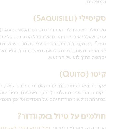
ומטפסים.
סקיסילי (Saquisilli)
ענק, שאלפי איכרים נוהרים אליו מכל הסביבה. קל ל
חזיר". בשמונֶה כיכרות בכפר פועלים שמונה שווקים נ
יפהפה בתוך לוע של הר געש.
קיטו (Quito)
אקוודור היא הקטנה במדינות האנדים. בירתה קיטו, ה
בקעות, הרי געש מושלגים (חלקם פעילים), כפרי שוק א
במזרחה וגולש ממורדותיהם של האנדים אל אגן האמאזו
חולמים על טיול באקוודור?
החברה הגיאוגרפית מציעה
טיולים מאורגנים לאקוודור