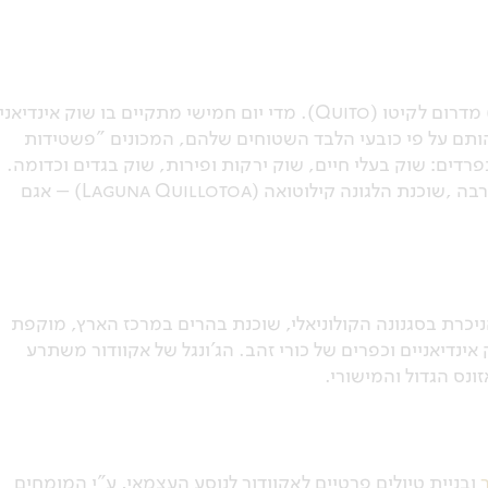
סקיסילי הוא כפר ליד העיירה לטקונגה (Latacunga) מדרום לקיטו (Quito). מדי יום חמישי מתקיים בו שוק אינדיאני
זהותם על פי כובעי הלבד השטוחים שלהם, המכונים "פשטידות
פרדים: שוק בעלי חיים, שוק ירקות ופירות, שוק בגדים וכדומה.
לא הרחק משם, במרחק כשעה נסיעה בדרכי עפר מערבה ,שוכנת הלגונה קילוטואה (Laguna Quillotoa) – אגם
ניכרת בסגנונה הקולוניאלי, שוכנת בהרים במרכז הארץ, מוקפת
ינדיאניים וכפרים של כורי זהב. הג'ונגל של אקוודור משתרע
נס הגדול והמישורי.
ובניית טיולים פרטיים לאקוודור לנוסע העצמאי, ע"י המומחים