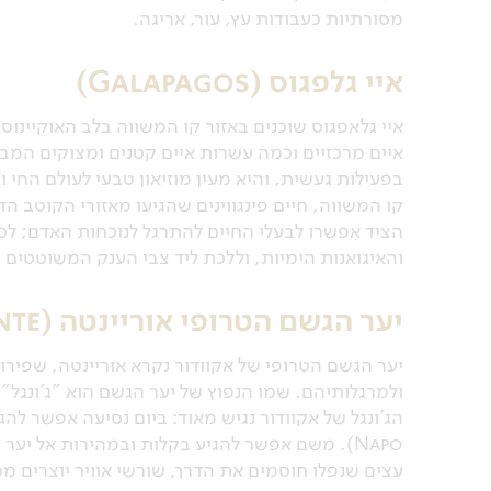
מסורתיות כעבודות עץ, עור, אריגה.
איי גלפגוס (Galapagos)
איים מרכזיים וכמה עשרות איים קטנים ומצוקים המב
בפעילות געשית, והיא מעין מוזיאון טבעי לעולם החי ו
קו המשווה, חיים פינגווינים שהגיעו מאזורי הקוטב ה
הציד אִפשרו לבעלי החיים להתרגל לנוכחות האדם; לכ
והאיגואנות הימיות, וללכת ליד צבי הענק המשוטטים ב
יער הגשם הטרופי אוריינטה (Oriente)
יער הגשם הטרופי של אקוודור נקרא אוריינטה, שפירו
ולמרגלותיהם. שמו הנפוץ של יער הגשם הוא "ג'ונגל" –
Napo). משם אפשר להגיע בקלות ובמהירות אל יע
עצים שנפלו חוסמים את הדרך, שורשי אוויר יוצרים מ