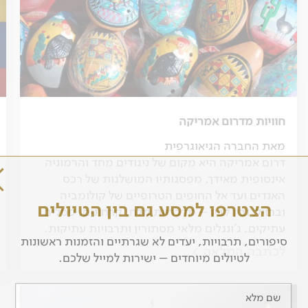
חוויות מדרום אמריקה
מאת החברה הגיאוגרפית
דרום אמריקה היא מקום של ניגודים מחד והרמוניה
אינסופית מאידך, מפסגותיו המושלגות של רכס
האנדים ועד אל החופים הטרופיים של קולומביה
הצטרפו למסע גם בין הטיולים
וברזיל, ובין לבין – מדבריות מלח, קרחונים, פסלים
עתיקים, ג'ונגלים מלאי מסתורין ותרבויות עתיקות.
סיפורים, תרבויות, יעדים לא שגרתיים והזמנות ראשונות
לכתבה המלאה
לטיולים מיוחדים – ישירות למייל שלכם.
שם מלא