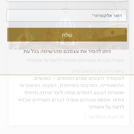
דואר אלקטרוני
ניתן להסיר את עצמכם מהרשימה בכל עת
עשרה דברים מעניינים שכדאי לדעת על אקוודור
מאת החברה הגיאוגרפית
לאקוודור היבטים שונים ומגוונים – האנשים,
ההיסטוריה, התרבות המיוחדת, המבנה הגיאוגרפי
ואוצרות הטבע הופכים אותה ליעד מרתק ומיוחד
במינו. אספנו עבורכם עשרה דברים מעניינים שכדאי
לדעת על אקוודור.
לכתבה המלאה