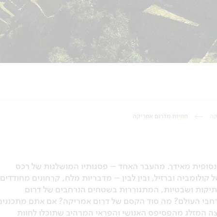
קה
חוויות מדרום אמריקה
ינסופית מאידך. מהעבר האחד – פסגותיו המושלגות של רכס
קולומביה וברזיל, ובין לבין – מדבריות מלח, קרחונים מחודדים,
 עתיקות ושבטיות, המתגוררות בשטחים הנרחבים של דרום
 רחבי העולם? מה סוד הקסם של דרום אמריקה? אם אתם מתכננים
צה המזלג מהפסיפס האנושי והפראי המרהיב שתוכלו לחוות