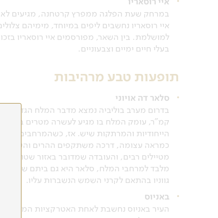
איי רוסאריו
במרחק שעת הפלגה ממפרץ קרטחנה, מגיעים לאיים 
איי רוסאריו נחשבים ליפים במיוחד, מימיהם צלו
למושלמת. בין השאר, מפורסמים איי רוסאריו בזכ
בעלי חיים ימיים וצבעוניים.
תופעות טבע מרהיבות
סלאר דה אויוני
קמ"ר, עומק המלח בו מגיע לעשרה מטרים בשכבה
הייחודיות והמרתקות שיש. אז, כשהמרחבים העצו
כמראה עצומה, דרכה משתקפים ההרים והשמיים 
מטיילים רבים, והעובדה שמדובר באזור שטוח לחל
מלבד למרחבי המלח, סלאר היא גם ביתם של מעיינו
גווניו בהתאם לקרני השמש הנשברות עליו.
באניוס
העיר באניוס נחשבת לאחת האטרקציות המרכזיות ל