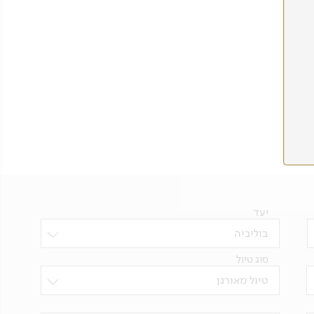
יעד
בוליביה
סוג טיול
טיול מאורגן