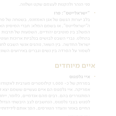
פני הנהר ולהקנות לעצמם שקט ושלווה.
"ישראלייטס": פרו
בלב יערות הגשם של אגן האמזונס, בשטחה של פר
ה"ישראלייטס", או בשמם המלא: חברי המיסיון האו
המשלב בין מוטיבים יהודיים, השפעות של תרבות ה
בהחלט. גברי השבט לבושים בגלביות ארוכות ועוטי
ישראל החדשה. בין השאר, נוהגים אנשי השבט לחגו
לשמור על הפרדה בין נשים וגברים באירועים השו
איים מיוחדים
איי גלפגוס
במרחק של כ- 1,000 קילומטרים מע
אמריקה. איי גלפגוס הם איים געשיים ששמם יצא ל
המתגוררים בהם. רבים מהם אנדמיים, כלומר, ייחוד
לפגוש בצבי גלפגוס, הנחשבים לצב היבשתי הגדול בע
החיים באזור והעדר הטורפים, הפך אותם לידידותיי