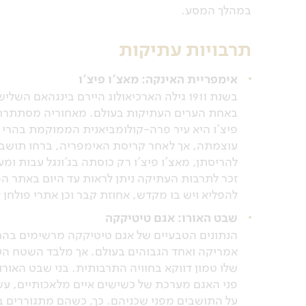
במהלך המסע.
תרבויות עתיקות
אימפריית האינקה: מאצ'ו פיצ'ו
בשנת 1911 גילה הארכיאולוג היירם בינגהא
באחת הערים העתיקות בעולם. מאחוריה מסתתרת 
פיצ'ו היא עיר פרה-קולומביאנית הממוקמת בהרי 
עוצמתה, אך לאחר קריסת האימפריה, ברחו תושביה
להריסתן, מאצ'ו פיצ'ו רק כוסתה בג'ונגל עבות ומ
זכר לתרבות העתיקה ניתן לראות עד היום באתר המ
להפליא ויש בו מקדש, אחוזת קבר וכן אתרי פולחן
שבט האורו: אגם טיטיקקה
הנתונים הטבעיים של אגם טיטיקקה מרשימים בהחלט
אמריקה ואחד הגבוהים בעולם. אך מלבד השטח העצ
שלו טמון דווקא בחוויה התרבותית. בני שבט האור
פני האגם מערכת של כשישים איים מלאכותיים, עשו
על התושבים מפני שכניהם. כך, כשהם מתגוררים ב