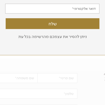
 הרי געש, מעיינות חמים וגולת הכותרת – הרי געש. הר הגעש
המרשים ביותר בבאניוס עונה לשם "טונגורהואה". הוא מתנשא לגובה 5,016 מטרים ונחשב להר געש פעיל. למרות
דואר אלקטרוני
ה מדודה בכל פעם, כך שהלחץ בו לא גדול והמראות היפהפיים
אם גם אתם מתכננים לצאת לטיול בדרום אמריקה, צרו איתנו קשר בטלפון 03-5639000, או מלאו את הטופס
ניתן להסיר את עצמכם מהרשימה בכל עת
שם פרטי
שם משפחה
טלפון