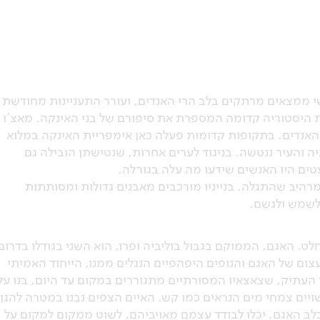
ם השלישי ממצאים מרתקים בלב הרי האנדים, ועורר התעניינות מחודשת
היסטוריה קדומה המספרת את סיפורם של בני האינקה. מאצ'ו
האנדים. בתקופות קדומות פעלה כאן אימפריית האינקה במלוא
 והעיר ננטשה. בניגוד לערים אחרות, שנטישתן הובילה גם
עטים היו האנשים שידעו מה עלה בגורלה.
רהיב שהתגלה. בנייניו מורכבים מאבנים גדולות ומסותתות
 לשמש ולגשם.
. האגם, הממוקם בגבול בוליביה ופרו, הוא השני בגודלו בדרום
ום של האגם והנופים היפהפיים הנגלים ממנו, הייחוד האמיתי
ו העתיק, שצאצאיו המסורתיים מתגוררים במקום עד היום, בנו על
יים צמחי מים הנראים כמו קש. האיים הצפים נבנו במטרה להגן
לב האגם, יכלו לבודד עצמם מאויביהם, לשוט ממקום למקום על