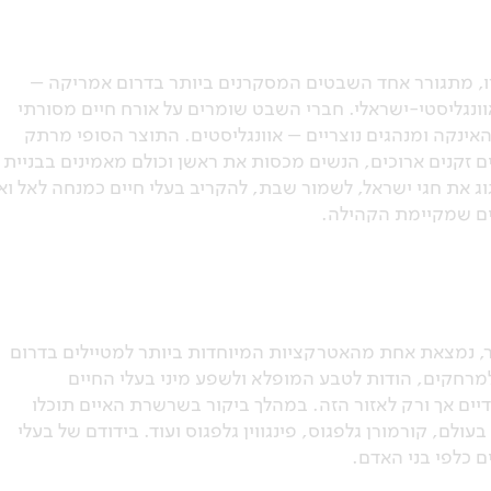
ו, מתגורר אחד השבטים המסקרנים ביותר בדרום אמריקה –
ונגליסטי-ישראלי. חברי השבט שומרים על אורח חיים מסורתי
אינקה ומנהגים נוצריים – אוונגליסטים. התוצר הסופי מרתק
ם זקנים ארוכים, הנשים מכסות את ראשן וכולם מאמינים בבניית
ג את חגי ישראל, לשמור שבת, להקריב בעלי חיים כמנחה לאל וא
נים שמקיימת הקהילה.
רבית לאקוודור, נמצאת אחת מהאטרקציות המיוחדות ביותר למטיילים בדרום
מרחקים, הודות לטבע המופלא ולשפע מיני בעלי החיים
יים אך ורק לאזור הזה. במהלך ביקור בשרשרת האיים תוכלו
ולם, קורמורן גלפגוס, פינגווין גלפגוס ועוד. בידודם של בעלי
ם כלפי בני האדם.