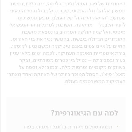
הייחודיים של פרו. הטיול נפתח בלימה, בירת פרו, ומשם
ממשיך אל הג'ונגל האמזוני, שבו נטייל ברגל ובסירה באזור
שנחשב "הריאה הירוקה" של העולם. מכאן ממשיכים
ל'עיר הלבנה' – ארקיפה, השוכנת למרגלות הר הגעש אל
מיסטי, ואל קניון קולקה המרהיב בו נמצאת מושבת
הקונדורים הגדולה ביבשת. בהמשך נכיר את בני האורוס,
החיים על איים צפים באגם טיטיקקה ומשם נגיע לקוסקו,
בירת אימפריית האינקה העתיקה, לכמה ימים מלאי עניין
בעיר ובסביבתה – נטייל בין כפרים מסורתיים, נבקר
בשווקים מקומיים וטרסות מלח, וכמובן לא נפסח על
מאצ'ו פיצ'ו, הסמל המוכר ביותר של האינקה ואחד מאתרי
העתיקות המפורסמים בעולם.
למה עם הגיאוגרפית?
תכנית טיולים מיוחדת בג'ונגל האמזוני בפרו