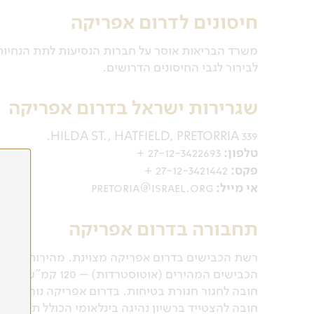
חיסונים לדרום אפריקה
משרד הבריאות אוסר על חברות הנסיעות לתת הנחיות 
לבירור לגבי החיסונים הדרושים.
שגרירות ישראל בדרום אפריקה
339 HILDA ST., HATFIELD, PRETORRIA.
טלפון:
27-12-3422693 +
פקס:
27-12-3421442 +
אי מייל:
pretoria@israel.org
תחבורה בדרום אפריקה
הכבישים המהירים (אוטוסטרדות) – 120 קמ"ש, אם לא מצוין אחרת.
חובה לחגור חגורת בטיחות. בדרום אפריקה נוהגים ב
חובה להצטייד ברשיון נהיגה בינלאומי הכולל תמונת ה