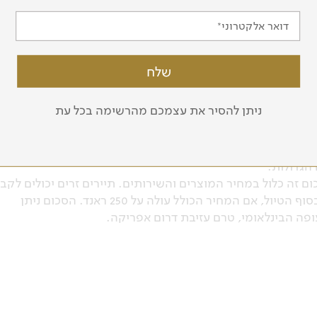
דואר אלקטרוני
 (בעיקר במחוז הכף).
וש מים מינרלים.
ניתן להסיר את עצמכם מהרשימה בכל עת
ודות יד של בני השבטים השונים הפזורים במדינה. אפש למצוא
הגדולות.
2003 המע"מ בדרום אפריקה עומד על 14%. סכום זה כלול במחיר המוצרים והשירותים. תיירים זרים יכולים לקב
חזרה את המע"מ על מוצרים הנלקחים עימם בחזרה בסוף הטיול, אם המחיר הכולל עולה על 250 ראנד. הסכום ניתן
ה הבינלאומי, טרם עזיבת דרום אפריקה.