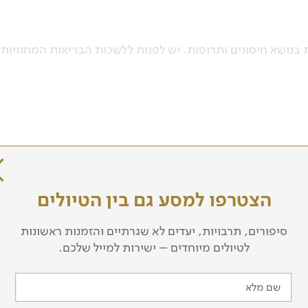
בנושא חיסונים ותרופות. יש לפנות ללשכות הבריאות המחוזיות
הצטרפו למסע גם בין הטיולים
סיפורים, תרבויות, יעדים לא שגרתיים והזמנות ראשונות
לטיולים מיוחדים – ישירות למייל שלכם.
רשת הכבישים בדרום אפריקה מצוינת. מהירות התנועה בתוך העיר היא 60 קמ"ש, בדרכים בינעירונית 100 קמ"ש, ו
צד שמאל של הדרך!
שם מלא
נהג.