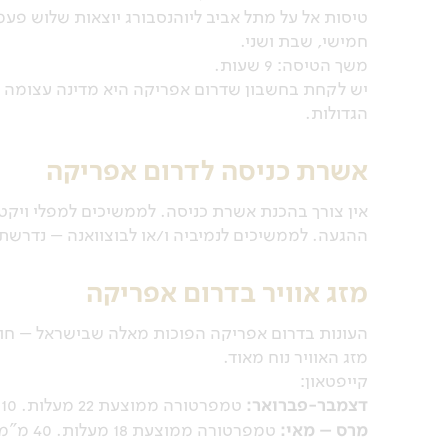
טיסות אל על מתל אביב ליוהנסבורג יוצאות שלוש פעמ
חמישי, שבת ושני.
משך הטיסה: 9 שעות.
יש לקחת בחשבון שדרום אפריקה היא מדינה עצומה בגו
הגדולות.
אשרת כניסה לדרום אפריקה
אין צורך בהכנת אשרת כניסה. לממשיכים למפלי ויקט
ההגעה. לממשיכים לנמיביה ו/או לבוצוואנה – נדרש
מזג אוויר בדרום אפריקה
העונות בדרום אפריקה הפוכות מאלה שבישראל – חורף
מזג האוויר נוח מאוד.
קייפטאון:
דצמבר-פברואר:
טמפרטורה ממוצעת 22 מעלות. 110 מ"מ גשם.
מרס – מאי:
טמפרטורה ממוצעת 18 מעלות. 40 מ"מ גשם.