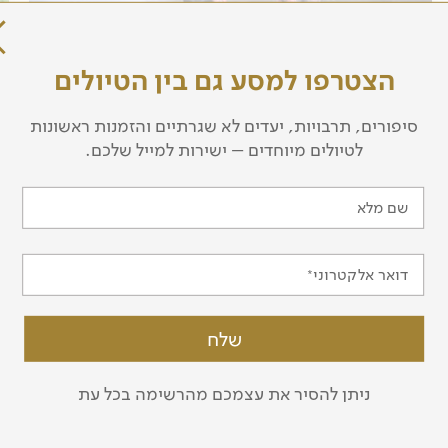
הצטרפו למסע גם בין הטיולים
סיפורים, תרבויות, יעדים לא שגרתיים והזמנות ראשונות
לטיולים מיוחדים – ישירות למייל שלכם.
אוגנדה - הפנינה הירוקה של היבשת השחורה
שם מלא
מאת גיורא (גיגי) לוין
אוגנדה, הידועה גם בכינוי "פנינת אפריקה", היא כיום
אחת המדינות היציבות באפריקה המשוונית, ומזמנת
דואר אלקטרוני
למבקרים בה פגישה בלתי נשכחת עם עולם החי
והטבע. גיורא לוין מספר על מפגש קרוב עם קופי
שימפנזה, וחוויות מטיול ספארי בנופים מרהיבים, בין
היפופותמים ותניני יאור.
לכתבה המלאה
ניתן להסיר את עצמכם מהרשימה בכל עת