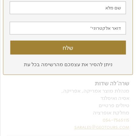
שם מלא
דואר אלקטרוני
ניתן להסיר את עצמכם מהרשימה בכל עת
שרה'לה שדות
מנהלת מוצר אמריקה, אפריקה,
אסיה ואיסלנד
טיולים פרטיים
מחלקת אופרציה
054-7565115
sarales@geotours.com