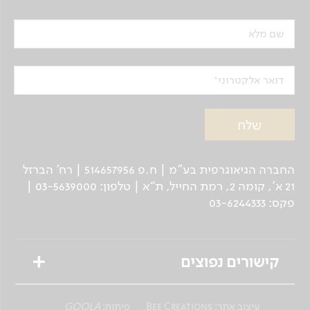
שם מלא
דואר אלקטרוני
החברה הגיאוגרפית בע"מ | ח.פ 514657956 | רח’ הברזל
21 א', קומה 2, רמת החייל, ת“א | טלפון: 03-5639000 |
פקס: 03-6244333
קישורים נפוצים
טיולים מאורגנים
עיצוב אתר:
Bee Creations
פיתוח:
GOOLA