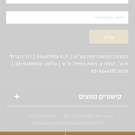
דואר אלקטרוני
החברה הגיאוגרפית בע"מ | ח.פ 514657956 | רח’ הברזל
21 א', קומה 2, רמת החייל, ת“א | טלפון: 03-5639000 |
פקס: 03-6244333
קישורים נפוצים
טיולים מאורגנים
עיצוב אתר:
Bee Creations
פיתוח:
GOOLA
טיולים פרטיים לנוסע העצמאי
© כל הזכויות שמורות לחברה הגיאוגרפית
שייט גיאוגרפי