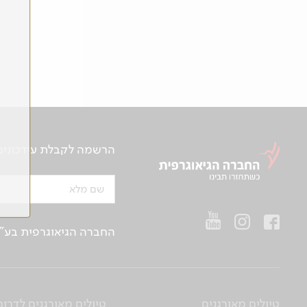
הרשמה לקבלת עידכונים ע
שם מלא
החברה הגיאוגרפית בע"מ | ח.פ 514657956 | רח’ הברזל 21 א', קומה 2, רמת החייל, ת“א | טלפו
טיולים מאורגנים
טיולים מאורגנים לדרום