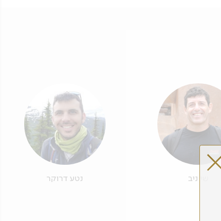
שי ניב
נטע דרוקר